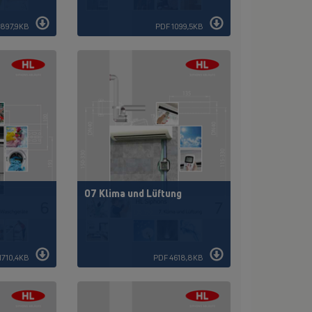
 897,9KB
PDF 1099,5KB
07 Klima und Lüftung
1710,4KB
PDF 4618,8KB