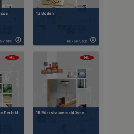
asse
13 Boden
3491,9KB
PDF 5144,3KB
ie Perfekt
16 Rückstauverschlüsse