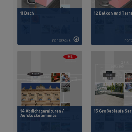
11 Dach
12 Balkon und Terr
PDF 3370KB
PDF 
14 Abdichtgarnituren /
15 Großabläufe Ser
Aufstockelemente