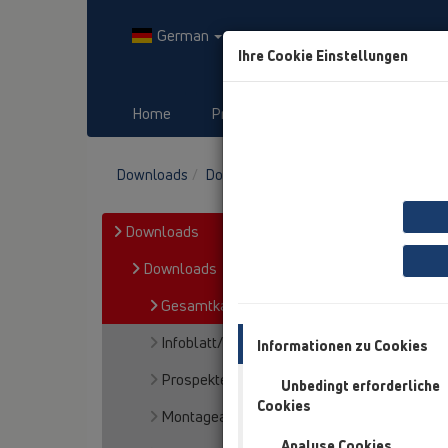
German
Ihre Cookie Einstellungen
Home
Produkte
Downloads
Downloads
Downloads
Gesamtkatalog
Downloads
Downloads
Gesamtkatalog
Infoblatt/Neuheiten
Informationen zu Cookies
Prospekte
Unbedingt erforderliche
Cookies
Montageanleitungen
Analyse Cookies