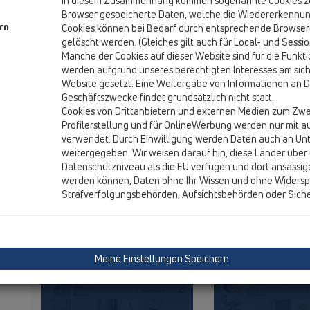
In diesem Zusammenhang kommen sogenannte Cookies zum
Browser gespeicherte Daten, welche die Wiedererkennun
rn
Cookies können bei Bedarf durch entsprechende Browser
gelöscht werden. (Gleiches gilt auch für Local- und Sessi
Gesamtkatalog
00 Inhalt
Manche der Cookies auf dieser Website sind für die Funk
werden aufgrund unseres berechtigten Interesses am sich
Website gesetzt. Eine Weitergabe von Informationen an Dr
Geschäftszwecke findet grundsätzlich nicht statt.
PDF 43766KB
PDF
Cookies von Drittanbietern und externen Medien zum Zwe
Profilerstellung und für OnlineWerbung werden nur mit a
verwendet. Durch Einwilligung werden Daten auch an U
weitergegeben. Wir weisen darauf hin, diese Länder über 
Datenschutzniveau als die EU verfügen und dort ansässig
werden können, Daten ohne Ihr Wissen und ohne Widersp
Strafverfolgungsbehörden, Aufsichtsbehörden oder Sich
Meine Einstellungen Speichern
02 Waschtisch
03 Badewannen