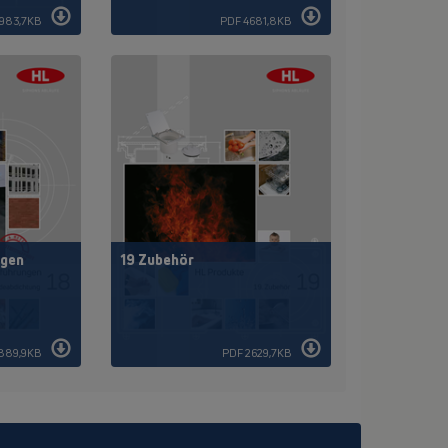
1983,7KB
PDF 4681,8KB
ngen
19 Zubehör
889,9KB
PDF 2629,7KB