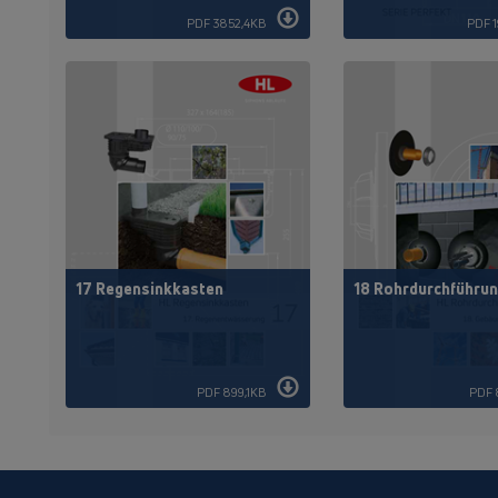
PDF 3852,4KB
PDF 
17 Regensinkkasten
18 Rohrdurchführu
PDF 899,1KB
PDF 