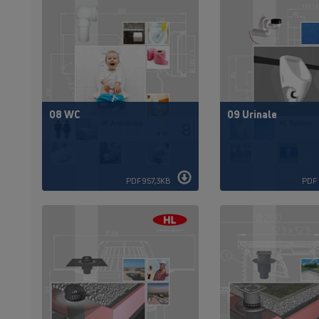
08 WC
09 Urinale
PDF 957,3KB
PDF 