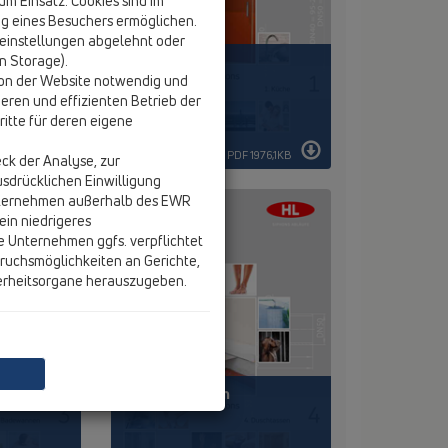
 Einsatz. Cookies sind im
g eines Besuchers ermöglichen.
einstellungen abgelehnt oder
on Storage).
01 Küche
tion der Website notwendig und
eren und effizienten Betrieb der
itte für deren eigene
 109,2KB
PDF 1976,1KB
ck der Analyse, zur
usdrücklichen Einwilligung
nternehmen außerhalb des EWR
ein niedrigeres
e Unternehmen ggfs. verpflichtet
ruchsmöglichkeiten an Gerichte,
erheitsorgane herauszugeben.
04 Duschtassen