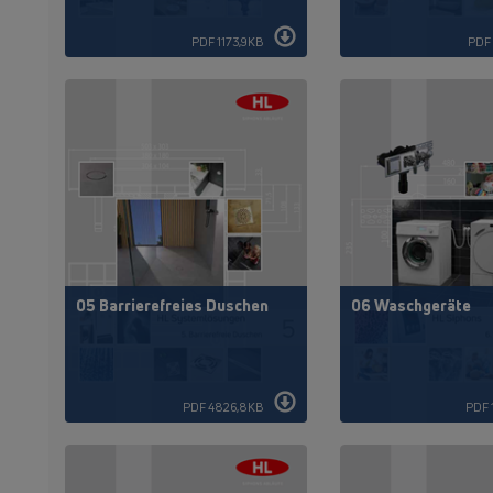
PDF 1173,9KB
PDF
05 Barrierefreies Duschen
06 Waschgeräte
PDF 4826,8KB
PDF 