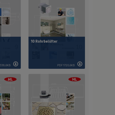
10 Rohrbelüfter
338,6KB
PDF 1720,6KB