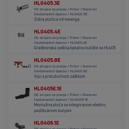
HL0405.3E
06 strojevi za pranje / Pribor / Rezervni
(nadoknadni) dijelovi / HL0405.3E
Zidna pločica od mesinga
HL0405.4E
06 strojevi za pranje / Pribor / Rezervni
(nadoknadni) dijelovi / HL0405.4E
Građevinska zaštita/oplatno kućište za HL405
HL0405.8E
06 strojevi za pranje / Pribor / Rezervni
(nadoknadni) dijelovi / HL0405.8E
Vijci s protubučnom zaštitom
HL0405E.1E
06 strojevi za pranje / Pribor / Rezervni
(nadoknadni) dijelovi / HL0405E.1E
Montažna ploča sa integriranom elektro
podžbuknom kutijom
HL0406.1E
06 strojevi za pranje / Pribor / Rezervni