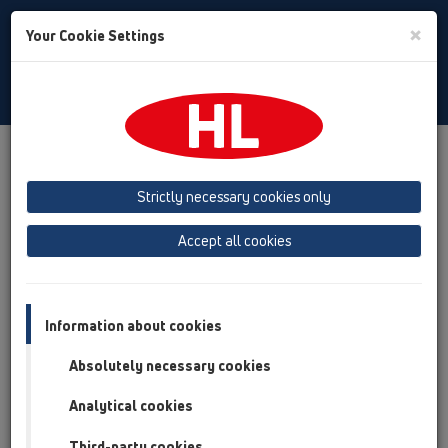
Toggle
×
Your Cookie Settings
Search
Croatian
Toggle
Navigat
Proizvodi
Pregled proizvoda
06 strojevi za pranje
Strictly necessary cookies only
Pregled proizvoda
Accept all cookies
06 strojevi za pranje
Proizvodi
Pribor
Information about cookies
Absolutely necessary cookies
HL01000D
06 strojevi za pranje / Pribor / Rezervni
Analytical cookies
(nadoknadni) dijelovi / HL01000D
Ravna brtva 1"
Third-party cookies