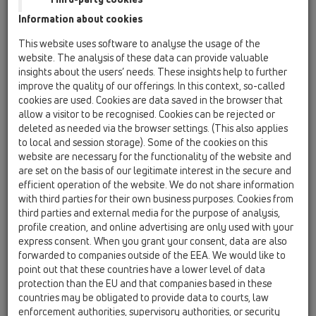
Information about cookies
HL01050D
06 strojevi za pranje / Pribor / Rezervni
This website uses software to analyse the usage of the
(nadoknadni) dijelovi / HL01050D
website. The analysis of these data can provide valuable
Okrugla brtva 18x2,5mm
insights about the users’ needs. These insights help to further
improve the quality of our offerings. In this context, so-called
HL01111D
cookies are used. Cookies are data saved in the browser that
06 strojevi za pranje / Pribor / Rezervni
allow a visitor to be recognised. Cookies can be rejected or
(nadoknadni) dijelovi / HL01111D
deleted as needed via the browser settings. (This also applies
Priključna - Utična brtva
to local and session storage). Some of the cookies on this
website are necessary for the functionality of the website and
HL02.3E
are set on the basis of our legitimate interest in the secure and
06 strojevi za pranje / Pribor / Rezervni
efficient operation of the website. We do not share information
(nadoknadni) dijelovi / HL02.3E
with third parties for their own business purposes. Cookies from
Protupovratni osigurač komplet
third parties and external media for the purpose of analysis,
profile creation, and online advertising are only used with your
HL0400.11E
express consent. When you grant your consent, data are also
06 strojevi za pranje / Pribor / Rezervni
forwarded to companies outside of the EEA. We would like to
(nadoknadni) dijelovi / HL0400.11E
point out that these countries have a lower level of data
Brtveni čep
protection than the EU and that companies based in these
countries may be obligated to provide data to courts, law
HL0400.4E
enforcement authorities, supervisory authorities, or security