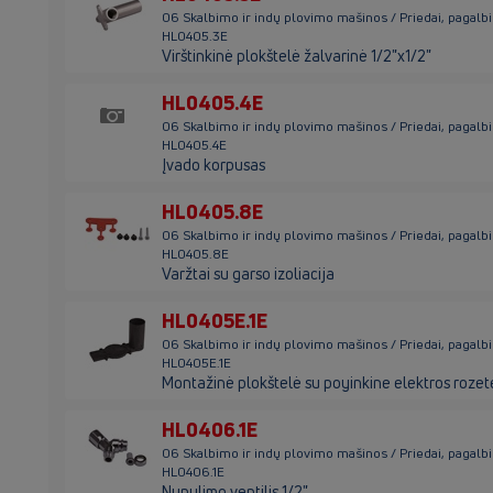
06 Skalbimo ir indų plovimo mašinos / Priedai, pagalb
HL0405.3E
Virštinkinė plokštelė žalvarinė 1/2"х1/2"
HL0405.4E
06 Skalbimo ir indų plovimo mašinos / Priedai, pagalb
HL0405.4E
Įvado korpusas
HL0405.8E
06 Skalbimo ir indų plovimo mašinos / Priedai, pagalb
HL0405.8E
Varžtai su garso izoliacija
HL0405E.1E
06 Skalbimo ir indų plovimo mašinos / Priedai, pagalb
HL0405E.1E
Montažinė plokštelė su poyinkine elektros rozet
HL0406.1E
06 Skalbimo ir indų plovimo mašinos / Priedai, pagalb
HL0406.1E
Nupylimo ventilis 1/2"