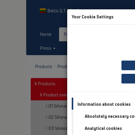
Baltic (LT,ET,LV)
Your Cookie Settings
Home
Products
Downloads
Press
Contact & Newsletter
Products
Product overview
06 Skalbimo ir indų 
Products
Product overview
Information about cookies
01 Sifonai plautuvėms
Absolutely necessary co
02 Sifonai praustuvams
03 Vonios
Analytical cookies