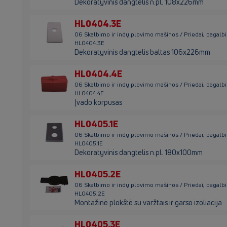
Dekoratyvinis dangtelis n.pl. 108x226mm
HL0404.3E
06 Skalbimo ir indų plovimo mašinos / Priedai, pagalb
HL0404.3E
Dekoratyvinis dangtelis baltas 106x226mm
HL0404.4E
06 Skalbimo ir indų plovimo mašinos / Priedai, pagalb
HL0404.4E
Įvado korpusas
HL0405.1E
06 Skalbimo ir indų plovimo mašinos / Priedai, pagalb
HL0405.1E
Dekoratyvinis dangtelis n.pl. 180x100mm
HL0405.2E
06 Skalbimo ir indų plovimo mašinos / Priedai, pagalb
HL0405.2E
Montažinė plokštė su varžtais ir garso izoliacija
HL0405.3E