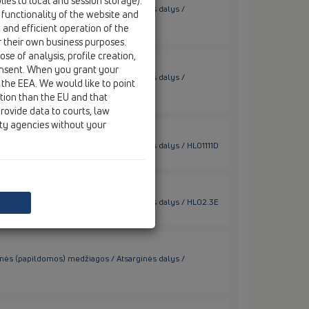
ies to local and session storage).
inės (papildomos) medžiagos / Atsarginės dalys /
 functionality of the website and
e and efficient operation of the
r their own business purposes.
se of analysis, profile creation,
onsent. When you grant your
inės (papildomos) medžiagos / Atsarginės dalys /
 the EEA. We would like to point
ction than the EU and that
rovide data to courts, law
ity agencies without your
inės (papildomos) medžiagos / Atsarginės dalys / HL01111D
inės (papildomos) medžiagos / Atsarginės dalys / HL02.3E
inės (papildomos) medžiagos / Atsarginės dalys /