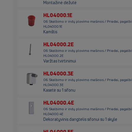
Montažinė dėžutė
HL04000.1E
06 Skalbimo ir indų plovimo mašinos / Priedai, pagalb
HL04000.1E
Kamštis
HL04000.2E
06 Skalbimo ir indų plovimo mašinos / Priedai, pagalb
HL04000.2E
Varžtas tvirtinimui
HL04000.3E
06 Skalbimo ir indų plovimo mašinos / Priedai, pagalb
HL04000.3E
Kasetė su 1 sifonu
HL04000.4E
06 Skalbimo ir indų plovimo mašinos / Priedai, pagalb
HL04000.4E
Dekoratyvinis dangtelis sifonui su 1 skyle
HL04000.5E