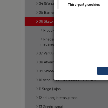
04 Sifonai dušo padėklams
Third-party cookies
05 Barriere-free showers
06 Skalbimo ir indų plovimo mašinos
Produktai
Priedai, pagalbinės (papildomos)
medžiagos
07 Ventiliacija ir oro kondicionavimas (VOK)
08 Atvamzdžiai klozetams
09 Sifonai pisuarams
10 Ventiliaciniai automatiniai voštuvai
11 Stogo įlajos
12 balkonų ir terasų trapai
13 Grindų trapai