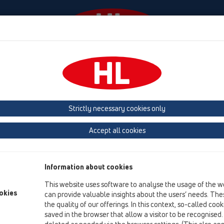
Events
Company
KATALOOG / ET
KATALOGAS 
Strictly necessary cookies only
plovimo mašinos
Accept all cookies
Product overview
06 Skalbimo ir indų plovimo mašinos
Information about cookies
Produktai
This website uses software to analyse the usage of the w
Priedai, pagalbinės (papildomos) medžiagos
okies
can provide valuable insights about the users’ needs. Thes
the quality of our offerings. In this context, so-called coo
saved in the browser that allow a visitor to be recognised
HL01000D