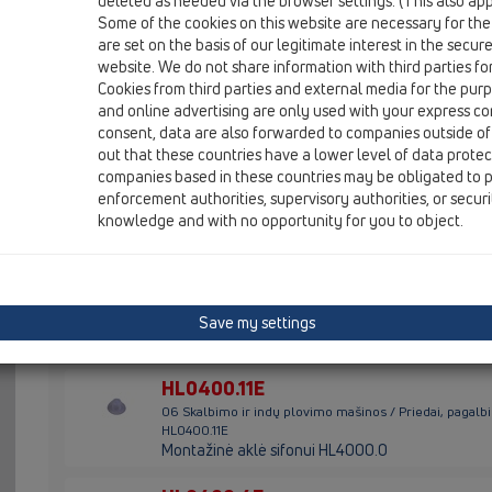
deleted as needed via the browser settings. (This also appl
06 Skalbimo ir indų plovimo mašinos / Priedai, pagalb
Some of the cookies on this website are necessary for the
HL01000D
are set on the basis of our legitimate interest in the secur
Sandarinimo tarpinė 1"
website. We do not share information with third parties fo
Cookies from third parties and external media for the purpo
HL01050D
and online advertising are only used with your express c
06 Skalbimo ir indų plovimo mašinos / Priedai, pagalb
consent, data are also forwarded to companies outside of
HL01050D
out that these countries have a lower level of data prote
O -žiedas 18x2,5mm
companies based in these countries may be obligated to p
enforcement authorities, supervisory authorities, or secur
HL01111D
knowledge and with no opportunity for you to object.
06 Skalbimo ir indų plovimo mašinos / Priedai, pagalb
Sandarinimo žiedas
HL02.3E
06 Skalbimo ir indų plovimo mašinos / Priedai, pagalb
Save my settings
Vandens užtvara
HL0400.11E
06 Skalbimo ir indų plovimo mašinos / Priedai, pagalb
HL0400.11E
Montažinė aklė sifonui HL4000.0