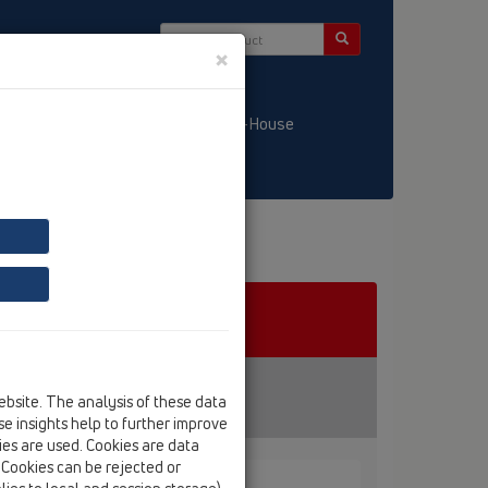
×
/ LT
KATALOGS / LV
HL-House
ebsite. The analysis of these data
e insights help to further improve
kies are used. Cookies are data
. Cookies can be rejected or