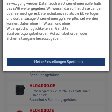
Abdeckplatte weiß 150x100mm
Einwilligung werden Daten auch an Unternehmen außerhalb
des EWR weitergegeben. Wir weisen darauf hin, diese Länder
HL0400.6E
über ein niedrigeres Datenschutzniveau als die EU verfügen
06 Waschgeräte / Zusatzteile / Ersatzteile /
und dort ansässige Unternehmen ggfs. verpflichtet werden
HL0400.6E
können, Daten ohne Ihr Wissen und ohne
Reinigungsmutter 1"
Widerspruchsmöglichkeiten an Gerichte,
Strafverfolgungsbehörden, Aufsichtsbehörden oder
HL0400.7E
Sicherheitsorgane herauszugeben.
06 Waschgeräte / Zusatzteile / Ersatzteile /
HL0400.7E
Dichtstopfen
HL0400.8E
Meine Einstellungen Speichern
06 Waschgeräte / Zusatzteile / Ersatzteile /
HL0400.8E
Schalungsgehäuse
HL04000.0E
06 Waschgeräte / Zusatzteile / Ersatzteile /
HL04000.0E
Bauschutz/Schalungsgehäuse
HL04000.1E