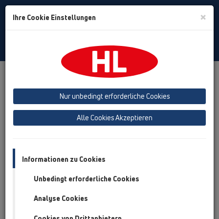
Toggle
×
Ihre Cookie Einstellungen
Search
German
Toggle
Navigat
Produkte
Produktübersicht
06 Waschgeräte
Nur unbedingt erforderliche Cookies
Produktübersicht
Alle Cookies Akzeptieren
06 Waschgeräte
Produkte
Zusatzteile
Informationen zu Cookies
Unbedingt erforderliche Cookies
HL01000D
06 Waschgeräte / Zusatzteile / Ersatzteile /
Analyse Cookies
HL01000D
Flachdichtung 1"
Cookies von Drittanbietern