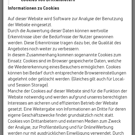
Informationen zu Cookies
HL01050D
06 Waschgeräte / Zusatzteile / Ersatzteile /
Auf dieser Website wird Software zur Analyse der Benutzung
HL01050D
der Website eingesetzt.
O-Ring 18x2,5mm
Durch die Auswertung dieser Daten können wertvolle
Erkenntnisse über die Bedürfnisse der Nutzer gewonnen
HL01111D
werden. Diese Erkenntnisse tragen dazu bei, die Qualität des
06 Waschgeräte / Zusatzteile / Ersatzteile / HL01111D
Angebotes noch weiter zu verbessern.
Anschluss - Steckdichtung
In diesem Zusammenhang kommen sogenannte Cookies zum
Einsatz. Cookies sind im Browser gespeicherte Daten, welche
HL02.3E
die Wiedererkennung eines Besuchers ermöglichen. Cookies
06 Waschgeräte / Zusatzteile / Ersatzteile / HL02.3E
können bei Bedarf durch entsprechende Browsereinstellungen
Rückflusssicherung komplett
abgelehnt oder gelöscht werden. (Gleiches gilt auch für Local-
und Session Storage).
HL0400.11E
Manche der Cookies auf dieser Website sind für die Funktion der
06 Waschgeräte / Zusatzteile / Ersatzteile /
Website notwendig und werden aufgrund unseres berechtigten
HL0400.11E
Interesses am sicheren und effizienten Betrieb der Website
Dichtstopfen
gesetzt. Eine Weitergabe von Informationen an Dritte für deren
eigene Geschäftszwecke findet grundsätzlich nicht statt.
HL0400.4E
Cookies von Drittanbietern und externen Medien zum Zweck
06 Waschgeräte / Zusatzteile / Ersatzteile /
der Analyse, zur Profilerstellung und für OnlineWerbung
HL0400.4E
werden nur mit ausdrücklichen Einwilligung verwendet. Durch