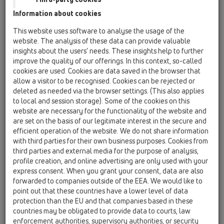
Information about cookies
HL01050D
06 Pračky a umývačky / Príslušenstvo / Náhradné
This website uses software to analyse the usage of the
diely / HL01050D
website. The analysis of these data can provide valuable
O-krúžok 18x2,5mm
insights about the users’ needs. These insights help to further
improve the quality of our offerings. In this context, so-called
HL01111D
cookies are used. Cookies are data saved in the browser that
06 Pračky a umývačky / Príslušenstvo / Náhradné
allow a visitor to be recognised. Cookies can be rejected or
diely / HL01111D
deleted as needed via the browser settings. (This also applies
Pripojenie - nastrčkové tesnenie
to local and session storage). Some of the cookies on this
website are necessary for the functionality of the website and
HL02.3E
are set on the basis of our legitimate interest in the secure and
06 Pračky a umývačky / Príslušenstvo / Náhradné
efficient operation of the website. We do not share information
diely / HL02.3E
with third parties for their own business purposes. Cookies from
Spätná klapka komplet
third parties and external media for the purpose of analysis,
profile creation, and online advertising are only used with your
HL0400.11E
express consent. When you grant your consent, data are also
06 Pračky a umývačky / Príslušenstvo / Náhradné
forwarded to companies outside of the EEA. We would like to
diely / HL0400.11E
point out that these countries have a lower level of data
Tesná stavebná zátka
protection than the EU and that companies based in these
countries may be obligated to provide data to courts, law
HL0400.4E
enforcement authorities, supervisory authorities, or security