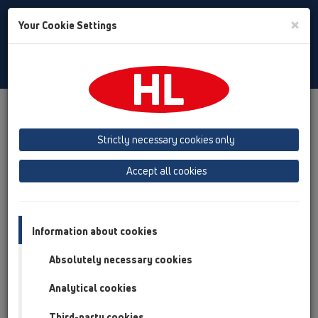
Toggle
×
Your Cookie Settings
Search
Slovak
Toggle
Navigat
Produkty
Prehľad produktov
06 Pračky a umývačky
Strictly necessary cookies only
Prehľad produktov
Accept all cookies
06 Pračky a umývačky
Produkty
Príslušenstvo
Information about cookies
Absolutely necessary cookies
HL01000D
06 Pračky a umývačky / Príslušenstvo / Náhradné
Analytical cookies
diely / HL01000D
Ploché tesnenie 1"
Third-party cookies