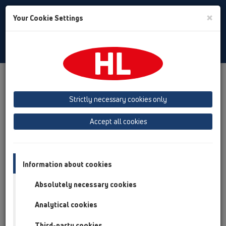
Toggle
×
Your Cookie Settings
Search
Bulgarian
Toggle
Navigat
Продукти
преглед на продукта
06 перални или съдомиячни машини
Strictly necessary cookies only
преглед на продукта
Accept all cookies
06 перални или съдомиячни машини
Продукти
Information about cookies
Принадлежности
Absolutely necessary cookies
HL01000D
Analytical cookies
06 перални или съдомиячни машини /
Принадлежности / Резервни части / HL01000D
Third-party cookies