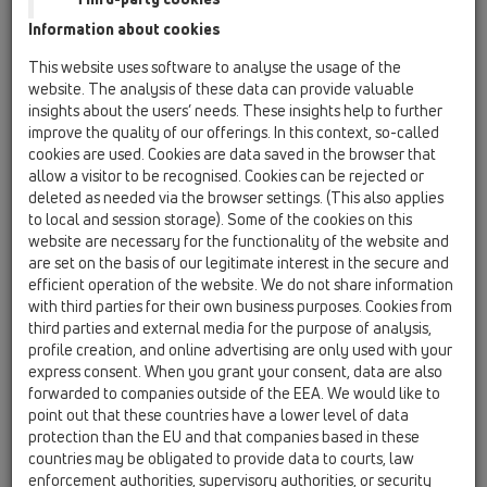
Плосък уплътнител 1"
Information about cookies
HL01050D
This website uses software to analyse the usage of the
06 перални или съдомиячни машини /
website. The analysis of these data can provide valuable
Принадлежности / Резервни части / HL01050D
insights about the users’ needs. These insights help to further
O-ринг 18х2,5мм
improve the quality of our offerings. In this context, so-called
cookies are used. Cookies are data saved in the browser that
HL01111D
allow a visitor to be recognised. Cookies can be rejected or
06 перални или съдомиячни машини /
deleted as needed via the browser settings. (This also applies
Принадлежности / Резервни части / HL01111D
to local and session storage). Some of the cookies on this
Свързващо уплътнение
website are necessary for the functionality of the website and
are set on the basis of our legitimate interest in the secure and
HL02.3E
efficient operation of the website. We do not share information
06 перални или съдомиячни машини /
with third parties for their own business purposes. Cookies from
Принадлежности / Резервни части / HL02.3E
third parties and external media for the purpose of analysis,
Възвратна клапа - комплект
profile creation, and online advertising are only used with your
express consent. When you grant your consent, data are also
HL0400.11E
forwarded to companies outside of the EEA. We would like to
06 перални или съдомиячни машини /
point out that these countries have a lower level of data
Принадлежности / Резервни части / HL0400.11E
protection than the EU and that companies based in these
Стопери
countries may be obligated to provide data to courts, law
enforcement authorities, supervisory authorities, or security