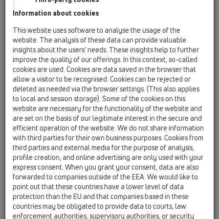
zatření spár epoxidovými pryskyřicemi nebo lepidlo na
Information about cookies
obkladačky samotné jako vodu nepropustné těsnění, si
vyžaduje modernější a spolehlivější možnost integrace
This website uses software to analyse the usage of the
odtoků. Systém CeraDrain je proto optimálním řešením.
website. The analysis of these data can provide valuable
Utěsnění proběhne v přímém spojení s keramickými
insights about the users’ needs. These insights help to further
improve the quality of our offerings. In this context, so-called
obklady,což vede k tomu, že podklad nemůže provlhnout.
cookies are used. Cookies are data saved in the browser that
Jádro systému CeraDrain-systému tvoří zalitý límec z
allow a visitor to be recognised. Cookies can be rejected or
polymer-betonu, na který přímo navazuje spádový beton. K
deleted as needed via the browser settings. (This also applies
perfektnímu osazení slouží nastavovací nožky, pomocí nichž
to local and session storage). Some of the cookies on this
lze provést na milimetr přesné přizpůsobení výšky. Výztužná
website are necessary for the functionality of the website and
ocelová síť zalitá do límce přitom přesahuje do spádové
are set on the basis of our legitimate interest in the secure and
mazaniny a zamezuje tvorbě trhlinek způsobených pohyby a
efficient operation of the website. We do not share information
with third parties for their own business purposes. Cookies from
sedáním v kritické přechodové oblasti. Při nanášení
third parties and external media for the purpose of analysis,
hydroizolace v provedení trvale elastických těsnících nátěrů
profile creation, and online advertising are only used with your
je pro zesílení na betonový límec pokládána vložka ze
express consent. When you grant your consent, data are also
skleněné tkaniny (perlinka), která dodatečně zabezpečuje
forwarded to companies outside of the EEA. We would like to
přechod k odtoku. Trvale elastické izolace koncipované pro
point out that these countries have a lower level of data
tenkovrstvé konstrukce podlah mohou být na tomto povrchu
protection than the EU and that companies based in these
countries may be obligated to provide data to courts, law
jednoduše a bezpečně zpracovány.
enforcement authorities, supervisory authorities, or security