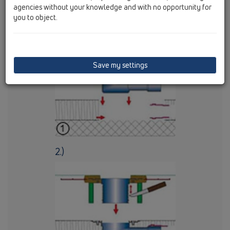
agencies without your knowledge and with no opportunity for
Příklad montáže
you to object.
1.)
Save my settings
2.)