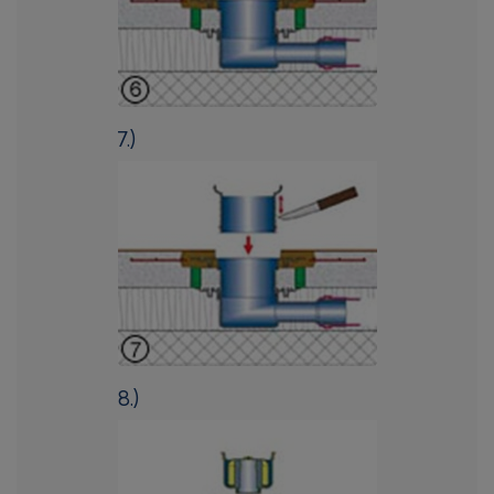
7.)
8.)