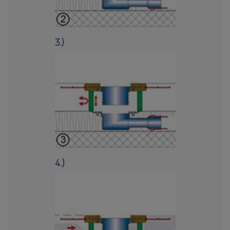
3.)
4.)