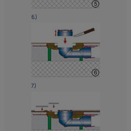
6.)
7.)