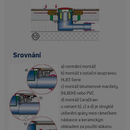
Srovnání
a) normální montáž
b) montáž s izolační soupravou
HL83 Serie
c) montáž bitumenové manžety
(HL80H) nebo PVC
d) montáž CeraDrain
u variant b), c) a d) je obvyklé
utěsnění spáry mezi rámečkem
nástavce a keramickým
obkladem za použití silikonu