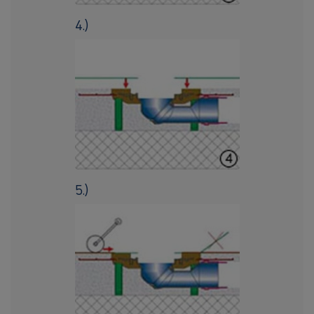
4.)
5.)