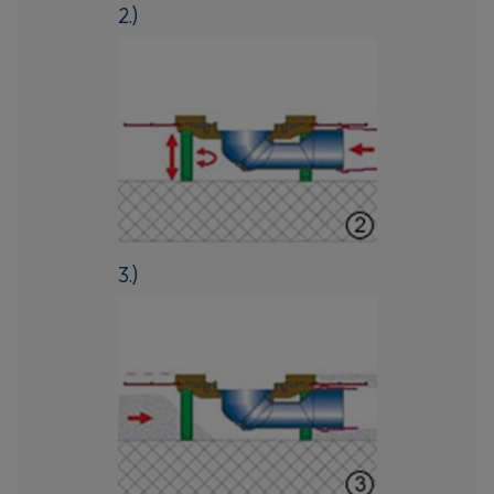
2.)
3.)