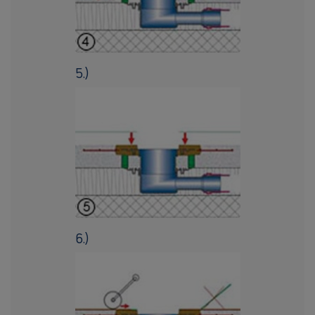
5.)
6.)