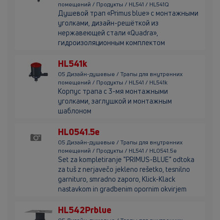
помещений / Продукты / HL541 / HL541Q
Душевой трап «Primus blue» с монтажными
уголками, дизайн-решёткой из
нержавеющей стали «Quadra»,
гидроизоляционным комплектом
HL541k
05 Дизайн-душевые / Трапы для внутренних
помещений / Продукты / HL541 / HL541k
Корпус трапа с 3-мя монтажными
уголками, заглушкой и монтажным
шаблоном
HL0541.5e
05 Дизайн-душевые / Трапы для внутренних
помещений / Продукты / HL541 / HL0541.5e
Set za kompletiranje "PRIMUS-BLUE" odtoka
za tuš z nerjavečo jekleno rešetko, tesnilno
garnituro, smradno zaporo, Klick-Klack
nastavkom in gradbenim opornim okvirjem
HL542Prblue