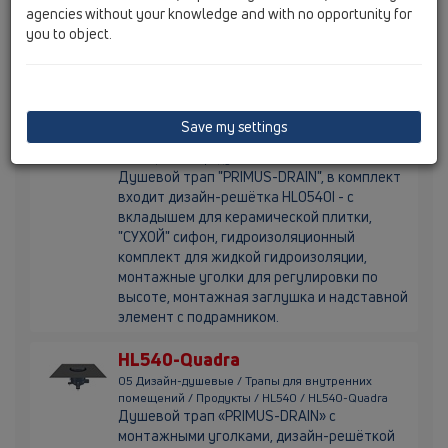
agencies without your knowledge and with no opportunity for
комплект для жидкой гидроизоляции,
you to object.
монтажные уголки для регулировки по
высоте, монтажная заглушка и надставной
элемент с подрамником.
HL540I
Save my settings
05 Дизайн-душевые / Трапы для внутренних
помещений / Продукты / HL540 / HL540I
Душевой трап "PRIMUS-DRAIN", в комплект
входит дизайн-решётка HL0540I - с
вкладышем для керамической плитки,
"СУХОЙ" сифон, гидроизоляционный
комплект для жидкой гидроизоляции,
монтажные уголки для регулировки по
высоте, монтажная заглушка и надставной
элемент с подрамником.
HL540-Quadra
05 Дизайн-душевые / Трапы для внутренних
помещений / Продукты / HL540 / HL540-Quadra
Душевой трап «PRIMUS-DRAIN» с
монтажными уголками, дизайн-решёткой