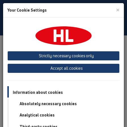
Toggle
×
Your Cookie Settings
Search
Russian
Toggle
Navigat
Продукты
Обзор продукта
05 Дизайн-душевые
Трапы для внутренних помещений
Strictly necessary cookies only
Обзор продукта
Accept all cookies
05 Дизайн-душевые
Трапы для внутренних помещений
Information about cookies
Продукты
Absolutely necessary cookies
Вспомогательные материалы/Противопожарная
защита
Analytical cookies
Third-party cookies