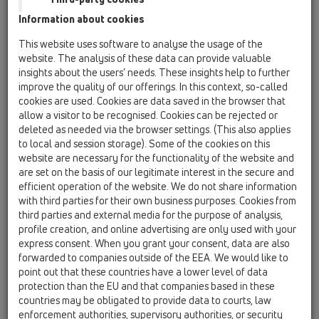
HL510NC
Information about cookies
05 Дизайн-душевые / Трапы для внутренних
помещений / Продукты / HL510NC / HL510NC
This website uses software to analyse the usage of the
Трап для внутренних помещений DN40/50
website. The analysis of these data can provide valuable
горизонтальный с полимербетонной
insights about the users’ needs. These insights help to further
консолью CeraDrain, с насадкой KLICK-KLACK
improve the quality of our offerings. In this context, so-called
121х121мм (нержавеющая сталь V4A)
cookies are used. Cookies are data saved in the browser that
115х115мм и с запахозапирающим
allow a visitor to be recognised. Cookies can be rejected or
устройством. В комплекте:монтажная
deleted as needed via the browser settings. (This also applies
заглушка и опоры консоли.
to local and session storage). Some of the cookies on this
website are necessary for the functionality of the website and
HL510NCK
are set on the basis of our legitimate interest in the secure and
05 Дизайн-душевые / Трапы для внутренних
efficient operation of the website. We do not share information
помещений / Продукты / HL510NC / HL510NCK
with third parties for their own business purposes. Cookies from
Трап для внутренних помещений DN40/50
third parties and external media for the purpose of analysis,
горизонтальный с полиметбетонной
profile creation, and online advertising are only used with your
консолью CeraDrain
express consent. When you grant your consent, data are also
forwarded to companies outside of the EEA. We would like to
HL540
point out that these countries have a lower level of data
05 Дизайн-душевые / Трапы для внутренних
protection than the EU and that companies based in these
помещений / Продукты / HL540 / HL540
countries may be obligated to provide data to courts, law
Душевой трап "PRIMUS-DRAIN", в комплект
enforcement authorities, supervisory authorities, or security
входит "СУХОЙ" сифон, гидроизоляционный