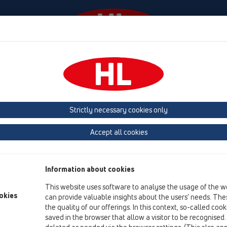
События
Фирма
HL-House
Contact & Newslet
ые
душевой лоток
Вспомогательные материалы/Противопожа
Strictly necessary cookies only
Обзор продукта
Accept all cookies
05 Дизайн-душевые
душевой лоток
Information about cookies
Вспомогательные материалы/Противопожарна
This website uses software to analyse the usage of the w
Заглушки
okies
can provide valuable insights about the users’ needs. Thes
the quality of our offerings. In this context, so-called coo
другие
saved in the browser that allow a visitor to be recognised