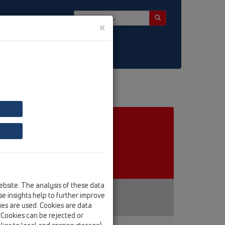
×
ter
рная защита
я защита
ebsite. The analysis of these data
e insights help to further improve
kies are used. Cookies are data
. Cookies can be rejected or