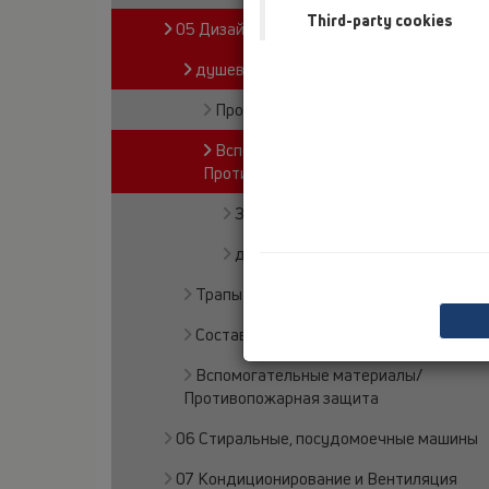
Third-party cookies
05 Дизайн-душевые
душевой лоток
Продукты
Вспомогательные материалы/
Противопожарная защита
Заглушки
другие
Трапы для внутренних помещений
Составные части душа
Вспомогательные материалы/
Противопожарная защита
06 Стиральные, посудомоечные машины
07 Кондиционирование и Вентиляция