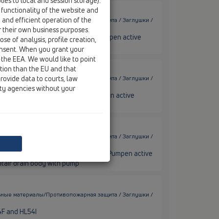
ies to local and session storage).
 functionality of the website and
e and efficient operation of the
ьные материалы/Противопожарная защита / Заглушки /
r their own business purposes.
 installation for HL-Pentair/Jung Pumpen active
se of analysis, profile creation,
in body Pentair with pump
onsent. When you grant your
 the EEA. We would like to point
ction than the EU and that
rovide data to courts, law
ьные материалы/Противопожарная защита / Заглушки /
ity agencies without your
nstallation for HL-Pentair/Jung Pumpen active
pump
ьные материалы/Противопожарная защита / Заглушки /
tion on the wall for HL-Pentair/Jung Pumpen active
ntair drain body with pump
ьные материалы/Противопожарная защита / Заглушки /
54F and HL54I