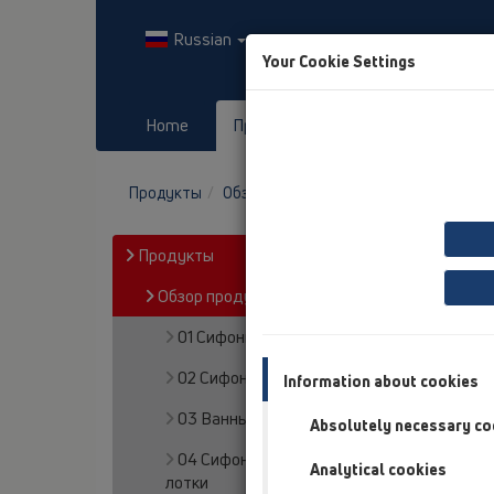
Russian
Your Cookie Settings
Home
Продукты
Downloads
Продукты
Обзор продукта
05 Дизайн-душев
Продукты
Обзор продукта
01 Сифоны для моек
02 Сифоны для умывальников
Information about cookies
03 Ванны
Absolutely necessary co
04 Сифоны для душевых кабин/Душевые
Analytical cookies
лотки