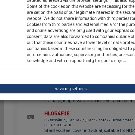
deleted as needed via the browser settings. (This also appl
HL54F
Some of the cookies on this website are necessary for the
are set on the basis of our legitimate interest in the secur
05 Дизайн-душевые / душевой лоток / Вспомогател
HL54 / HL54F
website. We do not share information with third parties fo
Stainless steel shower channel matt for surface
Cookies from third parties and external media for the purpo
drainage, length: 800-1500mm. Suitable for dra
and online advertising are only used with your express c
consent, data are also forwarded to companies outside of
HL54I
out that these countries have a lower level of data prote
companies based in these countries may be obligated to p
05 Дизайн-душевые / душевой лоток / Вспомогател
HL54 / HL54I
enforcement authorities, supervisory authorities, or secur
Stainless steel short channel matt for surface i
knowledge and with no opportunity for you to object.
drainage. Suitable for Pentair drain body with 
HL54W
05 Дизайн-душевые / душевой лоток / Вспомогател
Save my settings
HL54 / HL54W
Stainless steel shower channel matt for installa
drainage, length: 800-1500 mm. Suitable for Pe
HL054F.1E
05 Дизайн-душевые / душевой лоток / Вспомогател
HL54 / HL054F.1E
Stainless steel cover individual, suitable for HL