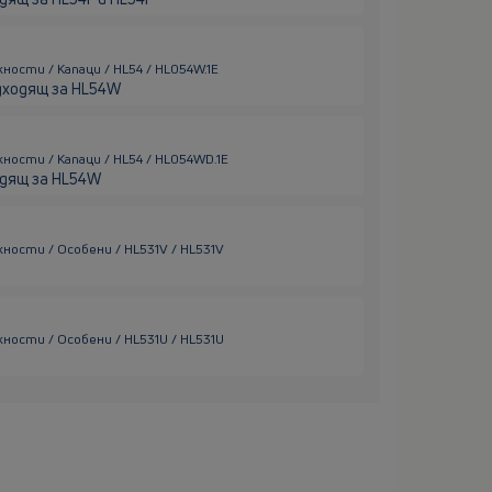
ности / Капаци / HL54 / HL054W.1E
одходящ за HL54W
ности / Капаци / HL54 / HL054WD.1E
одящ за HL54W
ности / Особени / HL531V / HL531V
ности / Особени / HL531U / HL531U