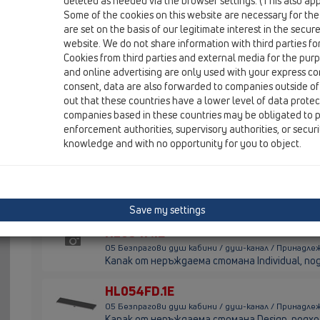
deleted as needed via the browser settings. (This also appl
HL54F
Some of the cookies on this website are necessary for the
are set on the basis of our legitimate interest in the secur
05 Безпрагови душ кабини / душ-канал / Принадлеж
Линеен сифон от неръждаема стомана Мат з
website. We do not share information with third parties fo
помпи активно отводняване, дължина: 800-1
Cookies from third parties and external media for the purpo
and online advertising are only used with your express c
HL54I
consent, data are also forwarded to companies outside of
out that these countries have a lower level of data prote
05 Безпрагови душ кабини / душ-канал / Принадлежн
companies based in these countries may be obligated to p
Къс линеен сифон Мат, неръждаема стомана 
enforcement authorities, supervisory authorities, or secur
активно отводняване. Подходящ за тялото P
knowledge and with no opportunity for you to object.
HL54W
05 Безпрагови душ кабини / душ-канал / Принадлеж
Линеен сифон от неръждаема стомана Мат з
активно отводняване, дължина: 800-1500 мм.
Save my settings
HL054F.1E
05 Безпрагови душ кабини / душ-канал / Принадлежн
Капак от неръждаема стомана Individual, под
HL054FD.1E
05 Безпрагови душ кабини / душ-канал / Принадлеж
Kапак от неръждаема стомана Design, подход