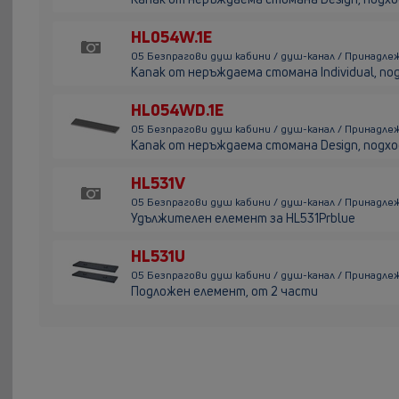
HL054W.1E
05 Безпрагови душ кабини / душ-канал / Принадлеж
Kапак от неръждаема стомана Individual, п
HL054WD.1E
05 Безпрагови душ кабини / душ-канал / Принадлеж
Kапак от неръждаема стомана Design, подх
HL531V
05 Безпрагови душ кабини / душ-канал / Принадлеж
Удължителен елемент за HL531Prblue
HL531U
05 Безпрагови душ кабини / душ-канал / Принадлеж
Подложен елемент, от 2 части