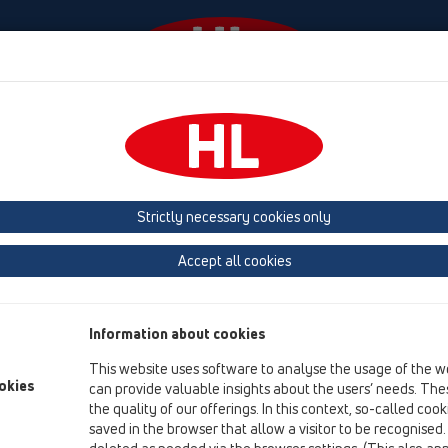
Събития
Фирма
HL-House
Contact & Newsle
ви душ кабини
душ-канал
Принадлежности
Strictly necessary cookies only
преглед на продукта
Accept all cookies
05 Безпрагови душ кабини
душ-канал
Information about cookies
Принадлежности
This website uses software to analyse the usage of the w
Капаци
okies
can provide valuable insights about the users’ needs. Thes
the quality of our offerings. In this context, so-called coo
Особени
saved in the browser that allow a visitor to be recognised