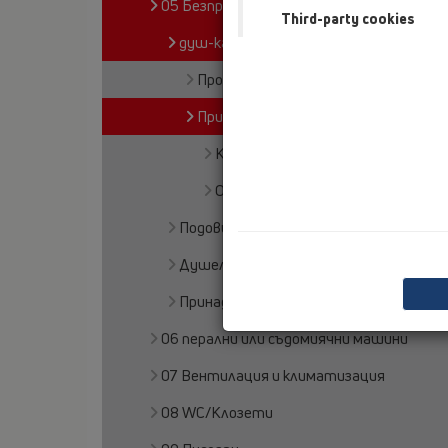
05 Безпрагови душ кабини
Third-party cookies
душ-канал
Продукти
Принадлежности
Капаци
Особени
Подови сифони
Душелемент
Принадлежности
06 перални или съдомиячни машини
07 Вентилация и климатизация
08 WC/Клозети