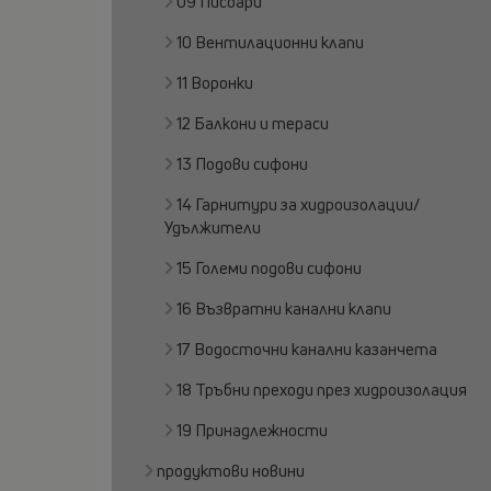
09 Писоари
10 Вентилационни клапи
11 Воронки
12 Балкони и тераси
13 Подови сифони
14 Гарнитури за хидроизолации/
Удължители
15 Големи подови сифони
16 Възвратни канални клапи
17 Водосточни канални казанчета
18 Тръбни преходи през хидроизолация
19 Принадлежности
продуктови новини