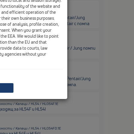
ies to local and session storage).
 functionality of the website and
e and efficient operation of the
ности / Капаци / HL54 / HL54F
а монтаж в равнината за HL-Pentair/Jung
r their own business purposes.
500mm. Подходящ за тялото Pentair с помпа
se of analysis, profile creation,
onsent. When you grant your
 the EEA. We would like to point
ction than the EU and that
ости / Капаци / HL54 / HL54I
rovide data to courts, law
за равнинен монтаж за HL-Pentair / Jung помпи
ity agencies without your
entair с помпа.
ности / Капаци / HL54 / HL54W
а монтаж до стена за помпи HL-Pentair/Jung
 Подходящ за тялото Pentair с помпа.
ости / Капаци / HL54 / HL054F.1E
ходящ за HL54F и HL54I
ности / Капаци / HL54 / HL054FD.1E
ящ за HL54F и HL54I