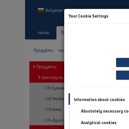
Bulgarian
Your Cookie Settings
Home
Продукти
Downloads
Продукти
преглед на продукта
05 Безпраго
Продукти
преглед на продукта
01 Кухненски сифони
02 Умивалници в баня
Information about cookies
03 вани
Absolutely necessary co
04 Душ-кабини
Analytical cookies