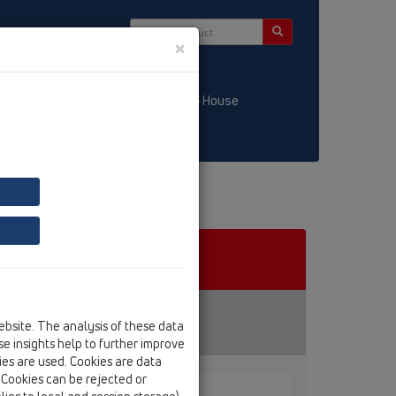
×
/ LT
KATALOGS / LV
HL-House
ebsite. The analysis of these data
e insights help to further improve
kies are used. Cookies are data
. Cookies can be rejected or