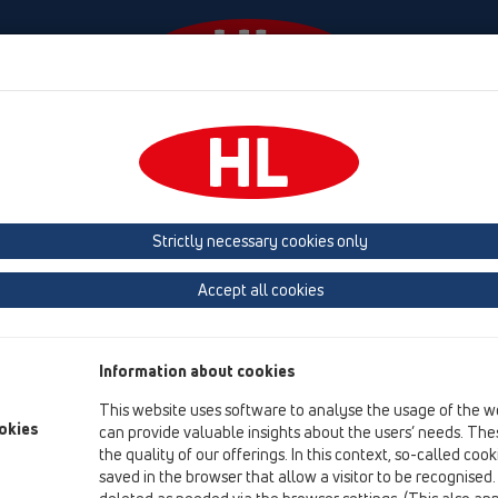
Events
Company
KATALOOG / ET
KATALOGAS 
Strictly necessary cookies only
Accept all cookies
Product overview
15 Kiemo tarpai
Information about cookies
Produktai
This website uses software to analyse the usage of the w
Priedai, pagalbinės (papildomos) medžiagos
okies
can provide valuable insights about the users’ needs. Thes
the quality of our offerings. In this context, so-called coo
saved in the browser that allow a visitor to be recognised
HL01056D