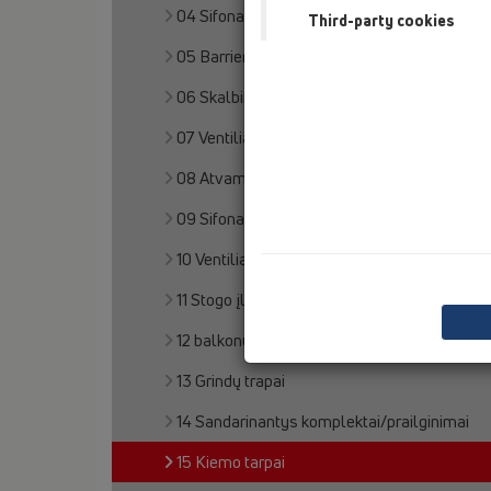
04 Sifonai dušo padėklams
Third-party cookies
05 Barriere-free showers
06 Skalbimo ir indų plovimo mašinos
07 Ventiliacija ir oro kondicionavimas (VOK)
08 Atvamzdžiai klozetams
09 Sifonai pisuarams
10 Ventiliaciniai automatiniai voštuvai
11 Stogo įlajos
12 balkonų ir terasų trapai
13 Grindų trapai
14 Sandarinantys komplektai/prailginimai
15 Kiemo tarpai