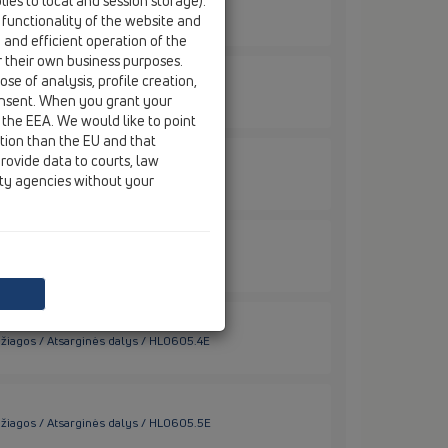
ies to local and session storage).
džiagos / Atsarginės dalys / HL01056D
 functionality of the website and
e and efficient operation of the
r their own business purposes.
se of analysis, profile creation,
džiagos / Atsarginės dalys / HL0605.1E
onsent. When you grant your
 the EEA. We would like to point
ction than the EU and that
rovide data to courts, law
džiagos / Atsarginės dalys / HL0605.2E
ity agencies without your
džiagos / Atsarginės dalys / HL0605.3E
džiagos / Atsarginės dalys / HL0605.4E
džiagos / Atsarginės dalys / HL0605.5E