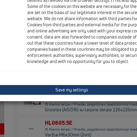
deleted as needed via the browser settings. (This also appl
15 Kiemo tarpai / Priedai, pagalbinės (papildomos) me
Some of the cookies on this website are necessary for the
O -žiedas 180x6mm
are set on the basis of our legitimate interest in the secur
website. We do not share information with third parties fo
HL0605.1E
Cookies from third parties and external media for the purpo
15 Kiemo tarpai / Priedai, pagalbinės (papildomos) me
and online advertising are only used with your express c
Grotelės plastikinės 226x226mm
consent, data are also forwarded to companies outside of
out that these countries have a lower level of data prote
HL0605.2E
companies based in these countries may be obligated to p
15 Kiemo tarpai / Priedai, pagalbinės (papildomos) me
enforcement authorities, supervisory authorities, or secur
Įdėklas vandens sifonui
knowledge and with no opportunity for you to object.
HL0605.3E
15 Kiemo tarpai / Priedai, pagalbinės (papildomos) me
Grotelės n.pl. su tarpine detale 226x226mm
Save my settings
HL0605.4E
15 Kiemo tarpai / Priedai, pagalbinės (papildomos) me
Grotelės (AISI316) su tarpine detale 226x226mm
HL0605.5E
15 Kiemo tarpai / Priedai, pagalbinės (papildomos) me
Varžtai M6x30mm (2vnt)