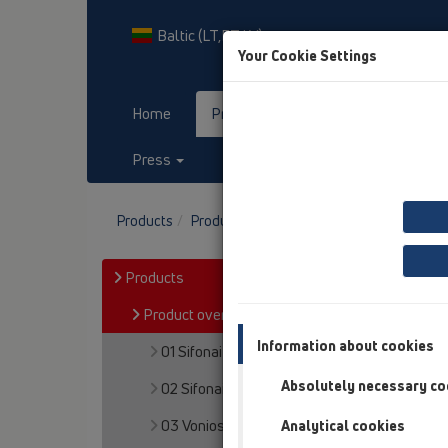
Baltic (LT,ET,LV)
Your Cookie Settings
Home
Products
Downloads
Press
Contact & Newsletter
Products
Product overview
15 Kiemo tarpai
Products
Product overview
Information about cookies
01 Sifonai plautuvėms
Absolutely necessary co
02 Sifonai praustuvams
03 Vonios
Analytical cookies