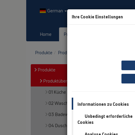
German
Ihre Cookie Einstellungen
Home
Produkte
Downloads
Produkte
Produktübersicht
15 Großabläufe
Produkte
Produktübersicht
01 Küche
02 Waschtisch
Informationen zu Cookies
03 Badewannen
Unbedingt erforderliche
Cookies
04 Duschtassen
Analyse Cookies