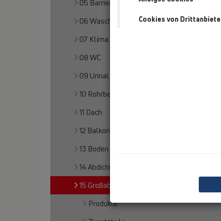
05 Barrierefreie Duschen
Cookies von Drittanbiete
06 Waschgeräte
07 Klima und Lüftung
08 WC
09 Urinal
10 Rohrbelüfter
11 Dach
12 Balkon und Terrasse
13 Boden
14 Abdichtgarnituren/Aufstockelemente
15 Großabläufe
Produkte