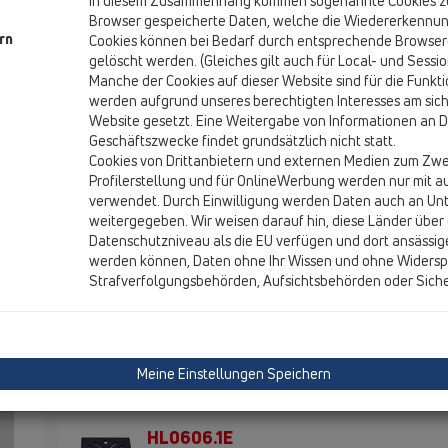
In diesem Zusammenhang kommen sogenannte Cookies zum
Browser gespeicherte Daten, welche die Wiedererkennun
HL0605.1E
rn
Cookies können bei Bedarf durch entsprechende Browser
15 Großabläufe / Zusatzteile / Ersatzteile / HL0605.1E
gelöscht werden. (Gleiches gilt auch für Local- und Sessi
Kunststoff-Einlaufrost 226x226mm
Manche der Cookies auf dieser Website sind für die Funk
werden aufgrund unseres berechtigten Interesses am sich
HL0605.2E
Website gesetzt. Eine Weitergabe von Informationen an Dr
15 Großabläufe / Zusatzteile / Ersatzteile / HL0605.2E
Geschäftszwecke findet grundsätzlich nicht statt.
Wassergeruchsverschlusseinsatz komplett
Cookies von Drittanbietern und externen Medien zum Zwe
Profilerstellung und für OnlineWerbung werden nur mit a
HL0605.3E
verwendet. Durch Einwilligung werden Daten auch an U
15 Großabläufe / Zusatzteile / Ersatzteile / HL0605.3E
weitergegeben. Wir weisen darauf hin, diese Länder über 
Einlaufrost Edelstahl 226x226mm inkl. Zwische
Datenschutzniveau als die EU verfügen und dort ansässig
werden können, Daten ohne Ihr Wissen und ohne Widersp
HL0605.4E
Strafverfolgungsbehörden, Aufsichtsbehörden oder Sich
15 Großabläufe / Zusatzteile / Ersatzteile / HL0605.4E
Einlaufrost Edelstahl 226x226mm inkl. Zwische
HL0605.5E
Meine Einstellungen Speichern
15 Großabläufe / Zusatzteile / Ersatzteile / HL0605.5E
Liko-Schrauben M6x30mm (2 Stk.)
HL0606.1E