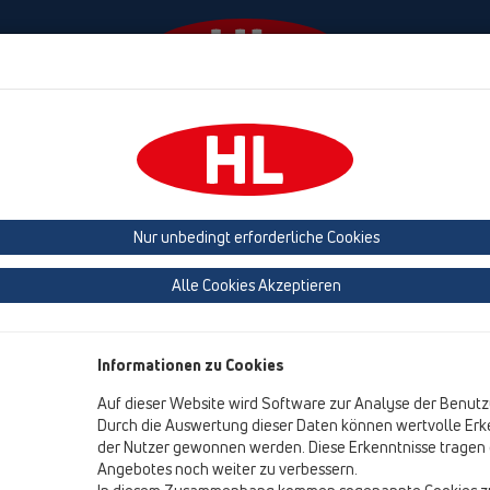
Termine
Unternehmen
HL Haus
Presse
Nur unbedingt erforderliche Cookies
Produktübersicht
Alle Cookies Akzeptieren
15 Großabläufe
Produkte
Informationen zu Cookies
Zusatzteile
Auf dieser Website wird Software zur Analyse der Benutz
Durch die Auswertung dieser Daten können wertvolle Erke
HL01056D
der Nutzer gewonnen werden. Diese Erkenntnisse tragen d
15 Großabläufe / Zusatzteile / Ersatzteile / HL01056D
Angebotes noch weiter zu verbessern.
O-Ring 180x6mm