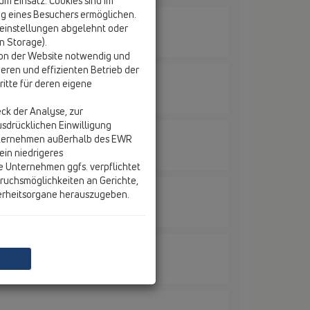
 Einsatz. Cookies sind im
g eines Besuchers ermöglichen.
einstellungen abgelehnt oder
on Storage).
tion der Website notwendig und
eren und effizienten Betrieb der
itte für deren eigene
ck der Analyse, zur
usdrücklichen Einwilligung
nternehmen außerhalb des EWR
ein niedrigeres
nplatte
e Unternehmen ggfs. verpflichtet
ruchsmöglichkeiten an Gerichte,
erheitsorgane herauszugeben.
nplatte