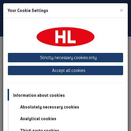
Toggle
×
Your Cookie Settings
Search
Czech
Toggle
Navigat
Produkty
přehled produktů
14 Izolační soupravy/Nástavce
Strictly necessary cookies only
přehled produktů
Accept all cookies
14 Izolační soupravy/Nástavce
Výrobky
Information about cookies
Příslušenství
Absolutely necessary cookies
HL01023D
Analytical cookies
14 Izolační soupravy/Nástavce / Příslušenství /
Náhradní díly / HL01023D
Third-party cookies