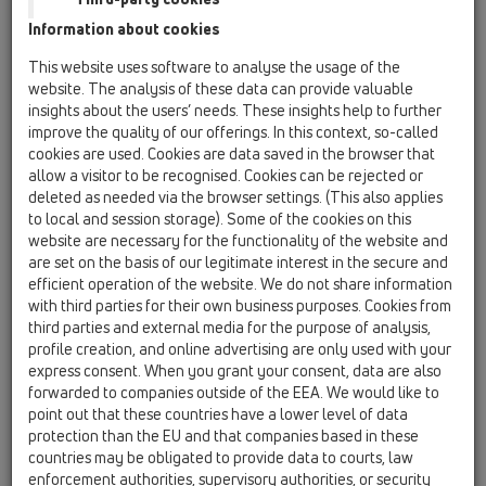
Břitový kroužek 180x6mm
Information about cookies
HL01058D
This website uses software to analyse the usage of the
14 Izolační soupravy/Nástavce / Příslušenství /
website. The analysis of these data can provide valuable
Náhradní díly / HL01058D
insights about the users’ needs. These insights help to further
Těsnící kroužek pro nerezovou přírubu
improve the quality of our offerings. In this context, so-called
220x155mm
cookies are used. Cookies are data saved in the browser that
allow a visitor to be recognised. Cookies can be rejected or
HL01059D
deleted as needed via the browser settings. (This also applies
14 Izolační soupravy/Nástavce / Příslušenství /
to local and session storage). Some of the cookies on this
Náhradní díly / HL01059D
website are necessary for the functionality of the website and
Těsnící manžeta mezi nástavec a těleso vpusti
are set on the basis of our legitimate interest in the secure and
172x145mm
efficient operation of the website. We do not share information
with third parties for their own business purposes. Cookies from
HL01092D
third parties and external media for the purpose of analysis,
14 Izolační soupravy/Nástavce / Příslušenství /
profile creation, and online advertising are only used with your
Náhradní díly / HL01092D
express consent. When you grant your consent, data are also
Břitové těsnění 202x218x6
forwarded to companies outside of the EEA. We would like to
point out that these countries have a lower level of data
HL01099D
protection than the EU and that companies based in these
14 Izolační soupravy/Nástavce / Příslušenství /
countries may be obligated to provide data to courts, law
Náhradní díly / HL01099D
enforcement authorities, supervisory authorities, or security
Vícebřitové pryžové těsnění k HL83.P, HL83.PP