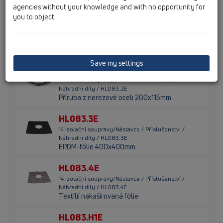
agencies without your knowledge and with no opportunity for
you to object.
HL083.1E
14 Izolační soupravy/Nástavce / Příslušenství /
Náhradní díly / HL083.1E
Šrouby 6,3x16mm (6 Ks)
Save my settings
HL083.2E
14 Izolační soupravy/Nástavce / Příslušenství /
Náhradní díly / HL083.2E
Příruba z nerezové oceli 200x115mm
HL083.3E
14 Izolační soupravy/Nástavce / Příslušenství /
Náhradní díly / HL083.3E
EPDM-fólie 400x400mm
HL083.4E
14 Izolační soupravy/Nástavce / Příslušenství /
Náhradní díly / HL083.4E
Textílií nakašírovaná fólie.
HL083.H1E