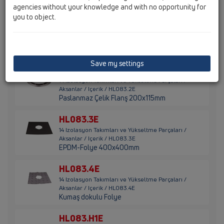
agencies without your knowledge and with no opportunity for
you to object.
HL083.1E
14 Izolasyon Takımları ve Yükseltme Parçaları /
Aksanlar / Içerik / HL083.1E
Vida 6,3x16mm (6 Adet)
Save my settings
HL083.2E
14 Izolasyon Takımları ve Yükseltme Parçaları /
Aksanlar / Içerik / HL083.2E
Paslanmaz Çelik Flanş 200x115mm
HL083.3E
14 Izolasyon Takımları ve Yükseltme Parçaları /
Aksanlar / Içerik / HL083.3E
EPDM-Folye 400x400mm
HL083.4E
14 Izolasyon Takımları ve Yükseltme Parçaları /
Aksanlar / Içerik / HL083.4E
Kumaş dokulu Folye
HL083.H1E