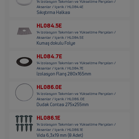
14 Izolasyon Takımları ve Yükseltme Parçaları /
Aksanlar / Içerik / HL084.4E
Sıkıştırma Halkası
HL084.5E
14 Izolasyon Takımları ve Yükseltme Parçaları /
Aksanlar / Içerik / HL084.5E
Kumaş dokulu Folye
HL084.7E
14 Izolasyon Takımları ve Yükseltme Parçaları /
Aksanlar / Içerik / HL084.7E
İzolasyon Flanş 280x165mm
HL086.0E
14 Izolasyon Takımları ve Yükseltme Parçaları /
Aksanlar / Içerik / HL086.0E
Dudak Contası 275x255mm
HL086.1E
14 Izolasyon Takımları ve Yükseltme Parçaları /
Aksanlar / Içerik / HL086.1E
Vida 6,3x19 mm (8 Adet)