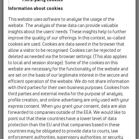
Dudak Conta 180x6mm
Information about cookies
HL01058D
This website uses software to analyse the usage of the
14 Izolasyon Takımları ve Yükseltme Parçaları /
website. The analysis of these data can provide valuable
Aksanlar / Içerik / HL01058D
insights about the users’ needs. These insights help to further
Taşma Önleyici Conta, Paslanmaz Çelik Flanş
improve the quality of our offerings. In this context, so-called
için 220x155mm
cookies are used. Cookies are data saved in the browser that
allow a visitor to be recognised. Cookies can be rejected or
HL01059D
deleted as needed via the browser settings. (This also applies
14 Izolasyon Takımları ve Yükseltme Parçaları /
to local and session storage). Some of the cookies on this
Aksanlar / Içerik / HL01059D
website are necessary for the functionality of the website and
Taşma Önleyici Conta 172x145mm
are set on the basis of our legitimate interest in the secure and
efficient operation of the website. We do not share information
HL01092D
with third parties for their own business purposes. Cookies from
14 Izolasyon Takımları ve Yükseltme Parçaları /
third parties and external media for the purpose of analysis,
Aksanlar / Içerik / HL01092D
profile creation, and online advertising are only used with your
Dudak Conta 202x218x6
express consent. When you grant your consent, data are also
forwarded to companies outside of the EEA. We would like to
HL01099D
point out that these countries have a lower level of data
14 Izolasyon Takımları ve Yükseltme Parçaları /
protection than the EU and that companies based in these
Aksanlar / Içerik / HL01099D
countries may be obligated to provide data to courts, law
HL83.P ve HL83.PP flanşına uygun dudak
enforcement authorities, supervisory authorities, or security
contası