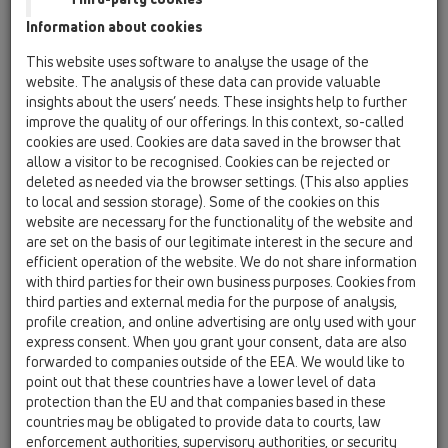
Uszczelka wargowa 180x6mm
Information about cookies
HL01058D
This website uses software to analyse the usage of the
14 Zestawy izolacyjne/Nadstawki / Akcesoria / Części
website. The analysis of these data can provide valuable
zamienne / HL01058D
insights about the users’ needs. These insights help to further
Uszczelka 220x155mm
improve the quality of our offerings. In this context, so-called
cookies are used. Cookies are data saved in the browser that
HL01059D
allow a visitor to be recognised. Cookies can be rejected or
14 Zestawy izolacyjne/Nadstawki / Akcesoria / Części
deleted as needed via the browser settings. (This also applies
zamienne / HL01059D
to local and session storage). Some of the cookies on this
Uszczelka 172x145mm
website are necessary for the functionality of the website and
are set on the basis of our legitimate interest in the secure and
HL01092D
efficient operation of the website. We do not share information
14 Zestawy izolacyjne/Nadstawki / Akcesoria / Części
with third parties for their own business purposes. Cookies from
zamienne / HL01092D
third parties and external media for the purpose of analysis,
Uszczelka 202x218x6
profile creation, and online advertising are only used with your
express consent. When you grant your consent, data are also
HL01099D
forwarded to companies outside of the EEA. We would like to
14 Zestawy izolacyjne/Nadstawki / Akcesoria / Części
point out that these countries have a lower level of data
zamienne / HL01099D
protection than the EU and that companies based in these
Gumowa złączka do HL83.P, HL83.PP
countries may be obligated to provide data to courts, law
enforcement authorities, supervisory authorities, or security