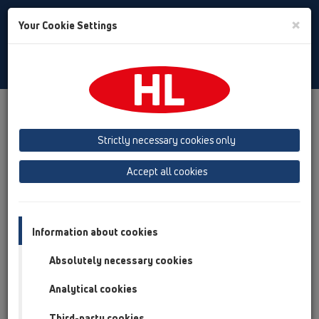
Toggle
×
Your Cookie Settings
Search
Polski
Toggle
Navigat
Produkty
Przegląd produktów
14 Zestawy izolacyjne/Nadstawki
Strictly necessary cookies only
Przegląd produktów
Accept all cookies
14 Zestawy izolacyjne/Nadstawki
Produkty
Information about cookies
Akcesoria
Absolutely necessary cookies
HL01023D
Analytical cookies
14 Zestawy izolacyjne/Nadstawki / Akcesoria / Części
zamienne / HL01023D
Third-party cookies