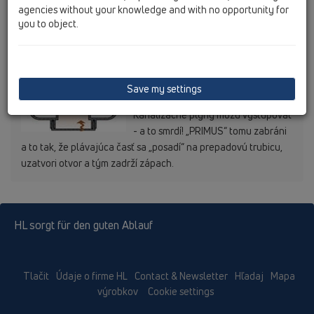
vo všetkých krajinách známy
agencies without your knowledge and with no opportunity for
fenomén. Pokiaľ je ešte dostatok vody v sifóne, kanalizačné
you to object.
plyny zostávajú stále uzavreté...
Keď sa kvapalina, ktorá uzatvárala
prístup kanalizačných plynov vyparí,
potom dochádza u klasických
Save my settings
sistémov ku problému.
Kanalizačné plyny môžu vystupovat
- a to smrdí! „PRIMUS“ tomu zabráni
a to tak, že plávajúca časť sa „posadí“ na prepadovú trubicu,
uzatvori otvor a tým zadrží zápach.
HL sorgt für den guten Ablauf
Tlačit
Údaje o firme HL
Contact & Newsletter
Hľadaj
Mapa
výrobkov
Cookie settings