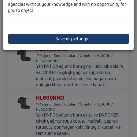
agencies without your knowledge and with no opportunity for
HL660/2-80
you to object.
17 Yağmur Suyu Kutuları / Ürünler / HL600N /
HL660/2-80
Minimax-Yağmur Suyu Kutusu DN110/125
Yaprak Tutuculu, d 80 mm Merkez Halkalı ve
Donmayan Koku Önleyicili
Save my settings
HL600NGHO
17 Yağmur Suyu Kutuları / Ürünler / HL600N /
HL600NGHO
Yan DN110 bağlantı boru girişli, üstü pik döküm,
ve DN110/125 çıkışlı yağmur suyu kutusu;
mafsallı, yaprak tutuculu, donmayan koku
önleyici klapeli, ve temizleme kapaklı
HL600NHO
17 Yağmur Suyu Kutuları / Ürünler / HL600N /
HL600NHO
Yan DN110 bağlantı boru girişli ve DN110/125
çıkışlı yağmur suyu kutusu; mafsallı, yaprak
tutuculu, donmayan koku önleyici klapeli, ve
temizleme kapaklı