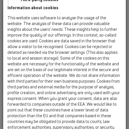
yaprak tutuculu, donmayan koku önleyici
Information about cookies
klapeli, temizleme kapaklı ve boru geçiş
parçalı
This website uses software to analyse the usage of the
website. The analysis of these data can provide valuable
HL600NG
insights about the users’ needs. These insights help to further
17 Yağmur Suyu Kutuları / Ürünler / HL600N /
improve the quality of our offerings. In this context, so-called
HL600NG
cookies are used. Cookies are data saved in the browser that
Yağmur suyu kutusu, üstü pik döküm,
allow a visitor to be recognised. Cookies can be rejected or
DN110/125, mafsallı, yaprak tutuculu,
deleted as needed via the browser settings. (This also applies
donmayan koku önleyici klapeli, temizleme
to local and session storage). Some of the cookies on this
kapaklı ve boru geçiş parçalı
website are necessary for the functionality of the website and
are set on the basis of our legitimate interest in the secure and
HL660E
efficient operation of the website. We do not share information
17 Yağmur Suyu Kutuları / Ürünler / HL600N /
with third parties for their own business purposes. Cookies from
HL660E
third parties and external media for the purpose of analysis,
Dikey DN110/125 çıkışlı yağmur suyu kutusu,
profile creation, and online advertising are only used with your
kesilebilir boru geçiş halkalı
express consent. When you grant your consent, data are also
forwarded to companies outside of the EEA. We would like to
HL660/2
point out that these countries have a lower level of data
17 Yağmur Suyu Kutuları / Ürünler / HL600N /
protection than the EU and that companies based in these
HL660/2
countries may be obligated to provide data to courts, law
Dikey DN110/125 çıkışlı yağmur suyu kutusu
enforcement authorities, supervisory authorities, or security