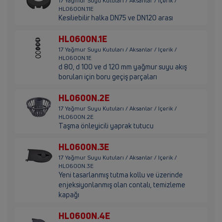
17 Yağmur Suyu Kutuları / Aksanlar / Içerik /
HL0600N.11E
Kesiliebilir halka DN75 ve DN120 arası
HL0600N.1E
17 Yağmur Suyu Kutuları / Aksanlar / Içerik /
HL0600N.1E
d 80, d 100 ve d 120 mm yağmur suyu akış
boruları için boru geçiş parçaları
HL0600N.2E
17 Yağmur Suyu Kutuları / Aksanlar / Içerik /
HL0600N.2E
Taşma önleyicili yaprak tutucu
HL0600N.3E
17 Yağmur Suyu Kutuları / Aksanlar / Içerik /
HL0600N.3E
Yeni tasarlanmış tutma kollu ve üzerinde
enjeksiyonlanmış olan contalı, temizleme
kapağı
HL0600N.4E