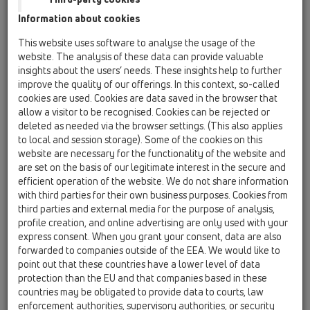
HL01053D
Information about cookies
04 Duş Tekne Sifonları / Aksanlar / Içerik / HL01053D
Süzgeç Contası 78x49mm
This website uses software to analyse the usage of the
website. The analysis of these data can provide valuable
HL01060D
insights about the users’ needs. These insights help to further
04 Duş Tekne Sifonları / Aksanlar / Içerik /
improve the quality of our offerings. In this context, so-called
HL01060D
cookies are used. Cookies are data saved in the browser that
2 O-Yüzük 28x3mm
allow a visitor to be recognised. Cookies can be rejected or
deleted as needed via the browser settings. (This also applies
HL01075D
to local and session storage). Some of the cookies on this
04 Duş Tekne Sifonları / Aksanlar / Içerik / HL01075D
website are necessary for the functionality of the website and
Süzgeç Contası 85x57mm
are set on the basis of our legitimate interest in the secure and
efficient operation of the website. We do not share information
HL01076D
with third parties for their own business purposes. Cookies from
04 Duş Tekne Sifonları / Aksanlar / Içerik / HL01076D
third parties and external media for the purpose of analysis,
Süzgeç Contası 109x88mm
profile creation, and online advertising are only used with your
express consent. When you grant your consent, data are also
HL01100D
forwarded to companies outside of the EEA. We would like to
point out that these countries have a lower level of data
04 Duş Tekne Sifonları / Aksanlar / Içerik / HL01100D
Süzgeç Contası 109x88mm
protection than the EU and that companies based in these
countries may be obligated to provide data to courts, law
HL01104D
enforcement authorities, supervisory authorities, or security