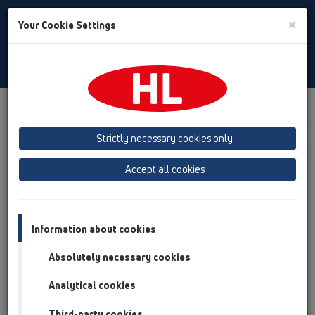
Toggle
×
Your Cookie Settings
Search
Türkiye
Toggle
Navigat
Ürünler
Ürüne Genel Bakış
04 Duş Tekne Sifonları
Strictly necessary cookies only
Ürüne Genel Bakış
Accept all cookies
04 Duş Tekne Sifonları
Ürünler
Aksanlar
Information about cookies
Absolutely necessary cookies
HL01030D
04 Duş Tekne Sifonları / Aksanlar / Içerik / HL01030D
Analytical cookies
Conta 41x35mm
Third-party cookies