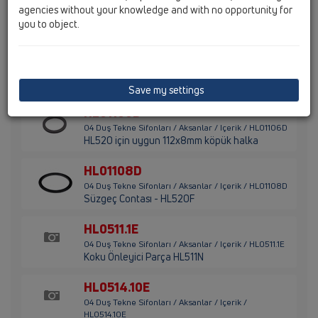
agencies without your knowledge and with no opportunity for
04 Duş Tekne Sifonları / Aksanlar / Içerik / HL01104D
you to object.
HL521 için conta
HL01105D
04 Duş Tekne Sifonları / Aksanlar / Içerik / HL01105D
O-yüzük contası
Save my settings
HL01106D
04 Duş Tekne Sifonları / Aksanlar / Içerik / HL01106D
HL520 için uygun 112x8mm köpük halka
HL01108D
04 Duş Tekne Sifonları / Aksanlar / Içerik / HL01108D
Süzgeç Contası - HL520F
HL0511.1E
04 Duş Tekne Sifonları / Aksanlar / Içerik / HL0511.1E
Koku Önleyici Parça HL511N
HL0514.10E
04 Duş Tekne Sifonları / Aksanlar / Içerik /
HL0514.10E