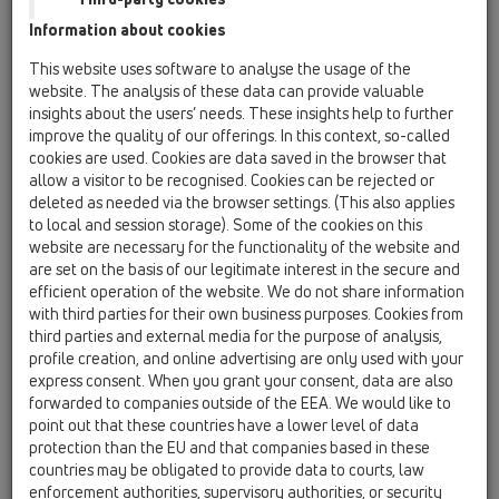
„Primus“ girişte alışılmış koku
Information about cookies
önleyicileri gibi çalışmaktadır – tek
şekilde: azami su miktarını boşaltmak
This website uses software to analyse the usage of the
için gövde yukarı kalkıyor….
website. The analysis of these data can provide valuable
insights about the users’ needs. These insights help to further
improve the quality of our offerings. In this context, so-called
Hiç su akmadığında da işlevi alışılmış
cookies are used. Cookies are data saved in the browser that
koku önleyicileriyle aynıdır. Kanal
allow a visitor to be recognised. Cookies can be rejected or
deleted as needed via the browser settings. (This also applies
gazları su seviyesi sayesinde
to local and session storage). Some of the cookies on this
alıkonulmaktadır…
website are necessary for the functionality of the website and
are set on the basis of our legitimate interest in the secure and
efficient operation of the website. We do not share information
Zamanla su buharlaşmaktadır- bu
with third parties for their own business purposes. Cookies from
bilinen bir olay. Su olduğu müddetçe
third parties and external media for the purpose of analysis,
kanal gazlarının yukarıya gelmesi
profile creation, and online advertising are only used with your
engellenmektedir.
express consent. When you grant your consent, data are also
forwarded to companies outside of the EEA. We would like to
point out that these countries have a lower level of data
protection than the EU and that companies based in these
Su buharlaştığında, alışılmış koku
countries may be obligated to provide data to courts, law
önleyici sistemleri için problem teşkil
enforcement authorities, supervisory authorities, or security