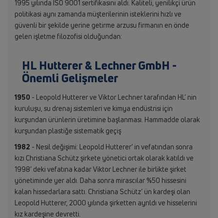
1995 yılında ISO 9001 sertifikasını aldı. Kaliteli, yenilikçi ürün
politikasi aynı zamanda müşterilerinin isteklerini hızlı ve
güvenli bir şekilde yerine getirme arzusu firmanın en önde
gelen işletme filozofisi olduğundan:
HL Hutterer & Lechner GmbH -
Önemli Gelişmeler
1950
- Leopold Hutterer ve Viktor Lechner tarafından HL’ nin
kuruluşu, su drenaj sistemleri ve kimya endüstrisi için
kurşundan ürünlerin üretimine başlanması. Hammadde olarak
kurşundan plastiğe sistematik geçiş
1982
- Nesil değişimi: Leopold Hutterer’ in vefatından sonra
kızı Christiana Schütz şirkete yönetici ortak olarak katıldı ve
1998’ deki vefatına kadar Viktor Lechner ile birlikte şirket
yönetiminde yer aldı. Daha sonra mirascılar %50 hissesini
kalan hissedarlara sattı. Christiana Schütz’ ün kardeşi olan
Leopold Hutterer, 2000 yılında şirketten ayrıldı ve hisselerini
kız kardeşine devretti.