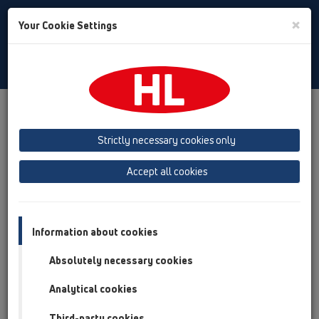
Toggle
×
Your Cookie Settings
Search
Türkiye
Toggle
Navigat
Şirket
HL hakkında
Strictly necessary cookies only
HL - bir başarı hikayesi!
Accept all cookies
Information about cookies
Absolutely necessary cookies
Analytical cookies
Third-party cookies