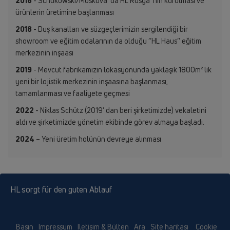
2016
- Schukowski/Moskova’ da HL Rusya’ nın kurulması ve
ürünlerin üretimine başlanması
2018
- Duş kanalları ve süzgeçlerimizin sergilendiği bir
showroom ve eğitim odalarının da olduğu ‘’HL Haus’’ eğitim
merkezinin inşaası
2019
- Mevcut fabrikamızın lokasyonunda yaklaşık 1800m² lik
yeni bir lojistik merkezinin inşaasına başlanması,
tamamlanması ve faaliyete geçmesi
2022
- Niklas Schütz (2019’ dan beri şirketimizde) vekaletini
aldı ve şirketimizde yönetim ekibinde görev almaya başladı.
2024
– Yeni üretim holünün devreye alınması
HL sorgt für den guten Ablauf
Basın
Impressum
Iletişim & Bülten
Ara
Site haritası
Cookie