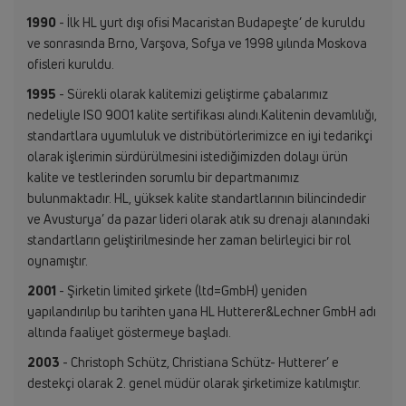
1990
- İlk HL yurt dışı ofisi Macaristan Budapeşte’ de kuruldu
ve sonrasında Brno, Varşova, Sofya ve 1998 yılında Moskova
ofisleri kuruldu.
1995
- Sürekli olarak kalitemizi geliştirme çabalarımız
nedeliyle ISO 9001 kalite sertifikası alındı.Kalitenin devamlılığı,
standartlara uyumluluk ve distribütörlerimizce en iyi tedarikçi
olarak işlerimin sürdürülmesini istediğimizden dolayı ürün
kalite ve testlerinden sorumlu bir departmanımız
bulunmaktadır. HL, yüksek kalite standartlarının bilincindedir
ve Avusturya’ da pazar lideri olarak atık su drenajı alanındaki
standartların geliştirilmesinde her zaman belirleyici bir rol
oynamıştır.
2001
- Şirketin limited şirkete (ltd=GmbH) yeniden
yapılandırılıp bu tarihten yana HL Hutterer&Lechner GmbH adı
altında faaliyet göstermeye başladı.
2003
- Christoph Schütz, Christiana Schütz- Hutterer’ e
destekçi olarak 2. genel müdür olarak şirketimize katılmıştır.