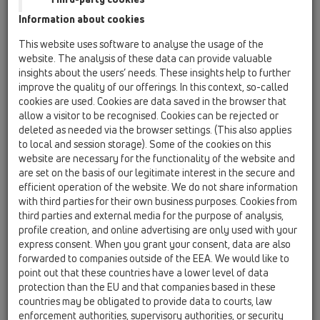
Information about cookies
Avusturyalı aile şirketi
This website uses software to analyse the usage of the
website. The analysis of these data can provide valuable
1950'den beri sorunsuz
insights about the users’ needs. These insights help to further
improve the quality of our offerings. In this context, so-called
drenaj sağlıyor
cookies are used. Cookies are data saved in the browser that
allow a visitor to be recognised. Cookies can be rejected or
deleted as needed via the browser settings. (This also applies
to local and session storage). Some of the cookies on this
Montajcılar, planlamacılar, mimarlar ve
website are necessary for the functionality of the website and
toptancılar için güçlü ortak
are set on the basis of our legitimate interest in the secure and
efficient operation of the website. We do not share information
1950 yılında Leopold Hutterer ve Viktor Lechner kimya
with third parties for their own business purposes. Cookies from
endüstrisi ve su tesisatçılari için hammaddesi kurşundan olan
third parties and external media for the purpose of analysis,
ürünler üretmek üzere bir şirket kurdu. O zamanlardaki şartlar
profile creation, and online advertising are only used with your
şirketin oluşumu için bu sektörlerin gerek teknik gerekse ticari
express consent. When you grant your consent, data are also
anlamdaki çok yönlü isteklerini yerine getirebilecek
forwarded to companies outside of the EEA. We would like to
düzeydeydi.
point out that these countries have a lower level of data
Küçük bir imalethanede üretime başlandı, birkaç yıl sonra
protection than the EU and that companies based in these
countries may be obligated to provide data to courts, law
bugünkü şirket merkezinin bulunduğu fabrika arsası satın
enforcement authorities, supervisory authorities, or security
alındı. Gayret ve özenle yavaş yavaş firma geliştirilmeye