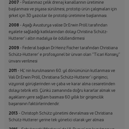
2007
- Paslanmaz çelik drenaj kanallarının üretimine
başlanması ve piyasa sürülmesi, prototip ürün çalışmaları için
şirket için 3D yazıcılar ile prototip üretimine başlanması.
2008
- Aşağı Avusturya valise Dr.Erwin Pröll tarafından
eyalete sağladığı katkılarından dolayı Christina Schütz-
Hutterer’ i altın madalya ile ödüllendirmesi
2009
- Federal başkan Dr.Heinz Fischer tarafından Christiana
Schütz-Hutterer’ e profosyonel bir ünvan olan ‘’Ticari Konsey’’
ünvanı verilmesi
2011
- HL’ nin kurulmasının 60. yıl dönümünün kutlanması ve
Vali Dr.Erwin Pröll, Christiana Schütz-Hutterer’ i girişimci,
vizyonist görüşlerinden ve çaba ve karar alma cesaretinden
dolayı tebrik etti. Çünkü zamanında doğru kararlar almak ve
ayakların yere sağlam basması 60 yıllık bir girişimcilik
başarısının faktörlerindendir.
2013
- Christoph Schütz yönetimi devralması ve Christiana
Schütz-Hutterer yerine tek yönetici olarak yer alması