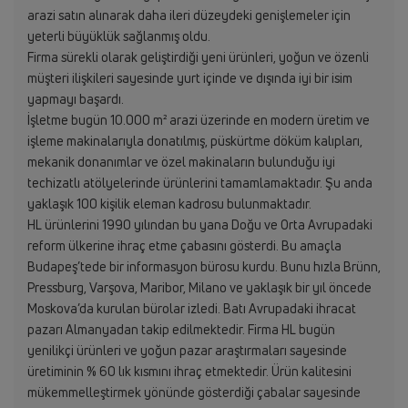
arazi satın alınarak daha ileri düzeydeki genişlemeler için
yeterli büyüklük sağlanmış oldu.
Firma sürekli olarak geliştirdiği yeni ürünleri, yoğun ve özenli
müşteri ilişkileri sayesinde yurt içinde ve dışında iyi bir isim
yapmayı başardı.
İşletme bugün 10.000 m² arazi üzerinde en modern üretim ve
işleme makinalarıyla donatılmış, püskürtme döküm kalıpları,
mekanik donanımlar ve özel makinaların bulunduğu iyi
techizatlı atölyelerinde ürünlerini tamamlamaktadır. Şu anda
yaklaşık 100 kişilik eleman kadrosu bulunmaktadır.
HL ürünlerini 1990 yılından bu yana Doğu ve Orta Avrupadaki
reform ülkerine ihraç etme çabasını gösterdi. Bu amaçla
Budapeş’tede bir informasyon bürosu kurdu. Bunu hızla Brünn,
Pressburg, Varşova, Maribor, Milano ve yaklaşık bir yıl öncede
Moskova’da kurulan bürolar izledi. Batı Avrupadaki ihracat
pazarı Almanyadan takip edilmektedir. Firma HL bugün
yenilikçi ürünleri ve yoğun pazar araştırmaları sayesinde
üretiminin % 60 lık kısmını ihraç etmektedir. Ürün kalitesini
mükemmelleştirmek yönünde gösterdiği çabalar sayesinde