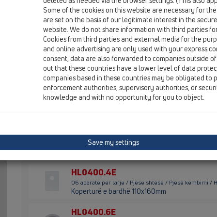
deleted as needed via the browser settings. (This also appl
Some of the cookies on this website are necessary for the
HL01050D
are set on the basis of our legitimate interest in the secur
06 aparate për larje / Pjesë shtesë / Pjesë këmbimi /
website. We do not share information with third parties fo
gominë 18x2,5mm
Cookies from third parties and external media for the purpo
and online advertising are only used with your express c
HL01111D
consent, data are also forwarded to companies outside of
06 aparate për larje / Pjesë shtesë / Pjesë këmbimi / 
out that these countries have a lower level of data prote
Rondele bashkuesi
companies based in these countries may be obligated to p
enforcement authorities, supervisory authorities, or secur
HL02.3E
knowledge and with no opportunity for you to object.
06 aparate për larje / Pjesë shtesë / Pjesë këmbimi / 
Siguresë moskthimi komplet
HL0400.11E
Save my settings
06 aparate për larje / Pjesë shtesë / Pjesë këmbimi / 
Tapë
HL0400.4E
06 aparate për larje / Pjesë shtesë / Pjesë këmbimi /
Koperturë e bardhë 110x160mm
HL0400.6E