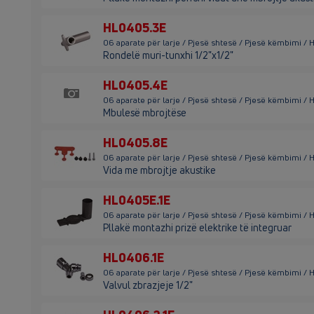
HL0405.3E
06 aparate për larje / Pjesë shtesë / Pjesë këmbimi /
Rondelë muri-tunxhi 1/2"x1/2"
HL0405.4E
06 aparate për larje / Pjesë shtesë / Pjesë këmbimi /
Mbulesë mbrojtëse
HL0405.8E
06 aparate për larje / Pjesë shtesë / Pjesë këmbimi /
Vida me mbrojtje akustike
HL0405E.1E
06 aparate për larje / Pjesë shtesë / Pjesë këmbimi /
Pllakë montazhi prizë elektrike të integruar
HL0406.1E
06 aparate për larje / Pjesë shtesë / Pjesë këmbimi / 
Valvul zbrazjeje 1/2"