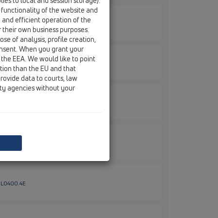
ies to local and session storage).
 functionality of the website and
e and efficient operation of the
 HL01050D
r their own business purposes.
se of analysis, profile creation,
onsent. When you grant your
 the EEA. We would like to point
HL01111D
ction than the EU and that
rovide data to courts, law
ity agencies without your
HL02.3E
HL0400.11E
 HL0400.4E