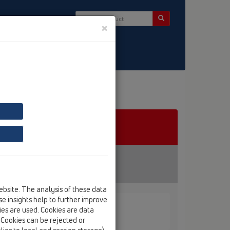
×
ntact & Newsletter
ebsite. The analysis of these data
e insights help to further improve
kies are used. Cookies are data
 HL01000D
. Cookies can be rejected or