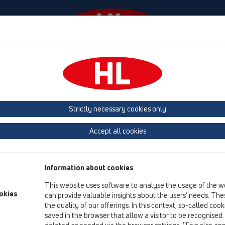
Ngjarjet
Company
HL-House
Shtypni
Co
 larje
Strictly necessary cookies only
Përmbledhja e artikullit
Accept all cookies
06 aparate për larje
Produkte
Information about cookies
Pjesë shtesë
This website uses software to analyse the usage of the w
okies
can provide valuable insights about the users’ needs. Thes
HL01000D
the quality of our offerings. In this context, so-called coo
06 aparate për larje / Pjesë shtesë / Pjesë këmbimi /
saved in the browser that allow a visitor to be recognised
Guarnacion i sheshtë 1"