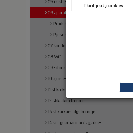
05 dushe pa barriera
Third-party cookies
06 aparate për larje
Produkte
Pjesë shtesë
07 kondicioner dhe ajrim
08 WC
09 sifon urinali
10 ajrosës tubi
11 shkarkues tavani
12 shkarkim tarrace
13 shkarkues dyshemeje
14 set guarnacioni / zgjatues