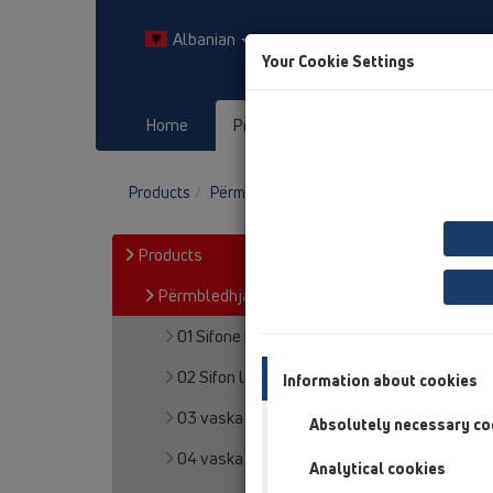
Albanian
Your Cookie Settings
Home
Products
Downloads
Products
Përmbledhja e artikullit
06 aparate për
Products
Përmbledhja e artikullit
01 Sifone kuzhine
02 Sifon lavapjate
Information about cookies
03 vaska
Absolutely necessary co
04 vaska dushi
Analytical cookies