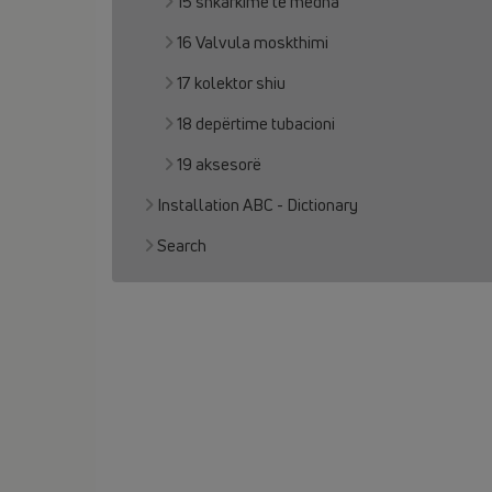
15 shkarkime të mëdha
16 Valvula moskthimi
17 kolektor shiu
18 depërtime tubacioni
19 aksesorë
Installation ABC - Dictionary
Search