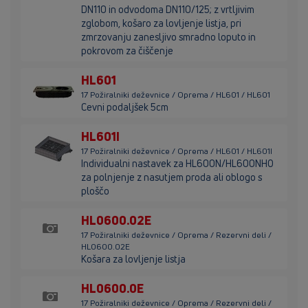
DN110 in odvodoma DN110/125; z vrtljivim
zglobom, košaro za lovljenje listja, pri
zmrzovanju zanesljivo smradno loputo in
pokrovom za čiščenje
HL601
17 Požiralniki deževnice / Oprema / HL601 / HL601
Cevni podaljšek 5cm
HL601I
17 Požiralniki deževnice / Oprema / HL601 / HL601I
Individualni nastavek za HL600N/HL600NHO
za polnjenje z nasutjem proda ali oblogo s
ploščo
HL0600.02E
17 Požiralniki deževnice / Oprema / Rezervni deli /
HL0600.02E
Košara za lovljenje listja
HL0600.0E
17 Požiralniki deževnice / Oprema / Rezervni deli /