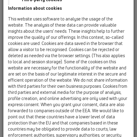
zmrzovanju zanesljivo smradno loputo,
Information about cookies
pokrovom za čiščenje ter prehodnimi spojnimi
deli na meteorne vertikale
This website uses software to analyse the usage of the
website. The analysis of these data can provide valuable
HL600NG
insights about the users’ needs. These insights help to further
17 Požiralniki deževnice / Izdelki / HL600N /
improve the quality of our offerings. In this context, so-called
HL600NG
cookies are used. Cookies are data saved in the browser that
Požiralnik deževnice DN110/125; Vidni del iz
allow a visitor to be recognised. Cookies can be rejected or
litine, z vrtilnim zglobom, košaro za lovljenje
deleted as needed via the browser settings. (This also applies
listja, pri zmrzovanju zanesljivo loputo, čistilni
to local and session storage). Some of the cookies on this
pokrov in prelivni nastavek
website are necessary for the functionality of the website and
are set on the basis of our legitimate interest in the secure and
HL660E
efficient operation of the website. We do not share information
17 Požiralniki deževnice / Izdelki / HL600N / HL660E
with third parties for their own business purposes. Cookies from
Vertikalni požiralnik deževnice DN110/125 z
third parties and external media for the purpose of analysis,
izrezljivimi prilagodnimi obroči
profile creation, and online advertising are only used with your
express consent. When you grant your consent, data are also
HL660/2
forwarded to companies outside of the EEA. We would like to
17 Požiralniki deževnice / Izdelki / HL600N /
point out that these countries have a lower level of data
HL660/2
protection than the EU and that companies based in these
Požiralnik deževnice DN110/125 s košaro za
countries may be obligated to provide data to courts, law
lovljenje listja, prilagojenimi obroči d75-
enforcement authorities, supervisory authorities, or security