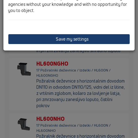
110mm in pri zmrzovanju zanesljivo smradno
agencies without your knowledge and with no opportunity for
loputo
you to object.
HL660/2-80
17 Požiralniki deževnice / Izdelki / HL600N /
HL660/2-80
Požiralnik deževnice DN110/125 s košaro za
Save my settings
lovljenje listja, prilagojenim obročem d80mm
in pri zmrzovanju zanesljivo smradno loputo
HL600NGHO
17 Požiralniki deževnice / Izdelki / HL600N /
HL600NGHO
Požiralnik deževnice s horizontalnim dovodom
DN110 in odvodom DN110/125, vidni del iz litine,
z vrtilnim zglobom, košaro za lovljenje listja,
pri zmrzovanju zanesljivo loputo, čistilni
pokrov
HL600NHO
17 Požiralniki deževnice / Izdelki / HL600N /
HL600NHO
Požiralnik deževnice s horizontalnim dovodom