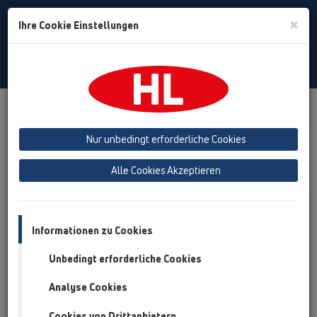
Toggle
×
Ihre Cookie Einstellungen
Search
German
Toggle
Navigat
Produkte
Produktübersicht
17 Regensinkkasten
Nur unbedingt erforderliche Cookies
Produktübersicht
Alle Cookies Akzeptieren
17 Regensinkkasten
Produkte
Zusatzteile
Informationen zu Cookies
Unbedingt erforderliche Cookies
HL600N
17 Regensinkkasten / Produkte / HL600N / HL600N
Analyse Cookies
Regensinkkasten DN110/125 mit Drehgelenk,
Laubfangkorb, Geruchsklappe,
Cookies von Drittanbietern