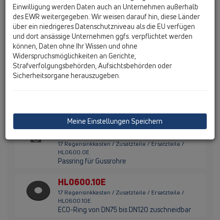
Abgang DN110/125 mit Drehgelenk,
Einwilligung werden Daten auch an Unternehmen außerhalb
Laubfangkorb, mechanischer Geruchsklappe
des EWR weitergegeben. Wir weisen darauf hin, diese Länder
und Reinigungsdeckel
über ein niedrigeres Datenschutzniveau als die EU verfügen
und dort ansässige Unternehmen ggfs. verpflichtet werden
HL601
können, Daten ohne Ihr Wissen und ohne
17 Regensinkkasten / Zusatzteile / HL601 / HL601
Widerspruchsmöglichkeiten an Gerichte,
Aufstockelement 50mm - ablängbar
Strafverfolgungsbehörden, Aufsichtsbehörden oder
Sicherheitsorgane herauszugeben.
HL601I
17 Regensinkkasten / Zusatzteile / HL601 / HL601I
Aufsatz für die bündige Verlegung von einem
Kies- oder Plattenbelag auf Regensinkkästen
Meine Einstellungen Speichern
HL0600.0E
17 Regensinkkasten / Zusatzteile / Ersatzteile /
HL0600.0E
Passring für Gussrohre
HL0600.10E
17 Regensinkkasten / Zusatzteile / Ersatzteile /
HL0600.10E
ECO-Ring von DN75 bis DN120 zuschneidbar