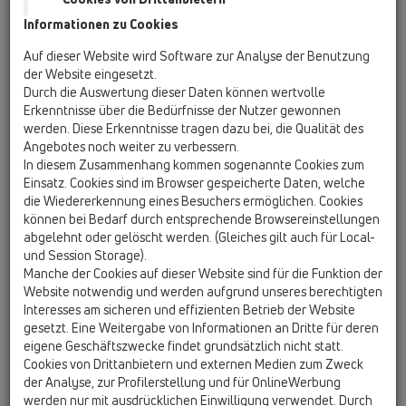
Reinigungsdeckel und Überschubstücken
Informationen zu Cookies
HL600NG
Auf dieser Website wird Software zur Analyse der Benutzung
17 Regensinkkasten / Produkte / HL600N / HL600NG
der Website eingesetzt.
Regensinkkasten DN110/125 mit Sichtteilen
Durch die Auswertung dieser Daten können wertvolle
aus Guss, Drehgelenk, Laubfangkorb,
Erkenntnisse über die Bedürfnisse der Nutzer gewonnen
Geruchsklappe, Reinigungsdeckel und
werden. Diese Erkenntnisse tragen dazu bei, die Qualität des
zuschneidbarem Passring d 75-120mm
Angebotes noch weiter zu verbessern.
In diesem Zusammenhang kommen sogenannte Cookies zum
HL600NGHO
Einsatz. Cookies sind im Browser gespeicherte Daten, welche
17 Regensinkkasten / Produkte / HL600N /
die Wiedererkennung eines Besuchers ermöglichen. Cookies
HL600NGHO
können bei Bedarf durch entsprechende Browsereinstellungen
Regensinkkasten mit seitlichem Anschluss
abgelehnt oder gelöscht werden. (Gleiches gilt auch für Local-
DN110 für Regenfallleitungen, Abgang
und Session Storage).
DN110/125, Sichtteile Guss, Drehgelenk,
Manche der Cookies auf dieser Website sind für die Funktion der
Laubfangkorb, Geruchsklappe und Deckel
Website notwendig und werden aufgrund unseres berechtigten
Interesses am sicheren und effizienten Betrieb der Website
HL600NHO
gesetzt. Eine Weitergabe von Informationen an Dritte für deren
17 Regensinkkasten / Produkte / HL600N /
eigene Geschäftszwecke findet grundsätzlich nicht statt.
HL600NHO
Cookies von Drittanbietern und externen Medien zum Zweck
Regensinkkasten mit seitlichem Anschluss
der Analyse, zur Profilerstellung und für OnlineWerbung
DN110 für Regenwasserfallleitungen und
werden nur mit ausdrücklichen Einwilligung verwendet. Durch