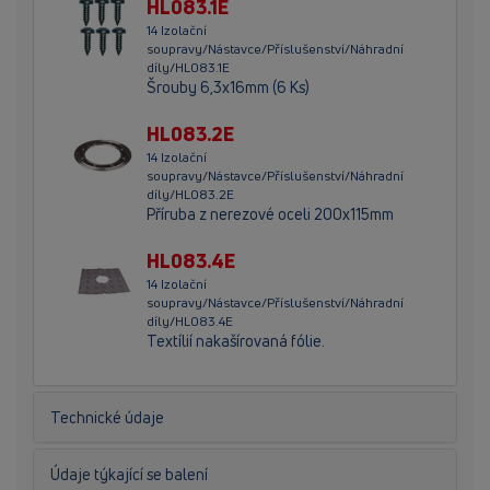
HL083.1E
14 Izolační
soupravy/Nástavce/Příslušenství/Náhradní
díly/HL083.1E
Šrouby 6,3x16mm (6 Ks)
HL083.2E
14 Izolační
soupravy/Nástavce/Příslušenství/Náhradní
díly/HL083.2E
Příruba z nerezové oceli 200x115mm
HL083.4E
14 Izolační
soupravy/Nástavce/Příslušenství/Náhradní
díly/HL083.4E
Textílií nakašírovaná fólie.
Technické údaje
Údaje týkající se balení