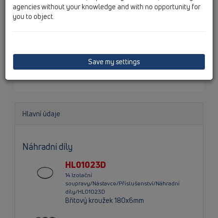
agencies without your knowledge and with no opportunity for
you to object.
Izolační souprava složení: volná příruba z nerezové
oceli, těsnící kroužek, šrouby, s textílií nakašírovanou
fólií. Určena pro napojení na stěrkové-kontaktní
hydroizolace (např. dvou- komponentní epoxidové
Save my settings
stěrky popř. dvou- komponentní flexibilní izolační
stěrky).
Hlavní údaje
Náhradní díly
HL01023D
14 Izolační
soupravy/Nástavce/Příslušenství/Náhradní
díly/HL01023D
Břitový kroužek 180x6mm