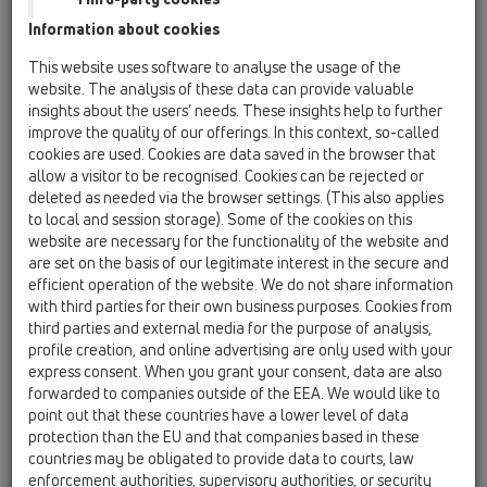
Information about cookies
HL83.M
This website uses software to analyse the usage of the
website. The analysis of these data can provide valuable
insights about the users’ needs. These insights help to further
improve the quality of our offerings. In this context, so-called
Izolační souprava s textílií
cookies are used. Cookies are data saved in the browser that
nakašírovanou fólií
allow a visitor to be recognised. Cookies can be rejected or
(400x400mm)
deleted as needed via the browser settings. (This also applies
to local and session storage). Some of the cookies on this
website are necessary for the functionality of the website and
are set on the basis of our legitimate interest in the secure and
efficient operation of the website. We do not share information
with third parties for their own business purposes. Cookies from
third parties and external media for the purpose of analysis,
profile creation, and online advertising are only used with your
express consent. When you grant your consent, data are also
forwarded to companies outside of the EEA. We would like to
point out that these countries have a lower level of data
protection than the EU and that companies based in these
countries may be obligated to provide data to courts, law
enforcement authorities, supervisory authorities, or security