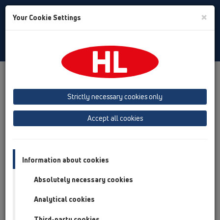
Toggle
×
Your Cookie Settings
Search
Czech
Toggle
Navigat
Produkty
přehled produktů
12 Balkony a terasy
Příslušenství
Izolační soupravy
HL83
HL83.M
Strictly necessary cookies only
přehled produktů
Accept all cookies
12 Balkony a terasy
Příslušenství
Information about cookies
Izolační soupravy
Absolutely necessary cookies
HL83
Analytical cookies
HL83.M
Third-party cookies