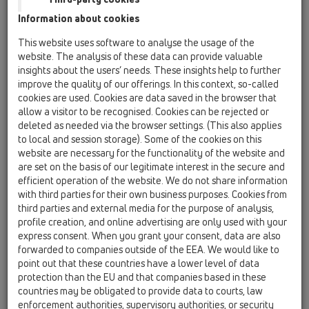
právě tohoto tématu.
Information about cookies
V tomto článku bychom vám rádi představili možnosti, které v
této oblasti nabízejí odtoky HL a poskytli několik pokynů k
This website uses software to analyse the usage of the
instalaci. Počet používaných hydroizolačních materiálů
website. The analysis of these data can provide valuable
insights about the users’ needs. These insights help to further
neustále roste a jejich složení se často značně liší. Přímá
improve the quality of our offerings. In this context, so-called
aplikace na izolační příruby odtoků, které jsou obvykle
cookies are used. Cookies are data saved in the browser that
vyrobeny z PP nebo PE, není možná nebo je možná jen s
allow a visitor to be recognised. Cookies can be rejected or
velkými obtížemi, protože tyto materiály mají velmi špatné
deleted as needed via the browser settings. (This also applies
adhezivní vlastnosti a nespojují se s jinými materiály. Trvale je
to local and session storage). Some of the cookies on this
lze spojit pouze svařováním, tj. působením tepla na podobný
website are necessary for the functionality of the website and
materiál.
are set on the basis of our legitimate interest in the secure and
efficient operation of the website. We do not share information
Jako výrobce vysoce kvalitních podlahových/terasových
with third parties for their own business purposes. Cookies from
odtoků bylo a zůstává pro společnost HL prvořadým cílem
third parties and external media for the purpose of analysis,
zajistit vodotěsný přechod z odtoku na hydroizolační materiál.
profile creation, and online advertising are only used with your
express consent. When you grant your consent, data are also
V praxi to znamená najít materiály (obvykle ve formě fólie,
forwarded to companies outside of the EEA. We would like to
povlakových krytin), které lze pevně spojit s odtokem a které
point out that these countries have a lower level of data
zároveň vytvoří trvalé a vodotěsné spojení s použitým
protection than the EU and that companies based in these
hydroizolačním materiálem.
countries may be obligated to provide data to courts, law
enforcement authorities, supervisory authorities, or security
Vzhledem ke správnému napojení hydroizolace na odtokové