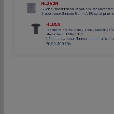
HL340N
13 Grindų trapai/Priedai, pagalbinės (papildomo
Trapo paaukštinimas 80mm/d110 su tarpine , s
HL85N
12 balkonų ir terasų trapai/Priedai, pagalbinė
elementas/HL85N/HL85N
Uždedamas paaukštinimo elementas su fla
70,90, 300,304