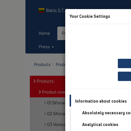
Baltic (LT,ET,LV)
Your Cookie Settings
Home
Products
Downloads
Press
Contact & Newsletter
Products
Product overview
12 balkonų ir terasų 
Products
Product overview
Information about cookies
01 Sifonai plautuvėms
Absolutely necessary co
02 Sifonai praustuvams
03 Vonios
Analytical cookies