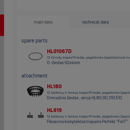
main data
technical data
spare parts
HL01067D
13 Grindų trapai/Priedai, pagalbinės (papildomos)
O -žiedas 92x4mm
attachment
HL180
12 balkonų ir terasų trapai/Priedai, pagalbinės (
Drenažinis žiedas , serija HL80,90,310,510
HL619
12 balkonų ir terasų trapai/Priedai, pagalbinės (p
Fiksacinis komplektas trapams Perfekt "FixIT"