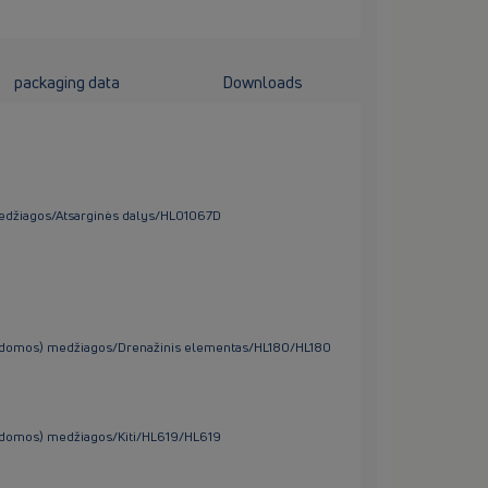
packaging data
Downloads
 medžiagos/Atsarginės dalys/HL01067D
papildomos) medžiagos/Drenažinis elementas/HL180/HL180
apildomos) medžiagos/Kiti/HL619/HL619