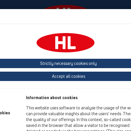
Events
Company
KATALOOG / ET
KATALOGAS 
Strictly necessary cookies only
trapai
Priedai, pagalbinės (papildomos) medžiagos
Uždedamas elem
Accept all cookies
Product overview
12 balkonų ir terasų trapai
Information about cookies
Priedai, pagalbinės (papildomos) medžiagos
This website uses software to analyse the usage of the w
okies
Uždedamas elementas
can provide valuable insights about the users’ needs. Thes
the quality of our offerings. In this context, so-called coo
HL85N
saved in the browser that allow a visitor to be recognised