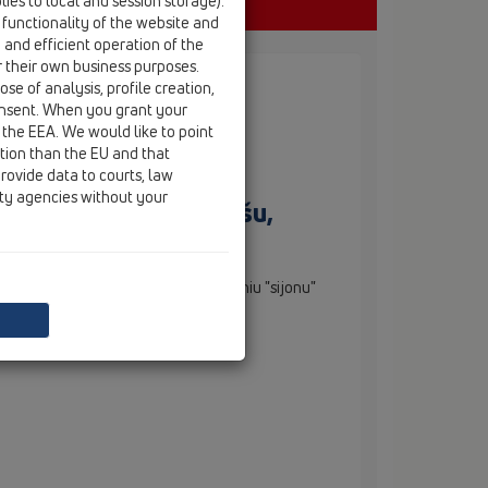
ies to local and session storage).
 functionality of the website and
e and efficient operation of the
r their own business purposes.
se of analysis, profile creation,
onsent. When you grant your
 the EEA. We would like to point
ction than the EU and that
rovide data to courts, law
s su flanšu
ity agencies without your
mbe, bituminiu flanšu,
304
tvamzdis su tarpine ir polimerbituminiu "sijonu"
tis su bituminėmis plėvelėmis)