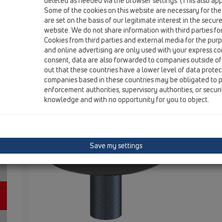
deleted as needed via the browser settings. (This also appl
HL85NH
Some of the cookies on this website are necessary for the
are set on the basis of our legitimate interest in the secur
website. We do not share information with third parties fo
Cookies from third parties and external media for the purpo
HL85NH
and online advertising are only used with your express c
consent, data are also forwarded to companies outside of
out that these countries have a lower level of data prote
companies based in these countries may be obligated to p
Uždedamas paaukštinimo elementa
enforcement authorities, supervisory authorities, or secur
d110mm/H80mm, polimerbetonio ge
knowledge and with no opportunity for you to object.
serija HL310, 510, 80, 70,90, 300,
Pailginimo a
(ideali jung
Save my settings