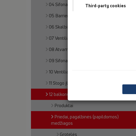
04 Sifonai dušo padėklams
Third-party cookies
05 Barriere-free showers
06 Skalbimo ir indų plovimo mašinos
07 Ventiliacija ir oro kondicionavimas (VOK)
08 Atvamzdžiai klozetams
09 Sifonai pisuarams
10 Ventiliaciniai automatiniai voštuvai
11 Stogo įlajos
12 balkonų ir terasų trapai
Produktai
Priedai, pagalbinės (papildomos)
medžiagos
Grotelės