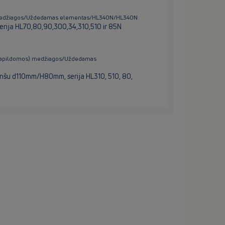
s) medžiagos/Uždedamas elementas/HL340N/HL340N
erija HL70,80,90,300,34,310,510 ir 85N
s (papildomos) medžiagos/Uždedamas
nšu d110mm/H80mm, serija HL310, 510, 80,