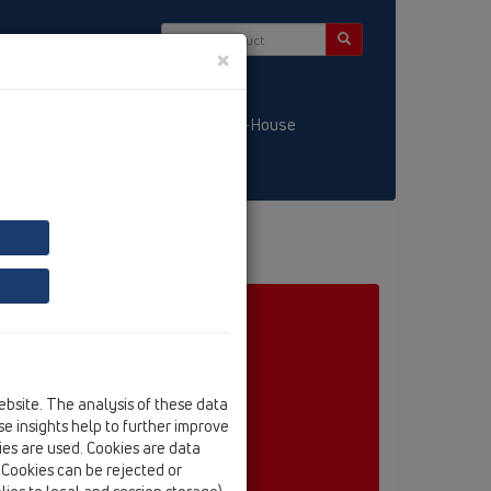
×
/ LT
KATALOGS / LV
HL-House
entas
HL85N
HL85NH
ebsite. The analysis of these data
e insights help to further improve
kies are used. Cookies are data
. Cookies can be rejected or