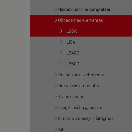
Hidroizoliaciniai komplektai
Uždedamas elementas
HL85N
HL164
HL3400
HL8500
Priešgaisriinis elementas
Drenažinis elementas
Trapo sifonas
Lapų/šiukšlių gaudyklė
Šilumos izoliacija ir šildymas
Kiti