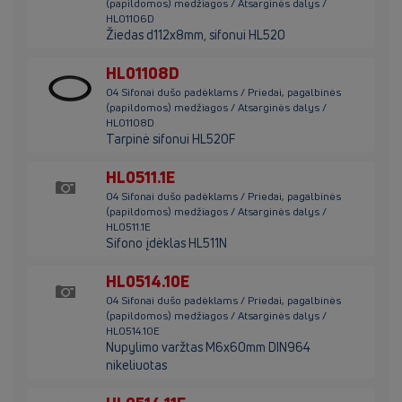
(papildomos) medžiagos / Atsarginės dalys /
HL01106D
Žiedas d112x8mm, sifonui HL520
HL01108D
04 Sifonai dušo padėklams / Priedai, pagalbinės
(papildomos) medžiagos / Atsarginės dalys /
HL01108D
Tarpinė sifonui HL520F
HL0511.1E
04 Sifonai dušo padėklams / Priedai, pagalbinės
(papildomos) medžiagos / Atsarginės dalys /
HL0511.1E
Sifono įdėklas HL511N
HL0514.10E
04 Sifonai dušo padėklams / Priedai, pagalbinės
(papildomos) medžiagos / Atsarginės dalys /
HL0514.10E
Nupylimo varžtas M6x60mm DIN964
nikeliuotas