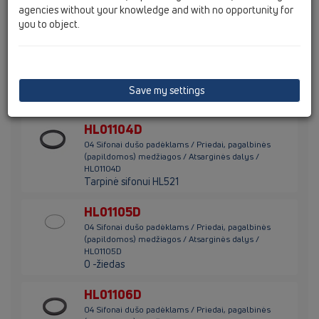
HL01076D
agencies without your knowledge and with no opportunity for
Tarpinė 109x88mm
you to object.
HL01100D
04 Sifonai dušo padėklams / Priedai, pagalbinės
(papildomos) medžiagos / Atsarginės dalys /
HL01100D
Save my settings
Tarpinė 109x88mm
HL01104D
04 Sifonai dušo padėklams / Priedai, pagalbinės
(papildomos) medžiagos / Atsarginės dalys /
HL01104D
Tarpinė sifonui HL521
HL01105D
04 Sifonai dušo padėklams / Priedai, pagalbinės
(papildomos) medžiagos / Atsarginės dalys /
HL01105D
O -žiedas
HL01106D
04 Sifonai dušo padėklams / Priedai, pagalbinės