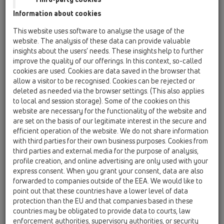
Trapinė įstatoma 41x35mm
Information about cookies
HL01053D
This website uses software to analyse the usage of the
04 Sifonai dušo padėklams / Priedai, pagalbinės
website. The analysis of these data can provide valuable
(papildomos) medžiagos / Atsarginės dalys /
insights about the users’ needs. These insights help to further
HL01053D
improve the quality of our offerings. In this context, so-called
Trapinė 78x90mm
cookies are used. Cookies are data saved in the browser that
allow a visitor to be recognised. Cookies can be rejected or
HL01060D
deleted as needed via the browser settings. (This also applies
04 Sifonai dušo padėklams / Priedai, pagalbinės
to local and session storage). Some of the cookies on this
(papildomos) medžiagos / Atsarginės dalys /
website are necessary for the functionality of the website and
HL01060D
O -žiedai (2) 28x3mm
are set on the basis of our legitimate interest in the secure and
efficient operation of the website. We do not share information
HL01075D
with third parties for their own business purposes. Cookies from
third parties and external media for the purpose of analysis,
04 Sifonai dušo padėklams / Priedai, pagalbinės
(papildomos) medžiagos / Atsarginės dalys /
profile creation, and online advertising are only used with your
HL01075D
express consent. When you grant your consent, data are also
Tarpinė 85x57mm
forwarded to companies outside of the EEA. We would like to
point out that these countries have a lower level of data
HL01076D
protection than the EU and that companies based in these
04 Sifonai dušo padėklams / Priedai, pagalbinės
countries may be obligated to provide data to courts, law
(papildomos) medžiagos / Atsarginės dalys /
enforcement authorities, supervisory authorities, or security