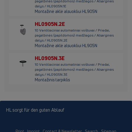
pagalbinės (papildomos) medžiagos / Atsarginės
dalys / HL0905N.1E
Montažinė aklė alsuokliui HL905N
HL0905N.2E
10 Ventiliaciniai automatiniai voštuvai / Priedai,
pagalbinės (papildomos) medžiagos / Atsarginės
dalys / HL0905N.2E
Montažinė aklė alsuokliui HL905N
HL0905N.3E
10 Ventiliaciniai automatiniai voštuvai / Priedai,
pagalbinės (papildomos) medžiagos / Atsarginės
dalys / HL0905N.3E
Montažinis tarpiklis
HL sorgt für den guten Ablauf
Print
Imprint
Contact & Newsletter
Search
Sitemap