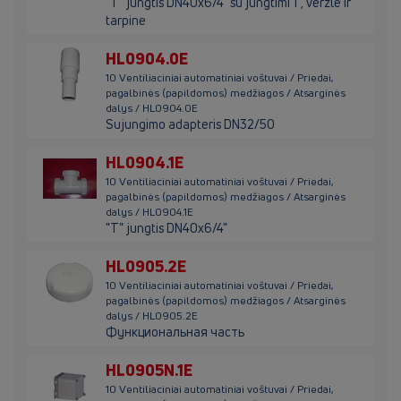
"T" jungtis DN40x6/4" su jungtimi 1", veržle ir
tarpine
HL0904.0E
10 Ventiliaciniai automatiniai voštuvai / Priedai,
pagalbinės (papildomos) medžiagos / Atsarginės
dalys / HL0904.0E
Sujungimo adapteris DN32/50
HL0904.1E
10 Ventiliaciniai automatiniai voštuvai / Priedai,
pagalbinės (papildomos) medžiagos / Atsarginės
dalys / HL0904.1E
"T" jungtis DN40x6/4"
HL0905.2E
10 Ventiliaciniai automatiniai voštuvai / Priedai,
pagalbinės (papildomos) medžiagos / Atsarginės
dalys / HL0905.2E
Функциональная часть
HL0905N.1E
10 Ventiliaciniai automatiniai voštuvai / Priedai,