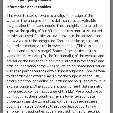
dalys / HL01047D.G
Information about cookies
Atvamzdžio veržlė 6/4" pilka
This website uses software to analyse the usage of the
HL01101D
website. The analysis of these data can provide valuable
10 Ventiliaciniai automatiniai voštuvai / Priedai,
insights about the users’ needs. These insights help to further
pagalbinės (papildomos) medžiagos / Atsarginės
improve the quality of our offerings. In this context, so-called
dalys / HL01101D
cookies are used. Cookies are data saved in the browser that
Mova DN75/110 alsuokliui HL901
allow a visitor to be recognised. Cookies can be rejected or
deleted as needed via the browser settings. (This also applies
HL01109D
to local and session storage). Some of the cookies on this
10 Ventiliaciniai automatiniai voštuvai / Priedai,
website are necessary for the functionality of the website and
pagalbinės (papildomos) medžiagos / Atsarginės
are set on the basis of our legitimate interest in the secure and
dalys / HL01109D
Манжетный уплотнитель
efficient operation of the website. We do not share information
with third parties for their own business purposes. Cookies from
HL0900.1E
third parties and external media for the purpose of analysis,
profile creation, and online advertising are only used with your
10 Ventiliaciniai automatiniai voštuvai / Priedai,
pagalbinės (papildomos) medžiagos / Atsarginės
express consent. When you grant your consent, data are also
dalys / HL0900.1E
forwarded to companies outside of the EEA. We would like to
Perėjimas DN50/75
point out that these countries have a lower level of data
protection than the EU and that companies based in these
HL0900.2E
countries may be obligated to provide data to courts, law
10 Ventiliaciniai automatiniai voštuvai / Priedai,
enforcement authorities, supervisory authorities, or security