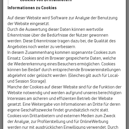
Informationen zu Cookies
HL01053D
04 Duschtassen / Zusatzteile / Ersatzteile /
Auf dieser Website wird Software zur Analyse der Benutzung
HL01053D
der Website eingesetzt.
Ventildichtung 78x49mm
Durch die Auswertung dieser Daten können wertvolle
Erkenntnisse über die Bedürfnisse der Nutzer gewonnen
HL01060D
werden. Diese Erkenntnisse tragen dazu bei, die Qualität des
04 Duschtassen / Zusatzteile / Ersatzteile /
Angebotes noch weiter zu verbessern.
HL01060D
In diesem Zusammenhang kommen sogenannte Cookies zum
2 O-Ringe 28x3mm
Einsatz. Cookies sind im Browser gespeicherte Daten, welche
die Wiedererkennung eines Besuchers ermöglichen. Cookies
HL01075D
können bei Bedarf durch entsprechende Browsereinstellungen
04 Duschtassen / Zusatzteile / Ersatzteile /
abgelehnt oder gelöscht werden. (Gleiches gilt auch für Local-
HL01075D
und Session Storage).
Ventildichtung 85x57mm
Manche der Cookies auf dieser Website sind für die Funktion der
Website notwendig und werden aufgrund unseres berechtigten
HL01076D
Interesses am sicheren und effizienten Betrieb der Website
04 Duschtassen / Zusatzteile / Ersatzteile /
gesetzt. Eine Weitergabe von Informationen an Dritte für deren
HL01076D
eigene Geschäftszwecke findet grundsätzlich nicht statt.
Ventildichtung 109x88mm
Cookies von Drittanbietern und externen Medien zum Zweck
der Analyse, zur Profilerstellung und für OnlineWerbung
HL01100D
werden nur mit ausdrücklichen Einwilligung verwendet. Durch