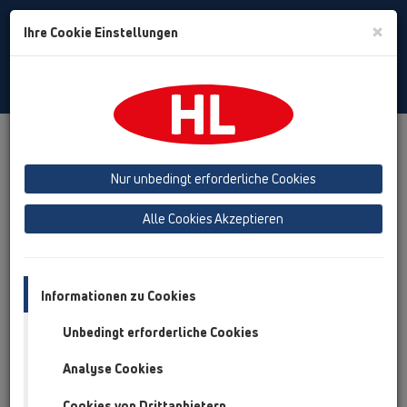
Toggle
×
Ihre Cookie Einstellungen
Search
German
Toggle
Navigat
Produkte
Produktübersicht
04 Duschtassen
Nur unbedingt erforderliche Cookies
Produktübersicht
Alle Cookies Akzeptieren
04 Duschtassen
Produkte
Zusatzteile
Informationen zu Cookies
Unbedingt erforderliche Cookies
HL01030D
04 Duschtassen / Zusatzteile / Ersatzteile /
Analyse Cookies
HL01030D
Dichtung 41x35mm
Cookies von Drittanbietern