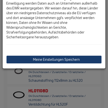
04 Duschtassen / Zusatzteile / Ersatzteile /
Einwilligung werden Daten auch an Unternehmen außerhalb
HL01100D
des EWR weitergegeben. Wir weisen darauf hin, diese Länder
Ventildichtung 109 x 88 mm
über ein niedrigeres Datenschutzniveau als die EU verfügen
und dort ansässige Unternehmen ggfs. verpflichtet werden
HL01104D
können, Daten ohne Ihr Wissen und ohne
04 Duschtassen / Zusatzteile / Ersatzteile /
Widerspruchsmöglichkeiten an Gerichte,
HL01104D
Strafverfolgungsbehörden, Aufsichtsbehörden oder
Ventildichtung für HL521
Sicherheitsorgane herauszugeben.
HL01105D
04 Duschtassen / Zusatzteile / Ersatzteile /
HL01105D
O-Ring zu Geruchsverschlusseinsatz HL521
Meine Einstellungen Speichern
HL01106D
04 Duschtassen / Zusatzteile / Ersatzteile /
HL01106D
Schaumstoffring 112x8mm zu HL520
HL01108D
04 Duschtassen / Zusatzteile / Ersatzteile /
HL01108D
Ventildichtung für HL520F