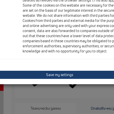
deleted as needed via the browser settings. (This also appl
Some of the cookies on this website are necessary for the
are set on the basis of our legitimate interest in the secur
HL163.1
website. We do not share information with third parties fo
Cookies from third parties and external media for the purpo
and online advertising are only used with your express c
Дренажен пръстен за барбакани
consent, data are also forwarded to companies outside of
out that these countries have a lower level of data prote
companies based in these countries may be obligated to p
enforcement authorities, supervisory authorities, or secur
knowledge and with no opportunity for you to object.
Save my settings
Технически данни
Опаковъчни 