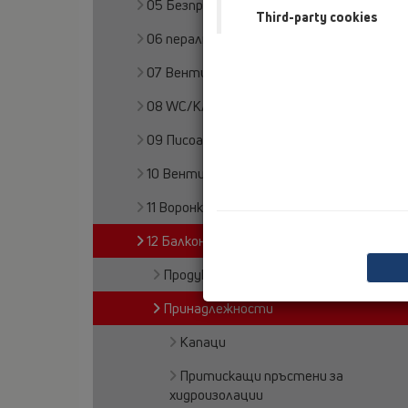
05 Безпрагови душ кабини
Third-party cookies
06 перални или съдомиячни машини
07 Вентилация и климатизация
08 WC/Клозети
09 Писоари
10 Вентилационни клапи
11 Воронки
12 Балкони и тераси
Продукти
Принадлежности
Капаци
Притискащи пръстени за
хидроизолации