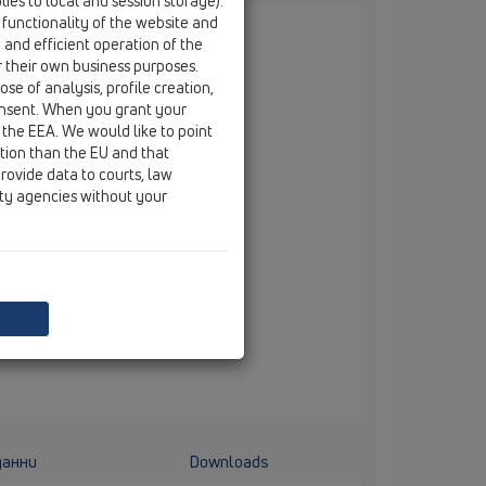
ies to local and session storage).
 functionality of the website and
e and efficient operation of the
r their own business purposes.
se of analysis, profile creation,
onsent. When you grant your
 от серия HL68
 the EEA. We would like to point
ction than the EU and that
rovide data to courts, law
ity agencies without your
данни
Downloads