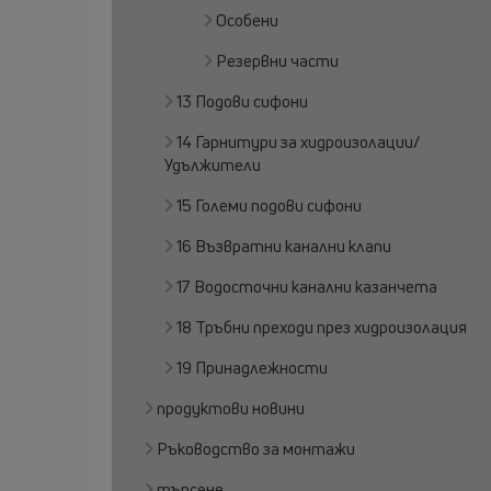
Особени
Резервни части
13 Подови сифони
14 Гарнитури за хидроизолации/
Удължители
15 Големи подови сифони
16 Възвратни канални клапи
17 Водосточни канални казанчета
18 Тръбни преходи през хидроизолация
19 Принадлежности
продуктови новини
Ръководство за монтажи
търсене