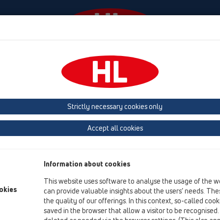
Събития
Фирма
HL-House
Contact & Newsle
и тераси
Принадлежности
Отводнителен елемент
HL163.1
Strictly necessary cookies only
преглед на продукта
Accept all cookies
12 Балкони и тераси
Принадлежности
Information about cookies
Отводнителен елемент
This website uses software to analyse the usage of the w
HL163.1
okies
can provide valuable insights about the users’ needs. Thes
the quality of our offerings. In this context, so-called coo
HL163.1
saved in the browser that allow a visitor to be recognised