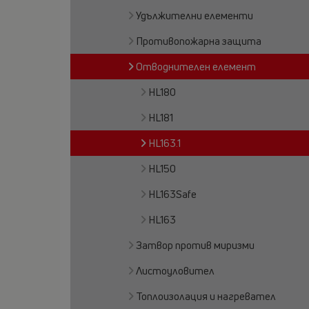
Удължителни елементи
Противопожарна защита
Отводнителен елемент
HL180
HL181
HL163.1
HL150
HL163Safe
HL163
Затвор против миризми
Листоуловител
Топлоизолация и нагревател