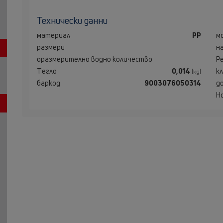
Технически данни
материал
PP
м
размери
н
оразмерително водно количество
Р
Tегло
0,014
к
[kg]
баркод
9003076050314
д
Н