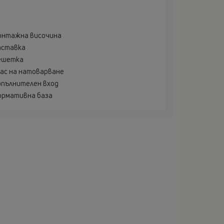
онтажна височина
аставка
ешетка
лас на натоварване
опълнителен вход
ормативна база