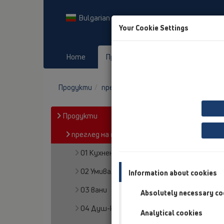
Bulgarian
Your Cookie Settings
Home
Продукти
Downloads
Продукти
преглед на продукта
12 Балкони 
Продукти
преглед на продукта
01 Кухненски сифони
02 Умивалници в баня
Information about cookies
03 вани
Absolutely necessary co
04 Душ-кабини
Analytical cookies