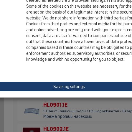
deleted as needed via the browser settings. (This also appl
Some of the cookies on this website are necessary for the
HL01101D
are set on the basis of our legitimate interest in the secur
10 Вентилационни клапи / Принадлежности / Резер
website. We do not share information with third parties fo
Гумен уплътнител за HL901
Cookies from third parties and external media for the purpo
and online advertising are only used with your express c
HL01109D
consent, data are also forwarded to companies outside of
10 Вентилационни клапи / Принадлежности / Резер
out that these countries have a lower level of data prote
Уплътнителна мембрана
companies based in these countries may be obligated to p
enforcement authorities, supervisory authorities, or secur
HL0900.1E
knowledge and with no opportunity for you to object.
10 Вентилационни клапи / Принадлежности / Резер
Редукция, преходник DN50/75
HL0900.2E
Save my settings
10 Вентилационни клапи / Принадлежности / Резе
Решетка против насекоми
HL0901.1E
10 Вентилационни клапи / Принадлежности / Резер
Мрежа против насекоми
HL0902.1E