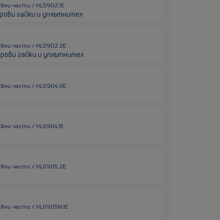
вни части / HL0902.1E
дрови гайки и уплътнител
рвни части / HL0902.2E
дрови гайки и уплътнител
рвни части / HL0904.0E
вни части / HL0904.1E
рвни части / HL0905.2E
вни части / HL0905N.1E