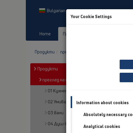
Bulgarian
Your Cookie Settings
Home
Продукти
Downloads
Продукти
преглед на продукта
10 Вентилац
Продукти
преглед на продукта
01 Кухненски сифони
02 Умивалници в баня
Information about cookies
03 вани
Absolutely necessary co
04 Душ-кабини
Analytical cookies