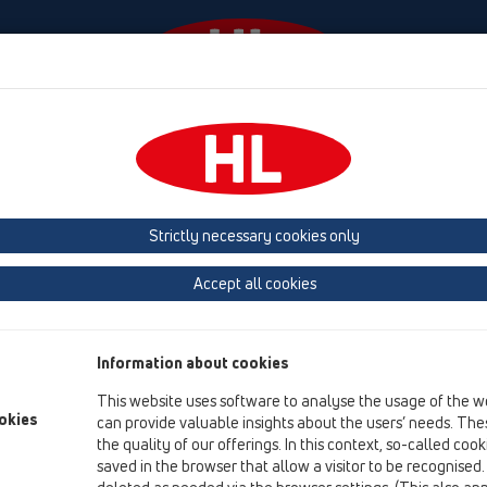
Събития
Фирма
HL-House
Contact & Newsle
ионни клапи
Strictly necessary cookies only
преглед на продукта
Accept all cookies
10 Вентилационни клапи
Продукти
Information about cookies
Принадлежности
This website uses software to analyse the usage of the w
okies
can provide valuable insights about the users’ needs. Thes
HL01047D.G
the quality of our offerings. In this context, so-called coo
10 Вентилационни клапи / Принадлежности / Резер
saved in the browser that allow a visitor to be recognised
Холендрова гайка 6/4" сива