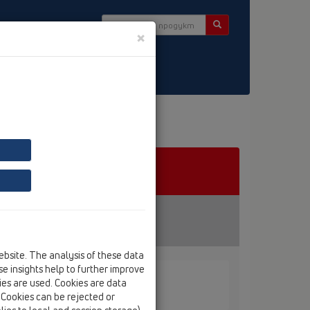
×
tter
ebsite. The analysis of these data
e insights help to further improve
kies are used. Cookies are data
вни части / HL01047D.G
. Cookies can be rejected or