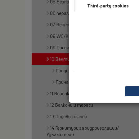
05 Безпрагови душ кабини
Third-party cookies
06 перални или съдомиячни машини
07 Вентилация и климатизация
08 WC/Клозети
09 Писоари
10 Вентилационни клапи
Продукти
Принадлежности
11 Воронки
12 Балкони и тераси
13 Подови сифони
14 Гарнитури за хидроизолации/
Удължители