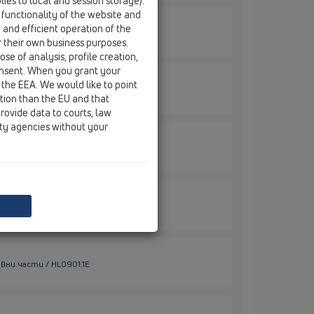
ies to local and session storage).
 functionality of the website and
e and efficient operation of the
вни части / HL01101D
r their own business purposes.
se of analysis, profile creation,
onsent. When you grant your
 the EEA. We would like to point
вни части / HL01109D
ction than the EU and that
rovide data to courts, law
ity agencies without your
вни части / HL0900.1E
рвни части / HL0900.2E
вни части / HL0901.1E