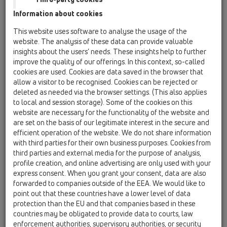
05 Безпрагови душ кабини / Подови сифони /
Information about cookies
Продукти / HL510NC / HL510NC
Подов сифон DN40/50, странично
This website uses software to analyse the usage of the
оттичане, с маншет "CeraDrain" от
website. The analysis of these data can provide valuable
полимербетон, наставка KLICK-KLACK
insights about the users’ needs. These insights help to further
121x121мм
improve the quality of our offerings. In this context, so-called
cookies are used. Cookies are data saved in the browser that
HL510NCK
allow a visitor to be recognised. Cookies can be rejected or
05 Безпрагови душ кабини / Подови сифони /
deleted as needed via the browser settings. (This also applies
Продукти / HL510NC / HL510NCK
to local and session storage). Some of the cookies on this
Тяло за подов сифон DN40/50, странично
website are necessary for the functionality of the website and
оттичане, с маншет "CeraDrain" от
are set on the basis of our legitimate interest in the secure and
полимербетон
efficient operation of the website. We do not share information
with third parties for their own business purposes. Cookies from
HL540
third parties and external media for the purpose of analysis,
05 Безпрагови душ кабини / Подови сифони /
profile creation, and online advertising are only used with your
Продукти / HL540 / HL540
express consent. When you grant your consent, data are also
Сифон за душ - PRIMUS-DRAIN с
forwarded to companies outside of the EEA. We would like to
хидроизолационна гарнитура и скоби за
point out that these countries have a lower level of data
закрепване
protection than the EU and that companies based in these
countries may be obligated to provide data to courts, law
HL540I
enforcement authorities, supervisory authorities, or security