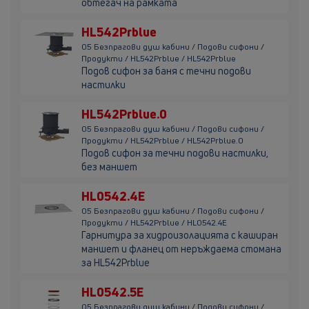
обтегач на рамката
HL542Prblue
05 Безпрагови душ кабини / Подови сифони /
Продукти / HL542Prblue / HL542Prblue
Подов сифон за баня с течни подови
настилки
HL542Prblue.0
05 Безпрагови душ кабини / Подови сифони /
Продукти / HL542Prblue / HL542Prblue.0
Подов сифон за течни подови настилки,
без маншет
HL0542.4E
05 Безпрагови душ кабини / Подови сифони /
Продукти / HL542Prblue / HL0542.4E
Гарнитура за хидроизолацията с каширан
маншет и фланец от неръждаема стомана
за HL542Prblue
HL0542.5E
05 Безпрагови душ кабини / Подови сифони /