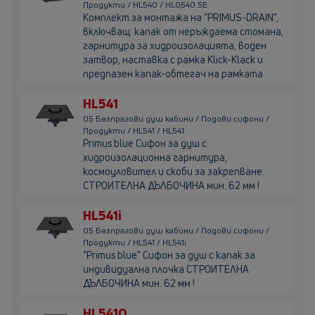
Продукти / HL540 / HL0540.5E
Комплект за монтажа на "PRIMUS-DRAIN",
включващ: капак от неръждаема стомана,
гарнитура за хидроизолацията, воден
затвор, наставка с рамка Klick-Klack и
предпазен капак-обтегач на рамката
HL541
05 Безпрагови душ кабини / Подови сифони /
Продукти / HL541 / HL541
Primus blue Сифон за душ с
хидроизолационна гарнитура,
космоуловител и скоби за закрепване.
СТРОИТЕЛНА ДЪЛБОЧИНА мин. 62 мм !
HL541i
05 Безпрагови душ кабини / Подови сифони /
Продукти / HL541 / HL541i
"Primus blue" Сифон за душ с капак за
индивидуална плочка СТРОИТЕЛНА
ДЪЛБОЧИНА мин. 62 мм !
HL541Q