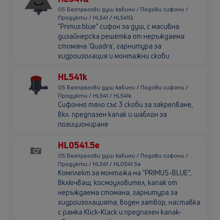
05 Безпрагови душ кабини / Подови сифони /
Продукти / HL541 / HL541Q
"Primus blue" сифон за душ, с масивна
дизайнерска решетка от неръждаема
стомана 'Quadra', гарнитура за
хидроизолация и монтажни скоби
HL541k
05 Безпрагови душ кабини / Подови сифони /
Продукти / HL541 / HL541k
Сифонно тяло със 3 скоби за закрепване,
вкл. предпазен капак и шаблон за
позициониране
HL0541.5e
05 Безпрагови душ кабини / Подови сифони /
Продукти / HL541 / HL0541.5e
Комплект за монтажа на "PRIMUS-BLUE",
включващ: космоуловител, капак от
неръждаема стомана, гарнитура за
хидроизолацията, воден затвор, наставка
с рамка Klick-Klack и предпазен капак-