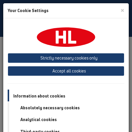
Toggle
×
Your Cookie Settings
Search
Bulgarian
Toggle
Navigat
Продукти
преглед на продукта
05 Безпрагови душ кабини
Подови сифони
Strictly necessary cookies only
преглед на продукта
Accept all cookies
05 Безпрагови душ кабини
Подови сифони
Information about cookies
Продукти
Absolutely necessary cookies
Принадлежности
Analytical cookies
HL510NC
Third-party cookies