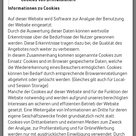
Informationen zu Cookies
HL01101D
10 Rohrbelüfter / Zusatzteile / Ersatzteile / HL01101D
Auf dieser Website wird Software zur Analyse der Benutzung
Lippendichtung
der Website eingesetzt.
Durch die Auswertung dieser Daten können wertvolle
HL01109D
Erkenntnisse über die Bedürfnisse der Nutzer gewonnen
10 Rohrbelüfter / Zusatzteile / Ersatzteile /
werden. Diese Erkenntnisse tragen dazu bei, die Qualität des
HL01109D
Angebotes noch weiter zu verbessern.
Dichtmembran zu Einsatz HL905
In diesem Zusammenhang kommen sogenannte Cookies zum
Einsatz. Cookies sind im Browser gespeicherte Daten, welche
HL0900.1E
die Wiedererkennung eines Besuchers ermöglichen. Cookies
10 Rohrbelüfter / Zusatzteile / Ersatzteile /
können bei Bedarf durch entsprechende Browsereinstellungen
HL0900.1E
abgelehnt oder gelöscht werden. (Gleiches gilt auch für Local-
Reduziereinsatz DN50/75
und Session Storage).
Manche der Cookies auf dieser Website sind für die Funktion der
HL0900.2E
Website notwendig und werden aufgrund unseres berechtigten
10 Rohrbelüfter / Zusatzteile / Ersatzteile /
Interesses am sicheren und effizienten Betrieb der Website
HL0900.2E
gesetzt. Eine Weitergabe von Informationen an Dritte für deren
Insektenschutzgitter zu HL900N
eigene Geschäftszwecke findet grundsätzlich nicht statt.
Cookies von Drittanbietern und externen Medien zum Zweck
HL0901.1E
der Analyse, zur Profilerstellung und für OnlineWerbung
10 Rohrbelüfter / Zusatzteile / Ersatzteile /
werden nur mit ausdrücklichen Einwilligung verwendet. Durch