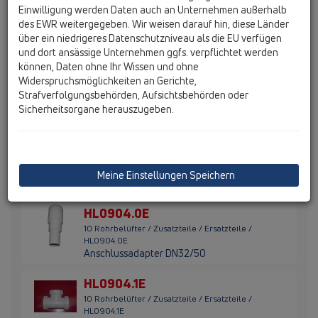
HL0901.1E
Einwilligung werden Daten auch an Unternehmen außerhalb
Insektenschutzgitter zu HL901
des EWR weitergegeben. Wir weisen darauf hin, diese Länder
über ein niedrigeres Datenschutzniveau als die EU verfügen
HL0902.1E
und dort ansässige Unternehmen ggfs. verpflichtet werden
10 Rohrbelüfter / Zusatzteile / Ersatzteile /
können, Daten ohne Ihr Wissen und ohne
HL0902.1E
Widerspruchsmöglichkeiten an Gerichte,
T-Stück DN32x5/4" mit Anschluss 1",
Strafverfolgungsbehörden, Aufsichtsbehörden oder
Holländermuttern und Dichtung
Sicherheitsorgane herauszugeben.
HL0902.2E
10 Rohrbelüfter / Zusatzteile / Ersatzteile /
HL0902.2E
T-Stück DN40x6/4" mit Anschluss 1",
Meine Einstellungen Speichern
Holländermuttern und Dichtung
HL0904.0E
10 Rohrbelüfter / Zusatzteile / Ersatzteile /
HL0904.0E
Anschlussadapter DN32/50
HL0904.1E
10 Rohrbelüfter / Zusatzteile / Ersatzteile /
HL0904.1E