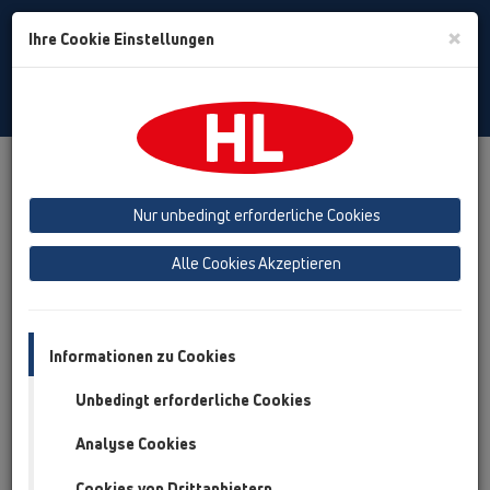
Toggle
×
Ihre Cookie Einstellungen
Search
German
Toggle
Navigat
Produkte
Produktübersicht
10 Rohrbelüfter
Nur unbedingt erforderliche Cookies
Produktübersicht
Alle Cookies Akzeptieren
10 Rohrbelüfter
Produkte
Zusatzteile
Informationen zu Cookies
Unbedingt erforderliche Cookies
HL01047D.G
10 Rohrbelüfter / Zusatzteile / Ersatzteile /
Analyse Cookies
HL01047D.G
Holländermutter 6/4" grau
Cookies von Drittanbietern