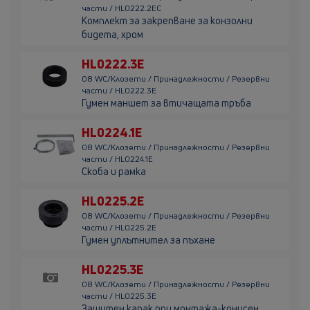
части / HL0222.2EC
Комплект за закрепване за конзолни
бидета, хром
HL0222.3E
08 WC/Клозети / Принадлежности / Резервни
части / HL0222.3E
Гумен маншет за втичащата тръба
HL0224.1E
08 WC/Клозети / Принадлежности / Резервни
части / HL0224.1E
Скоба и рамка
HL0225.2E
08 WC/Клозети / Принадлежности / Резервни
части / HL0225.2E
Гумен уплътнител за пъхане
HL0225.3E
08 WC/Клозети / Принадлежности / Резервни
части / HL0225.3E
Защитен капак при монтажа-конусен