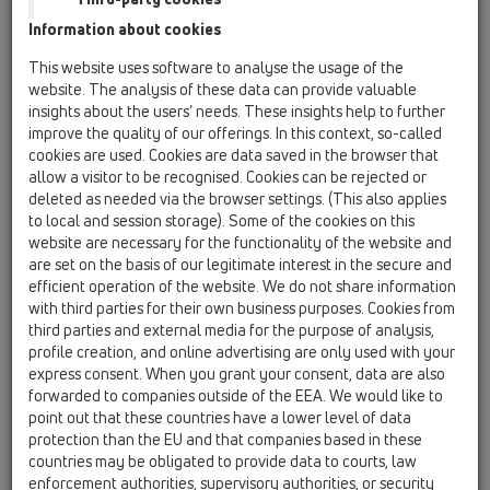
безстепенна настройка
Information about cookies
HL200/90
This website uses software to analyse the usage of the
08 WC/Клозети / Продукти / HL200 / HL200/90
website. The analysis of these data can provide valuable
Свързващ маншон за керамично клозетно
insights about the users’ needs. These insights help to further
седало DN90, с ексцентрик до 20 мм,
improve the quality of our offerings. In this context, so-called
безстепенна настройка
cookies are used. Cookies are data saved in the browser that
allow a visitor to be recognised. Cookies can be rejected or
HL201/1
deleted as needed via the browser settings. (This also applies
08 WC/Клозети / Продукти / HL201 / HL201/1
to local and session storage). Some of the cookies on this
Свързващ маншон за керамично клозетно
website are necessary for the functionality of the website and
седало DN110, но без ексцентрик
are set on the basis of our legitimate interest in the secure and
efficient operation of the website. We do not share information
HL202
with third parties for their own business purposes. Cookies from
third parties and external media for the purpose of analysis,
08 WC/Клозети / Продукти / HL202 / HL202
Разклонител DN110 с отклонение DN50
profile creation, and online advertising are only used with your
express consent. When you grant your consent, data are also
HL202G
forwarded to companies outside of the EEA. We would like to
point out that these countries have a lower level of data
08 WC/Клозети / Продукти / HL202 / HL202G
Връзка за керамично клозетно седало,
protection than the EU and that companies based in these
DN110
countries may be obligated to provide data to courts, law
enforcement authorities, supervisory authorities, or security