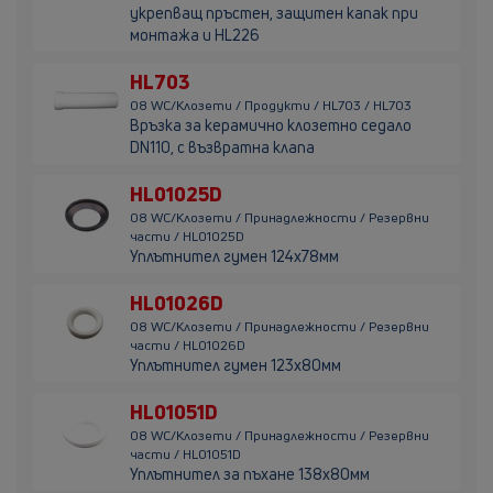
укрепващ пръстен, защитен капак при
монтажа и HL226
HL703
08 WC/Клозети / Продукти / HL703 / HL703
Връзка за керамично клозетно седало
DN110, с възвратна клапа
HL01025D
08 WC/Клозети / Принадлежности / Резервни
части / HL01025D
Уплътнител гумен 124х78мм
HL01026D
08 WC/Клозети / Принадлежности / Резервни
части / HL01026D
Уплътнител гумен 123х80мм
HL01051D
08 WC/Клозети / Принадлежности / Резервни
части / HL01051D
Уплътнител за пъхане 138х80мм