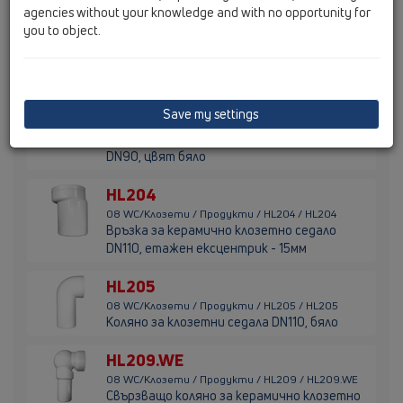
HL203/1
agencies without your knowledge and with no opportunity for
you to object.
08 WC/Клозети / Продукти / HL203 / HL203/1
Връзка за клозетно седало, DN110, бяла
HL203/90WE
08 WC/Клозети / Продукти / HL203 /
Save my settings
HL203/90WE
Връзка за керамично клозетно седало,
DN90, цвят бяло
HL204
08 WC/Клозети / Продукти / HL204 / HL204
Връзка за керамично клозетно седало
DN110, етажен ексцентрик - 15мм
HL205
08 WC/Клозети / Продукти / HL205 / HL205
Kоляно за клозетни седала DN110, бяло
HL209.WE
08 WC/Клозети / Продукти / HL209 / HL209.WE
Свързващо коляно за керамично клозетно