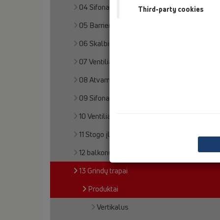
04 Sifonai dušo padėklams
Third-party cookies
05 Barriere-free showers
06 Skalbimo ir indų plovimo mašinos
07 Ventiliacija ir oro kondicionavimas (VOK)
08 Atvamzdžiai klozetams
09 Sifonai pisuarams
10 Ventiliaciniai automatiniai voštuvai
11 Stogo įlajos
12 balkonų ir terasų trapai
13 Grindų trapai
Produktai
Vertikalus