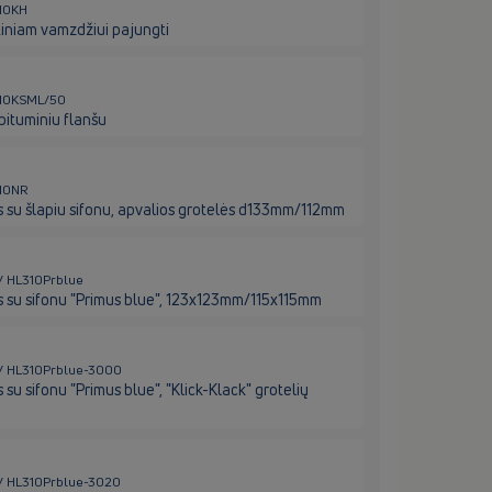
310KH
iniam vamzdžiui pajungti
L310KSML/50
bituminiu flanšu
310NR
 su šlapiu sifonu, apvalios grotelės d133mm/112mm
 / HL310Prblue
 su sifonu "Primus blue", 123x123mm/115x115mm
e / HL310Prblue-3000
u sifonu "Primus blue", "Klick-Klack" grotelių
e / HL310Prblue-3020