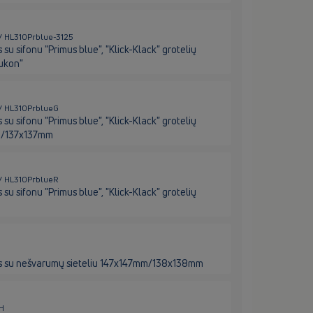
e / HL310Prblue-3125
u sifonu "Primus blue", "Klick-Klack" grotelių
Yukon"
e / HL310PrblueG
u sifonu "Primus blue", "Klick-Klack" grotelių
mm/137x137mm
e / HL310PrblueR
u sifonu "Primus blue", "Klick-Klack" grotelių
us su nešvarumų sieteliu 147x147mm/138x138mm
7H