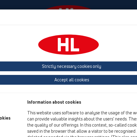
Events
Company
KATALOOG / ET
KATALOGAS 
Strictly necessary cookies only
roduktai
Accept all cookies
Product overview
13 Grindų trapai
Information about cookies
Produktai
This website uses software to analyse the usage of the w
Vertikalus
okies
can provide valuable insights about the users’ needs. Thes
the quality of our offerings. In this context, so-called coo
Horizontalus
saved in the browser that allow a visitor to be recognised