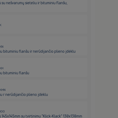
u nešvarumų sieteliu ir bituminiu flanšu,
K
7KN
bituminiu flanšu ir nerūdijančio plieno įdėklu
7KH
u bituminiu flanšu
7KHN
 r nerūdijančio plieno įdėklu
3100
 145x145mm su tvirtinimu "Klick-Klack" 138x138mm