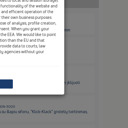
ies to local and session storage).
 functionality of the website and
e and efficient operation of the
r their own business purposes.
se of analysis, profile creation,
310N
onsent. When you grant your
s su šlapiu sifonu 123x123mm/115x115mm
 the EEA. We would like to point
ction than the EU and that
rovide data to courts, law
310N.2
ity agencies without your
kalus su neužšąlančiu sifonu
L310N.2-3020
lus su neužšąlančiu sifonu, plytelei įklijuoti
L310N-3000
 šlapiu sifonu, "Klick-Klack" grotelių tvirtinimas,