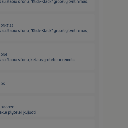
 šlapiu sifonu, "Klick-Klack" grotelių tvirtinimas,
310N-3125
 šlapiu sifonu, "Klick-Klack" grotelių tvirtinimas,
310NG
u šlapiu sifonu, ketaus grotelės ir rėmelis
310K
L310K-3020
le plytelei įklijuoti