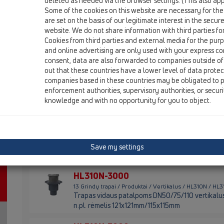
deleted as needed via the browser settings. (This also appl
Šarnyrinis
Some of the cookies on this website are necessary for the
are set on the basis of our legitimate interest in the secur
website. We do not share information with third parties fo
HL310N
Cookies from third parties and external media for the purpo
13 Grindų trapai / Produktai / Vertikalus / HL310N / HL
and online advertising are only used with your express c
Trapas vidaus patalpoms DN50/75/110 vertikalu
consent, data are also forwarded to companies outside of
out that these countries have a lower level of data prote
HL310N.2
companies based in these countries may be obligated to p
13 Grindų trapai / Produktai / Vertikalus / HL310N / HL
enforcement authorities, supervisory authorities, or secur
Trapas balkonams ir terasoms DN50/75/110 verti
knowledge and with no opportunity for you to object.
123x123mm/115x115mm
HL310N.2-3020
13 Grindų trapai / Produktai / Vertikalus / HL310N / H
Trapas balkonams ir terasoms DN50/75/110 vertika
Save my settings
132x132mm/112x112mm
HL310N-3000
13 Grindų trapai / Produktai / Vertikalus / HL310N / H
Trapas vidaus patalpoms DN50/75/110 vertikalus su
n.pl. rėmelis 121x121mm/115x115mm