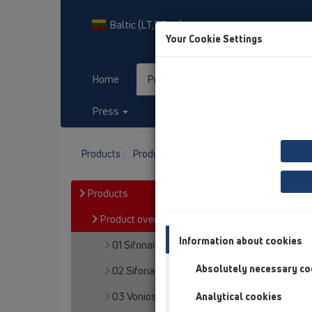
Baltic (LT,ET,LV)
Your Cookie Settings
Home
Products
Downloads
Press
Contact & Newsletter
Products
Product overview
13 Grindų trapai
P
Products
Product overview
Information about cookies
01 Sifonai plautuvėms
Absolutely necessary co
02 Sifonai praustuvams
03 Vonios
Analytical cookies