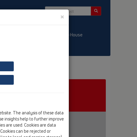
×
/ LT
KATALOGS / LV
HL-House
ebsite. The analysis of these data
e insights help to further improve
kies are used. Cookies are data
. Cookies can be rejected or