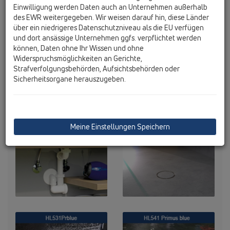
Einwilligung werden Daten auch an Unternehmen außerhalb
des EWR weitergegeben. Wir weisen darauf hin, diese Länder
über ein niedrigeres Datenschutzniveau als die EU verfügen
und dort ansässige Unternehmen ggfs. verpflichtet werden
können, Daten ohne Ihr Wissen und ohne
Duschrinnen, Duschrinne, Duschtassensiphons, Siphons, Abläufe, Barrierefrei, Barrierefreie Duschen, Duschlösungen, Duschblock, Waschgeräte, Klima, Lüftung, Geruchsverschluss, Kondensat Siphon, Einbausiphon, WC, Urinale, Rohrbelüfter, Dach, Dachplaner, Dachablauf, Dachabläufe, Drainbox, Aufstockelement, Edelstahl, Balkon, Terrasse, Balkonablauf, Terrassenablauf, Laubfangkorb, Boden, Roste, Edelstahlrost, Rost, Abdicht, Abdichtgarnituren, Klick-Klack, Befliesbarer Aufsatz, Primus, Geruchsverschluss, CeraDrain, Dichtflansch, Grossablauf, Dachterrassen, Freiflächen, Parkdecks, Perfekt, Serie Perfekt, Entwässerung, Entwässerungsring, Kiesfang, Beheizungsset, Befestigungslaschen, Gussrahmen,
Widerspruchsmöglichkeiten an Gerichte,
Kunststoffrahmen, Gussrost, Rückstauverschluss, Rückstauverschlüsse, Keller und Rückstau Ebene, Kellerablauf, Doppelrückstauverschluss, Rückstausicherung, Regensinkkasten, Regenentwässerug, Rohrdurchführung, Gebäudeabdichtung, Rohre, Leitungen, Verbindungen, Kunststoff, Brandschutz, Zubehör, Einbau, Installateure, Fliesenleger, Architekten, Baufirmen, Bauingenieure, Ingenieure, Planer, Badplaner, Duschkonfigurator, Innenausbau, Renovierung, Sanierung, Badezimmer, Schallschutz
Strafverfolgungsbehörden, Aufsichtsbehörden oder
Sicherheitsorgane herauszugeben.
Meine Einstellungen Speichern