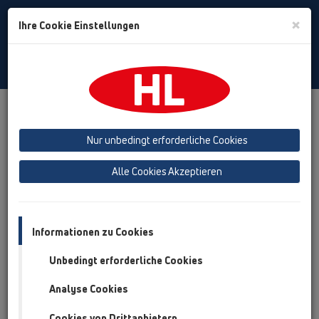
Toggle
×
Ihre Cookie Einstellungen
Search
German
Toggle
Navigat
HL Hutterer & Lechner GmbH
Nur unbedingt erforderliche Cookies
Produktion von Abläufen, Siphons und Sanitär-
Verbindungsteilen aus Kunststoff
Alle Cookies Akzeptieren
Previous
Next
Informationen zu Cookies
Unbedingt erforderliche Cookies
Analyse Cookies
Cookies von Drittanbietern