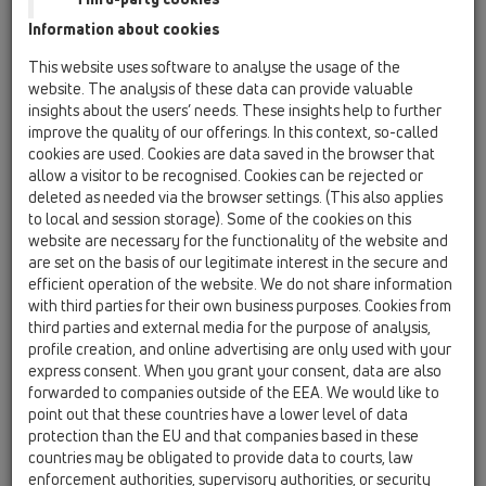
právě tohoto tématu.
Information about cookies
V tomto článku bychom vám rádi představili možnosti, které v
této oblasti nabízejí odtoky HL a poskytli několik pokynů k
This website uses software to analyse the usage of the
instalaci. Počet používaných hydroizolačních materiálů
website. The analysis of these data can provide valuable
insights about the users’ needs. These insights help to further
neustále roste a jejich složení se často značně liší. Přímá
improve the quality of our offerings. In this context, so-called
aplikace na izolační příruby odtoků, které jsou obvykle
cookies are used. Cookies are data saved in the browser that
vyrobeny z PP nebo PE, není možná nebo je možná jen s
allow a visitor to be recognised. Cookies can be rejected or
velkými obtížemi, protože tyto materiály mají velmi špatné
deleted as needed via the browser settings. (This also applies
adhezivní vlastnosti a nespojují se s jinými materiály. Trvale je
to local and session storage). Some of the cookies on this
lze spojit pouze svařováním, tj. působením tepla na podobný
website are necessary for the functionality of the website and
materiál.
are set on the basis of our legitimate interest in the secure and
efficient operation of the website. We do not share information
Jako výrobce vysoce kvalitních podlahových/terasových
with third parties for their own business purposes. Cookies from
odtoků bylo a zůstává pro společnost HL prvořadým cílem
third parties and external media for the purpose of analysis,
zajistit vodotěsný přechod z odtoku na hydroizolační materiál.
profile creation, and online advertising are only used with your
express consent. When you grant your consent, data are also
V praxi to znamená najít materiály (obvykle ve formě fólie,
forwarded to companies outside of the EEA. We would like to
povlakových krytin), které lze pevně spojit s odtokem a které
point out that these countries have a lower level of data
zároveň vytvoří trvalé a vodotěsné spojení s použitým
protection than the EU and that companies based in these
hydroizolačním materiálem.
countries may be obligated to provide data to courts, law
enforcement authorities, supervisory authorities, or security
Vzhledem ke správnému napojení hydroizolace na odtokové