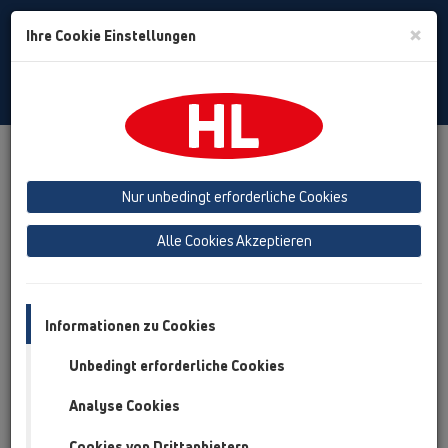
Toggle
×
Ihre Cookie Einstellungen
Search
German
Toggle
Navigat
Unternehmen
Allgemeine Geschäftsbedingungen / Haftungsausschluss
Nur unbedingt erforderliche Cookies
Alle Cookies Akzeptieren
Allgemeine
Geschäftsbedingungen
Informationen zu Cookies
Unbedingt erforderliche Cookies
I. Allgemeines, Geltungsbereich
Analyse Cookies
Unsere Geschäftsbedingungen gelten
ausschließlich, entgegenstehende oder von
Cookies von Drittanbietern