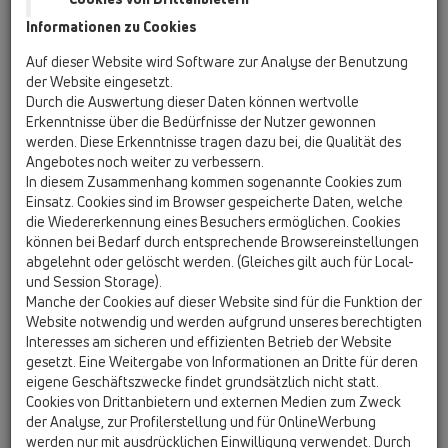
unseren Geschäftsbedingungen abweichende
Informationen zu Cookies
Bedingungen des Bestellers erkennen wir nicht
Auf dieser Website wird Software zur Analyse der Benutzung
an, es sei denn, wir hätten ausdrücklich schriftlich
der Website eingesetzt.
ihrer Geltung zugestimmt. Unsere
Durch die Auswertung dieser Daten können wertvolle
Geschäftsbedingungen gelten auch dann, wenn
Erkenntnisse über die Bedürfnisse der Nutzer gewonnen
wir in Kenntnis entgegenstehender oder von
werden. Diese Erkenntnisse tragen dazu bei, die Qualität des
unseren Geschäftsbedingungen abweichender
Angebotes noch weiter zu verbessern.
In diesem Zusammenhang kommen sogenannte Cookies zum
Bedingungen des Bestellers die Lieferung oder
Einsatz. Cookies sind im Browser gespeicherte Daten, welche
Leistung an den Besteller vorbehaltlos
die Wiedererkennung eines Besuchers ermöglichen. Cookies
ausführen.
können bei Bedarf durch entsprechende Browsereinstellungen
Alle Vereinbarungen, die zwischen uns und dem
abgelehnt oder gelöscht werden. (Gleiches gilt auch für Local-
Besteller zwecks Ausführung dieses Vertrages
und Session Storage).
getroffen werden, sind in diesem Vertrag
Manche der Cookies auf dieser Website sind für die Funktion der
schriftlich niederzulegen.
Website notwendig und werden aufgrund unseres berechtigten
Interesses am sicheren und effizienten Betrieb der Website
Unsere Geschäftsbedingungen gelten auch für
gesetzt. Eine Weitergabe von Informationen an Dritte für deren
künftige Geschäfte mit dem Besteller.
eigene Geschäftszwecke findet grundsätzlich nicht statt.
Technische und optische Änderungen auch
Cookies von Drittanbietern und externen Medien zum Zweck
seitens des Herstellers, behalten wir uns
der Analyse, zur Profilerstellung und für OnlineWerbung
ausdrücklich vor.
werden nur mit ausdrücklichen Einwilligung verwendet. Durch