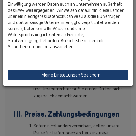
HL Hutterer & Lechner GmbH liefert
Einwilligung werden Daten auch an Unternehmen außerhalb
ausschließlich an Unternehmer iSd. KSchG.
des EWR weitergegeben. Wir weisen darauf hin, diese Länder
über ein niedrigeres Datenschutzniveau als die EU verfügen
und dort ansässige Unternehmen ggfs. verpflichtet werden
II. Angebot, Angebotsunterlagen
können, Daten ohne Ihr Wissen und ohne
Widerspruchsmöglichkeiten an Gerichte,
Unsere Angebote sind freibleibend. Aufträge
Strafverfolgungsbehörden, Aufsichtsbehörden oder
Sicherheitsorgane herauszugeben.
gelten erst als von uns angenommen, wenn sie
von uns schriftlich bestätigt sind.
An auf Bestellerwünsche ausgerichteten
individuellen Zeichnungen, Plänen, Entwürfen
Meine Einstellungen Speichern
und sonstigen Unterlagen behalten wir uns die
Nutzungen und Rechte, insbesonders Eigentums-
und Urheberrechte vor. Sie dürfen Dritten nicht
zugänglich gemacht werden.
III. Preise, Zahlungsbedingungen
Sofern nicht anders vereinbart, gelten unsere
Preise für Lieferungen ab Haus inklusive