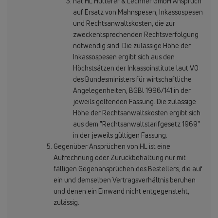
hat HL Hutterer & Lechner GmbH Anspruch
auf Ersatz von Mahnspesen, Inkassospesen
und Rechtsanwaltskosten, die zur
zweckentsprechenden Rechtsverfolgung
notwendig sind. Die zulässige Höhe der
Inkassospesen ergibt sich aus den
Höchstsätzen der Inkassoinstitute laut VO
des Bundesministers für wirtschaftliche
Angelegenheiten, BGBl 1996/141 in der
jeweils geltenden Fassung. Die zulässige
Höhe der Rechtsanwaltskosten ergibt sich
aus dem "Rechtsanwaltstarifgesetz 1969"
in der jeweils gültigen Fassung.
Gegenüber Ansprüchen von HL ist eine
Aufrechnung oder Zurückbehaltung nur mit
fälligen Gegenansprüchen des Bestellers, die auf
ein und demselben Vertragsverhältnis beruhen
und denen ein Einwand nicht entgegensteht,
zulässig.