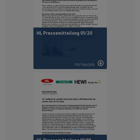
HL Pressemitteilung 01/20
PDF 564,2KB