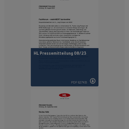
HL Pressemitteilung 08/23
PDF 627KB