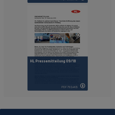
HL Pressemitteilung 09/18
PDF 793,4KB