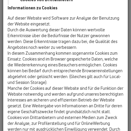
Informationen zu Cookies
Hutterer & Lechner Factsheet
Auf dieser Website wird Software zur Analyse der Benutzung
der Website eingesetzt.
Durch die Auswertung dieser Daten können wertvolle
Erkenntnisse über die Bedürfnisse der Nutzer gewonnen
werden. Diese Erkenntnisse tragen dazu bei, die Qualität des
PDF 481,7KB
Angebotes noch weiter zu verbessern.
In diesem Zusammenhang kommen sogenannte Cookies zum
Einsatz. Cookies sind im Browser gespeicherte Daten, welche
die Wiedererkennung eines Besuchers ermöglichen. Cookies
können bei Bedarf durch entsprechende Browsereinstellungen
abgelehnt oder gelöscht werden. (Gleiches gilt auch für Local-
und Session Storage).
Manche der Cookies auf dieser Website sind für die Funktion der
Website notwendig und werden aufgrund unseres berechtigten
Interesses am sicheren und effizienten Betrieb der Website
gesetzt. Eine Weitergabe von Informationen an Dritte für deren
eigene Geschäftszwecke findet grundsätzlich nicht statt.
HL Pressemitteilung 02/25
Cookies von Drittanbietern und externen Medien zum Zweck
der Analyse, zur Profilerstellung und für OnlineWerbung
werden nur mit ausdrücklichen Einwilligung verwendet. Durch