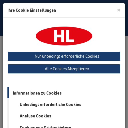
Toggle
×
Ihre Cookie Einstellungen
Search
German
Toggle
Navigat
Presse
Pressemeldungen
Nur unbedingt erforderliche Cookies
Pressemeldungen
Alle Cookies Akzeptieren
Informationen zu Cookies
Unbedingt erforderliche Cookies
Analyse Cookies
Cookies von Drittanbietern