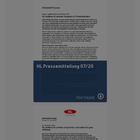
HL Pressemitteilung 07/20
PDF 216,1KB