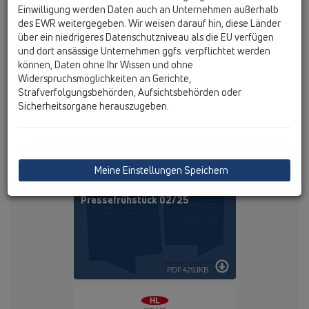
Einwilligung werden Daten auch an Unternehmen außerhalb
des EWR weitergegeben. Wir weisen darauf hin, diese Länder
PDF 731,3KB
über ein niedrigeres Datenschutzniveau als die EU verfügen
und dort ansässige Unternehmen ggfs. verpflichtet werden
können, Daten ohne Ihr Wissen und ohne
Widerspruchsmöglichkeiten an Gerichte,
Strafverfolgungsbehörden, Aufsichtsbehörden oder
Sicherheitsorgane herauszugeben.
Meine Einstellungen Speichern
Pressefrühstück 02/25
PDF 429,1KB