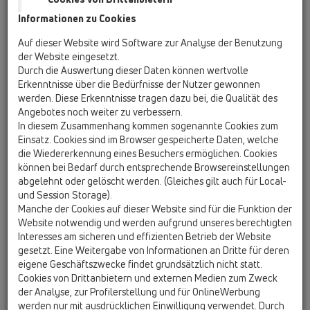
zu „... Unternehmergeist, Weitblick,
Informationen zu Cookies
Fleiß und Mut zur Entscheidung.
Auf dieser Website wird Software zur Analyse der Benutzung
Denn die richtigen Entscheidungen
der Website eingesetzt.
rechtzeitig zu treffen und mit beiden
Durch die Auswertung dieser Daten können wertvolle
Beinen am Fundament des
Erkenntnisse über die Bedürfnisse der Nutzer gewonnen
gesunden Unternehmer-Verstandes
werden. Diese Erkenntnisse tragen dazu bei, die Qualität des
zu stehen, das sind die
Angebotes noch weiter zu verbessern.
Erfolgsfaktoren für 60 Jahre
In diesem Zusammenhang kommen sogenannte Cookies zum
Einsatz. Cookies sind im Browser gespeicherte Daten, welche
unternehmerische Erfolgsgeschichte!“ Und LH Pröll weiter:
die Wiedererkennung eines Besuchers ermöglichen. Cookies
„Die Firma HL Hutterer & Lechner GmbH hat die Chancen im
können bei Bedarf durch entsprechende Browsereinstellungen
osteuropäischen - insbesondere im russischen - Raum
abgelehnt oder gelöscht werden. (Gleiches gilt auch für Local-
glänzend genützt und ist heute ein moderner
und Session Storage).
Produktionsbetrieb mit fast 120 Mitarbeitern, auf den
Manche der Cookies auf dieser Website sind für die Funktion der
Niederösterreich stolz sein kann. Die Inbetriebnahme der
Website notwendig und werden aufgrund unseres berechtigten
neuen Produktionshalle samt einer hochmodernen
Interesses am sicheren und effizienten Betrieb der Website
gesetzt. Eine Weitergabe von Informationen an Dritte für deren
Spritzguss-Maschine zeugt davon, dass hier hervorragend
eigene Geschäftszwecke findet grundsätzlich nicht statt.
gearbeitet wird.“
Cookies von Drittanbietern und externen Medien zum Zweck
der Analyse, zur Profilerstellung und für OnlineWerbung
werden nur mit ausdrücklichen Einwilligung verwendet. Durch