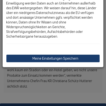
Einwilligung werden Daten auch an Unternehmen außerhalb
des EWR weitergegeben. Wir weisen darauf hin, diese Länder
über ein niedrigeres Datenschutzniveau als die EU verfügen
und dort ansässige Unternehmen ggfs. verpflichtet werden
können, Daten ohne Ihr Wissen und ohne
Widerspruchsmöglichkeiten an Gerichte,
Strafverfolgungsbehörden, Aufsichtsbehörden oder
Sicherheitsorgane herauszugeben.
„Unser Erfolg im osteuropäischen Geschäft ist an einem
Meine Einstellungen Speichern
Beispiel leicht festzumachen: Es wird bei der nächsten
Fußball-Europameisterschaft 2012 in Polen und in der Ukraine
wohl kaum ein Stadion oder ein Hotel geben, wo nicht unsere
Produkte zum Einsatz kommen werden“, vermerkte
Unternehmens-Chefin Frau KR Christiana Schütz-Hutterer
sichtlich stolz.