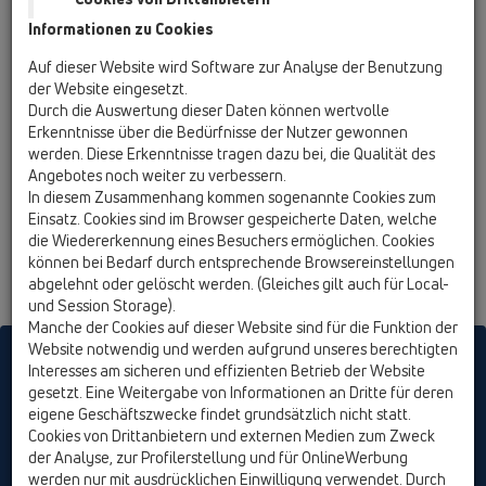
Informationen zu Cookies
Auf dieser Website wird Software zur Analyse der Benutzung
der Website eingesetzt.
Durch die Auswertung dieser Daten können wertvolle
Erkenntnisse über die Bedürfnisse der Nutzer gewonnen
werden. Diese Erkenntnisse tragen dazu bei, die Qualität des
Angebotes noch weiter zu verbessern.
In diesem Zusammenhang kommen sogenannte Cookies zum
Einsatz. Cookies sind im Browser gespeicherte Daten, welche
die Wiedererkennung eines Besuchers ermöglichen. Cookies
können bei Bedarf durch entsprechende Browsereinstellungen
abgelehnt oder gelöscht werden. (Gleiches gilt auch für Local-
und Session Storage).
Manche der Cookies auf dieser Website sind für die Funktion der
Website notwendig und werden aufgrund unseres berechtigten
HL sorgt für den guten Ablauf
Interesses am sicheren und effizienten Betrieb der Website
gesetzt. Eine Weitergabe von Informationen an Dritte für deren
eigene Geschäftszwecke findet grundsätzlich nicht statt.
Cookies von Drittanbietern und externen Medien zum Zweck
Drucken
Impressum
Kontakt &
der Analyse, zur Profilerstellung und für OnlineWerbung
Newsletter
Presse
Produktsuche
Sitemap
Cookie
werden nur mit ausdrücklichen Einwilligung verwendet. Durch
Einstellungen