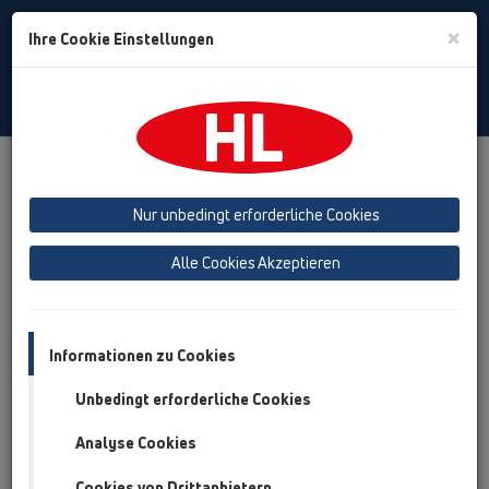
Toggle
×
Ihre Cookie Einstellungen
Search
German
Toggle
Navigat
Produkte
Produktübersicht
Nur unbedingt erforderliche Cookies
HL sorgt für den guten
Alle Cookies Akzeptieren
Ablauf vom Dach bis zum
Keller
Informationen zu Cookies
Unbedingt erforderliche Cookies
Analyse Cookies
Cookies von Drittanbietern