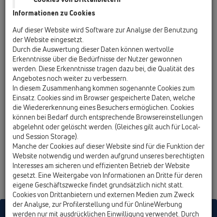
Informationen zu Cookies
Auf dieser Website wird Software zur Analyse der Benutzung
der Website eingesetzt.
Durch die Auswertung dieser Daten können wertvolle
Erkenntnisse über die Bedürfnisse der Nutzer gewonnen
HL Logo 4c .TIF (1.3MB)
werden. Diese Erkenntnisse tragen dazu bei, die Qualität des
Angebotes noch weiter zu verbessern.
In diesem Zusammenhang kommen sogenannte Cookies zum
Einsatz. Cookies sind im Browser gespeicherte Daten, welche
die Wiedererkennung eines Besuchers ermöglichen. Cookies
können bei Bedarf durch entsprechende Browsereinstellungen
abgelehnt oder gelöscht werden. (Gleiches gilt auch für Local-
und Session Storage).
HL Logo 4c .EPS (2.4MB)
Manche der Cookies auf dieser Website sind für die Funktion der
Website notwendig und werden aufgrund unseres berechtigten
Interesses am sicheren und effizienten Betrieb der Website
gesetzt. Eine Weitergabe von Informationen an Dritte für deren
eigene Geschäftszwecke findet grundsätzlich nicht statt.
Cookies von Drittanbietern und externen Medien zum Zweck
der Analyse, zur Profilerstellung und für OnlineWerbung
HL sorgt für den guten Ablauf
werden nur mit ausdrücklichen Einwilligung verwendet. Durch