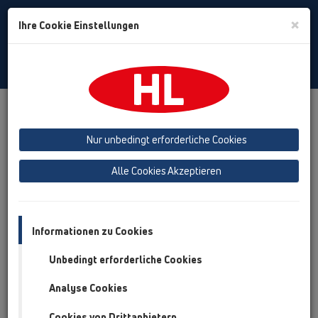
Toggle
×
Ihre Cookie Einstellungen
Search
German
Toggle
Navigat
Presse
Logos
Nur unbedingt erforderliche Cookies
Logos
Alle Cookies Akzeptieren
Informationen zu Cookies
Unbedingt erforderliche Cookies
Analyse Cookies
HL Logo 4c .JPG (0.7MB)
Cookies von Drittanbietern