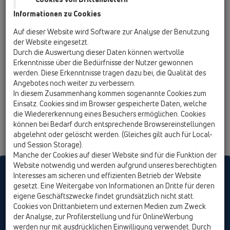
l/s
Informationen zu Cookies
zu entwässenrnde Fläche:
Auf dieser Website wird Software zur Analyse der Benutzung
der Website eingesetzt.
m²
Durch die Auswertung dieser Daten können wertvolle
Erkenntnisse über die Bedürfnisse der Nutzer gewonnen
Regenspende:
werden. Diese Erkenntnisse tragen dazu bei, die Qualität des
l / (s * ha)
Angebotes noch weiter zu verbessern.
In diesem Zusammenhang kommen sogenannte Cookies zum
Einsatz. Cookies sind im Browser gespeicherte Daten, welche
die Wiedererkennung eines Besuchers ermöglichen. Cookies
können bei Bedarf durch entsprechende Browsereinstellungen
abgelehnt oder gelöscht werden. (Gleiches gilt auch für Local-
und Session Storage).
Manche der Cookies auf dieser Website sind für die Funktion der
Website notwendig und werden aufgrund unseres berechtigten
HL sorgt für den guten Ablauf
Interesses am sicheren und effizienten Betrieb der Website
gesetzt. Eine Weitergabe von Informationen an Dritte für deren
eigene Geschäftszwecke findet grundsätzlich nicht statt.
Cookies von Drittanbietern und externen Medien zum Zweck
Drucken
Impressum
Kontakt &
der Analyse, zur Profilerstellung und für OnlineWerbung
Newsletter
Presse
Produktsuche
Sitemap
Cookie
werden nur mit ausdrücklichen Einwilligung verwendet. Durch