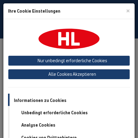
Toggle
×
Ihre Cookie Einstellungen
Search
German
Toggle
Navigat
Produkte
Technische Unterstützung
HL Dachablauf Kalkulation
Nur unbedingt erforderliche Cookies
Alle Cookies Akzeptieren
Kalkulationsprogramm zur
Ablaufberechnung
Informationen zu Cookies
Ablauf wählen:
Unbedingt erforderliche Cookies
Analyse Cookies
Ablaufleistung:
Cookies von Drittanbietern