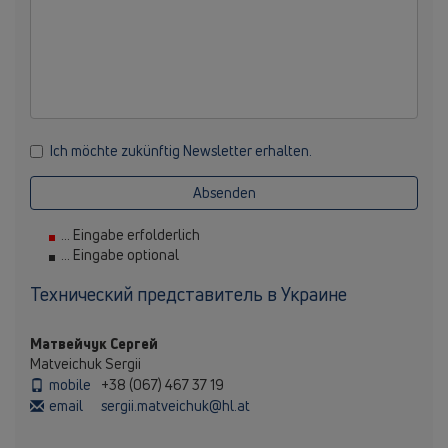
Ich möchte zukünftig Newsletter erhalten.
Absenden
... Eingabe erfolderlich
... Eingabe optional
Технический представитель в Украине
Матвейчук Сергей
Matveichuk Sergii
mobile
+38 (067) 467 37 19
email
sergii.matveichuk@hl.at