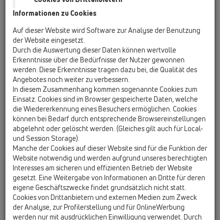
Informationen zu Cookies
Kazakhstan, Kyrgystan, Tajikistan
Kosovo
Auf dieser Website wird Software zur Analyse der Benutzung
Macedonia
Moldavia
Poland
der Website eingesetzt.
Durch die Auswertung dieser Daten können wertvolle
Erkenntnisse über die Bedürfnisse der Nutzer gewonnen
Portugal, Spain
Romania
Russia
werden. Diese Erkenntnisse tragen dazu bei, die Qualität des
Angebotes noch weiter zu verbessern.
Serbia, Montenegro
Slovakia, Belarus
In diesem Zusammenhang kommen sogenannte Cookies zum
Einsatz. Cookies sind im Browser gespeicherte Daten, welche
Slovenia
Switzerland
Türkiye
die Wiedererkennung eines Besuchers ermöglichen. Cookies
können bei Bedarf durch entsprechende Browsereinstellungen
Ukraine, Georgia
abgelehnt oder gelöscht werden. (Gleiches gilt auch für Local-
und Session Storage).
HL Ukraine, Georgia
Manche der Cookies auf dieser Website sind für die Funktion der
Website notwendig und werden aufgrund unseres berechtigten
Anrede / Titel
Interesses am sicheren und effizienten Betrieb der Website
gesetzt. Eine Weitergabe von Informationen an Dritte für deren
eigene Geschäftszwecke findet grundsätzlich nicht statt.
Cookies von Drittanbietern und externen Medien zum Zweck
Vorname
der Analyse, zur Profilerstellung und für OnlineWerbung
werden nur mit ausdrücklichen Einwilligung verwendet. Durch