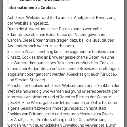
Informationen zu Cookies
Kazakhstan, Kyrgystan, Tajikistan
Kosovo
Auf dieser Website wird Software zur Analyse der Benutzung
Macedonia
Moldavia
Poland
der Website eingesetzt.
Durch die Auswertung dieser Daten können wertvolle
Erkenntnisse über die Bedürfnisse der Nutzer gewonnen
Portugal, Spain
Romania
Russia
werden. Diese Erkenntnisse tragen dazu bei, die Qualität des
Angebotes noch weiter zu verbessern.
Serbia, Montenegro
Slovakia, Belarus
In diesem Zusammenhang kommen sogenannte Cookies zum
Einsatz. Cookies sind im Browser gespeicherte Daten, welche
Slovenia
Switzerland
Türkiye
die Wiedererkennung eines Besuchers ermöglichen. Cookies
können bei Bedarf durch entsprechende Browsereinstellungen
Ukraine, Georgia
abgelehnt oder gelöscht werden. (Gleiches gilt auch für Local-
und Session Storage).
HL Italy
Manche der Cookies auf dieser Website sind für die Funktion der
Website notwendig und werden aufgrund unseres berechtigten
Anrede / Titel
Interesses am sicheren und effizienten Betrieb der Website
gesetzt. Eine Weitergabe von Informationen an Dritte für deren
eigene Geschäftszwecke findet grundsätzlich nicht statt.
Cookies von Drittanbietern und externen Medien zum Zweck
Vorname
der Analyse, zur Profilerstellung und für OnlineWerbung
werden nur mit ausdrücklichen Einwilligung verwendet. Durch