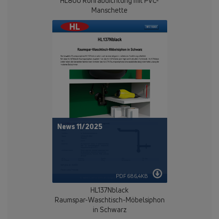
HL800 Rohrabdichtung mit PVC-
Manschette
News 11/2025
PDF 686,4KB
HL137Nblack
Raumspar-Waschtisch-Möbelsiphon
in Schwarz