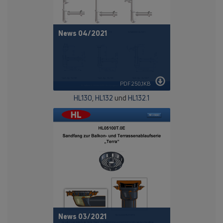
News 04/2021
PDF 250,1KB
HL130
,
HL132
und
HL132.1
News 03/2021