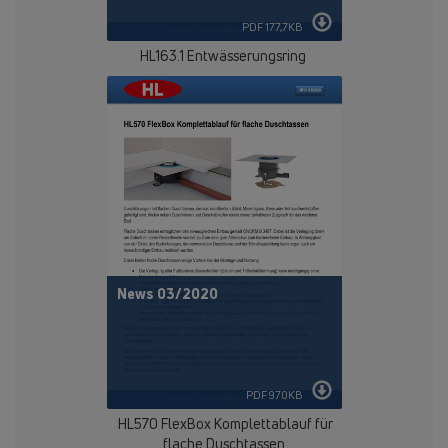
PDF 177,7KB
HL163.1 Entwässerungsring
News 03/2020
PDF 970KB
HL570 FlexBox Komplettablauf für
flache Duschtassen