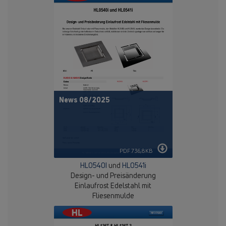
News 08/2025
PDF 736,8KB
HL0540I
und
HL0541i
Design- und Preisänderung
Einlaufrost Edelstahl mit
Fliesenmulde