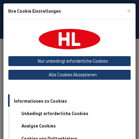
Toggle
×
Ihre Cookie Einstellungen
Search
German
Toggle
Navigat
Downloads
Downloads
Infoblatt/Neuheiten
Nur unbedingt erforderliche Cookies
Produktinfo - Neuheiten
Alle Cookies Akzeptieren
Informationen zu Cookies
Unbedingt erforderliche Cookies
Analyse Cookies
Cookies von Drittanbietern