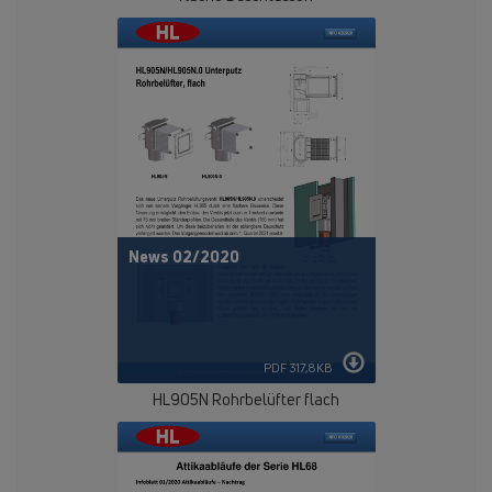
News 02/2020
PDF 317,8KB
HL905N Rohrbelüfter flach