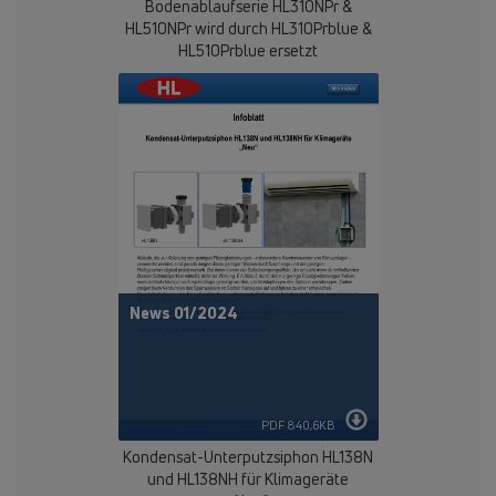
Bodenablaufserie HL310NPr &
HL510NPr wird durch HL310Prblue &
HL510Prblue ersetzt
News 01/2024
PDF 840,6KB
Kondensat-Unterputzsiphon HL138N
und HL138NH für Klimageräte