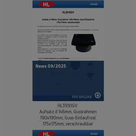
News 09/2025
PDF 686,2KB
HL3910GV
Aufsatz d 146mm, Gussrahmen
190x190mm, Guss-Einlaufrost
175x175mm, verschraubbar