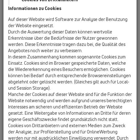
Informationen zu Cookies
News 06/2026
Auf dieser Website wird Software zur Analyse der Benutzung
der Website eingesetzt.
Durch die Auswertung dieser Daten können wertvolle
Erkenntnisse über die Bedürfnisse der Nutzer gewonnen
werden. Diese Erkenntnisse tragen dazu bei, die Qualität des
PDF 172,7KB
Angebotes noch weiter zu verbessern.
In diesem Zusammenhang kommen sogenannte Cookies zum
HL902 Rohrbelüfter
Einsatz. Cookies sind im Browser gespeicherte Daten, welche
Erfolgreiche Prüfung nach DIN EN
die Wiedererkennung eines Besuchers ermöglichen. Cookies
12380:2003-03
können bei Bedarf durch entsprechende Browsereinstellungen
abgelehnt oder gelöscht werden. (Gleiches gilt auch für Local-
und Session Storage).
Manche der Cookies auf dieser Website sind für die Funktion der
Website notwendig und werden aufgrund unseres berechtigten
Interesses am sicheren und effizienten Betrieb der Website
gesetzt. Eine Weitergabe von Informationen an Dritte für deren
eigene Geschäftszwecke findet grundsätzlich nicht statt.
Cookies von Drittanbietern und externen Medien zum Zweck
der Analyse, zur Profilerstellung und für OnlineWerbung
werden nur mit ausdrücklichen Einwilligung verwendet. Durch