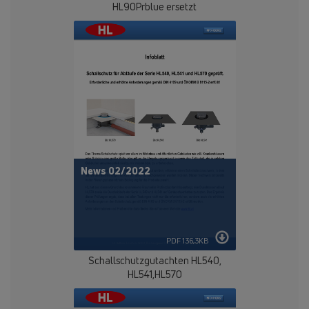
HL90Prblue ersetzt
News 02/2022
PDF 136,3KB
Schallschutzgutachten HL540,
HL541,HL570