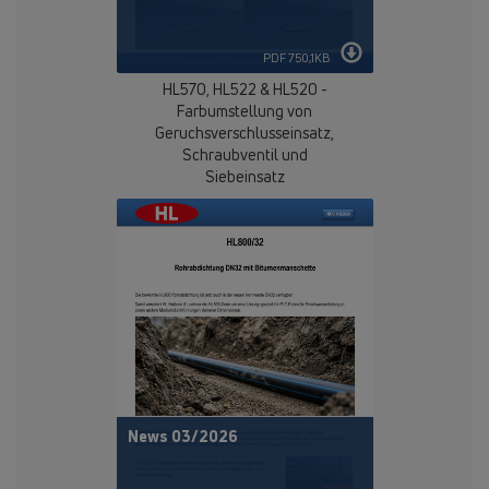
PDF 750,1KB
HL570, HL522 & HL520 -
Farbumstellung von
Geruchsverschlusseinsatz,
Schraubventil und
Siebeinsatz
News 03/2026