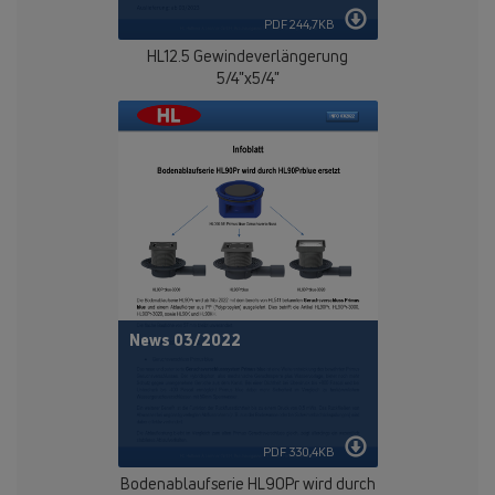
PDF 244,7KB
HL12.5 Gewindeverlängerung
5/4"x5/4"
News 03/2022
PDF 330,4KB
Bodenablaufserie HL90Pr wird durch