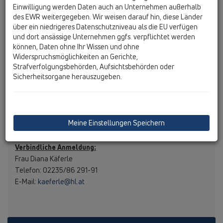
Ausführung einer Verbundabdichtung
Einwilligung werden Daten auch an Unternehmen außerhalb
17:30 Abschluss mit Open-End, Networking mit Jause
des EWR weitergegeben. Wir weisen darauf hin, diese Länder
über ein niedrigeres Datenschutzniveau als die EU verfügen
und dort ansässige Unternehmen ggfs. verpflichtet werden
können, Daten ohne Ihr Wissen und ohne
Teilnahmebedingungen
Widerspruchsmöglichkeiten an Gerichte,
Strafverfolgungsbehörden, Aufsichtsbehörden oder
Melde dich jetzt an und sichere dir deinen Platz in diesem
Sicherheitsorgane herauszugeben.
exklusiven Seminar. Wir freuen uns auf dein Kommen!
Begrenzte Teilnehmerzahl:
Maximal 25 Personen
Anmeldefrist
: Bis spätestens 5 Tage vor der
Veranstaltung
Meine Einstellungen Speichern
Verbindliche Anmeldung:
Frau Diana Käferle
Telefon: 02235/86 291-91
E-Mail:
kaeferle@hl.at