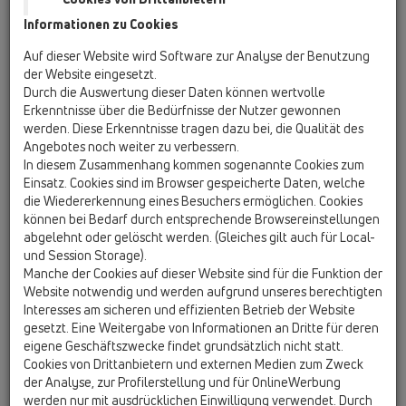
16.06.2026 WIFI Steiermark
Informationen zu Cookies
Körblergasse 111-113, 8010 Graz ab 12:00
Auf dieser Website wird Software zur Analyse der Benutzung
23.06.2026 INNOTEC
der Website eingesetzt.
Lofererstraße 83, 6322 Kirchbichl ab 12:00
Durch die Auswertung dieser Daten können wertvolle
Erkenntnisse über die Bedürfnisse der Nutzer gewonnen
werden. Diese Erkenntnisse tragen dazu bei, die Qualität des
Angebotes noch weiter zu verbessern.
Seminarinformationen
In diesem Zusammenhang kommen sogenannte Cookies zum
Einsatz. Cookies sind im Browser gespeicherte Daten, welche
12:00 Come-together mit Verpflegung
die Wiedererkennung eines Besuchers ermöglichen. Cookies
13:00 Begrüßung und kurze Firmenvorstellung Innotec
können bei Bedarf durch entsprechende Browsereinstellungen
Österreich
abgelehnt oder gelöscht werden. (Gleiches gilt auch für Local-
13:10 Theorieteil HL Hutterer und Lechner Vorstellung der
und Session Storage).
neuen Generation von Bodenabläufen und die richtige
Manche der Cookies auf dieser Website sind für die Funktion der
Montage
Website notwendig und werden aufgrund unseres berechtigten
Interesses am sicheren und effizienten Betrieb der Website
14:15 Theorieteil Innotec Industrie und Vortrag zum Thema "3
gesetzt. Eine Weitergabe von Informationen an Dritte für deren
Säulen der Nasszellenabdichtung" - (Verbund)-Abdichtung -
eigene Geschäftszwecke findet grundsätzlich nicht statt.
Randverbundabdichtung - richtiges silikonieren
Cookies von Drittanbietern und externen Medien zum Zweck
15:00 Pause
der Analyse, zur Profilerstellung und für OnlineWerbung
15:30 Praxisteil: Einbau eines Bodenablaufs und fachgerechte
werden nur mit ausdrücklichen Einwilligung verwendet. Durch