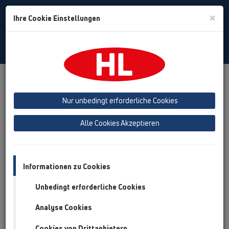
Toggle
×
Ihre Cookie Einstellungen
Search
German
Toggle
Navigat
Termine
Seminare
Nur unbedingt erforderliche Cookies
HL SEMINARE
Alle Cookies Akzeptieren
Kooperationsschulung INNOTEC
Informationen zu Cookies
& HL
Unbedingt erforderliche Cookies
03.06.2026 HL
(AUSGEBUCHT!)
Analyse Cookies
Brauhausgasse 3, 2325 Himberg ab 12:00
Cookies von Drittanbietern