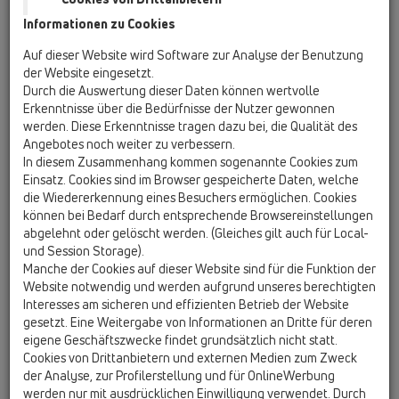
Informationen zu Cookies
Kazakhstan, Kyrgystan, Tajikistan
Kosovo
Auf dieser Website wird Software zur Analyse der Benutzung
Macedonia
Moldavia
Poland
der Website eingesetzt.
Durch die Auswertung dieser Daten können wertvolle
Erkenntnisse über die Bedürfnisse der Nutzer gewonnen
Portugal, Spain
Romania
Russia
werden. Diese Erkenntnisse tragen dazu bei, die Qualität des
Angebotes noch weiter zu verbessern.
Serbia, Montenegro
Slovakia, Belarus
In diesem Zusammenhang kommen sogenannte Cookies zum
Einsatz. Cookies sind im Browser gespeicherte Daten, welche
Slovenia
Switzerland
Türkiye
die Wiedererkennung eines Besuchers ermöglichen. Cookies
können bei Bedarf durch entsprechende Browsereinstellungen
Ukraine, Georgia
abgelehnt oder gelöscht werden. (Gleiches gilt auch für Local-
und Session Storage).
HL Finland, Norway, Sweden
Manche der Cookies auf dieser Website sind für die Funktion der
Website notwendig und werden aufgrund unseres berechtigten
Anrede / Titel
Interesses am sicheren und effizienten Betrieb der Website
gesetzt. Eine Weitergabe von Informationen an Dritte für deren
eigene Geschäftszwecke findet grundsätzlich nicht statt.
Cookies von Drittanbietern und externen Medien zum Zweck
Vorname
der Analyse, zur Profilerstellung und für OnlineWerbung
werden nur mit ausdrücklichen Einwilligung verwendet. Durch