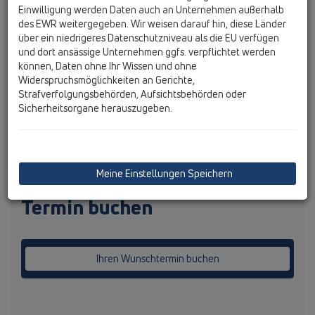
Einwilligung werden Daten auch an Unternehmen außerhalb
buchen. Seminare in Kooperation mit anderen Industrien sind
des EWR weitergegeben. Wir weisen darauf hin, diese Länder
nach vorheriger Absprache ebenso möglich, wie Termine zum
über ein niedrigeres Datenschutzniveau als die EU verfügen
Thema Barrierefreiheit in Gebäuden (
https://www.viz.at
).
und dort ansässige Unternehmen ggfs. verpflichtet werden
können, Daten ohne Ihr Wissen und ohne
Auch für Privatpersonen
Widerspruchsmöglichkeiten an Gerichte,
Strafverfolgungsbehörden, Aufsichtsbehörden oder
„Im neuen HL Haus in Himberg können Handwerker mit ihren
Sicherheitsorgane herauszugeben.
Kunden unseren Schauraum besuchen, um sich vor Ort ein Bild
über barrierefreie Möglichkeiten und Designvarianten bei
Duschrinnen zu machen“, informiert Christoph Schütz,
Geschäftsführer von HL Hutterer & Lechner über die
Weiterentwicklung am Firmenstandort.
Meine Einstellungen Speichern
Termin buchen
Ihren Wunschtermin buchen