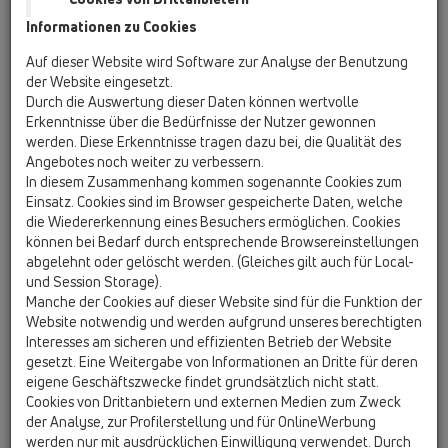
barrierefreien Design-Duschrinnen – machen. So werden zum
Informationen zu Cookies
Beispiel in 14 Duschkojen Bodenabläufe und Duschrinnen
gezeigt.
Auf dieser Website wird Software zur Analyse der Benutzung
Previous
Next
der Website eingesetzt.
Durch die Auswertung dieser Daten können wertvolle
Erkenntnisse über die Bedürfnisse der Nutzer gewonnen
werden. Diese Erkenntnisse tragen dazu bei, die Qualität des
Angebotes noch weiter zu verbessern.
In diesem Zusammenhang kommen sogenannte Cookies zum
Einsatz. Cookies sind im Browser gespeicherte Daten, welche
die Wiedererkennung eines Besuchers ermöglichen. Cookies
können bei Bedarf durch entsprechende Browsereinstellungen
abgelehnt oder gelöscht werden. (Gleiches gilt auch für Local-
und Session Storage).
Services und Schulungen
Manche der Cookies auf dieser Website sind für die Funktion der
Website notwendig und werden aufgrund unseres berechtigten
Barrierefreiheit gilt bei der Produktentwicklung und im HL
Interesses am sicheren und effizienten Betrieb der Website
Haus: ein Lift sorgt für den barrierefreien Zugang ins
gesetzt. Eine Weitergabe von Informationen an Dritte für deren
Obergeschoß. In modernen Seminarräumen werden
eigene Geschäftszwecke findet grundsätzlich nicht statt.
Produktschulungen angeboten, ebenso werden Tipps und
Cookies von Drittanbietern und externen Medien zum Zweck
Tricks gegeben sowie praktische Einbausituationen der
der Analyse, zur Profilerstellung und für OnlineWerbung
Produkte gezeigt. Die Räume sind auch für externe
werden nur mit ausdrücklichen Einwilligung verwendet. Durch
Veranstaltungen, Produktpräsentationen oder Meetings zu