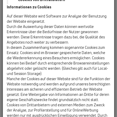
Informationen zu Cookies
Kazakhstan, Kyrgystan, Tajikistan
Kosovo
Auf dieser Website wird Software zur Analyse der Benutzung
Macedonia
Moldavia
Poland
der Website eingesetzt.
Durch die Auswertung dieser Daten können wertvolle
Erkenntnisse über die Bedürfnisse der Nutzer gewonnen
Portugal, Spain
Romania
Russia
werden. Diese Erkenntnisse tragen dazu bei, die Qualität des
Angebotes noch weiter zu verbessern.
Serbia, Montenegro
Slovakia, Belarus
In diesem Zusammenhang kommen sogenannte Cookies zum
Einsatz. Cookies sind im Browser gespeicherte Daten, welche
Slovenia
Switzerland
Türkiye
die Wiedererkennung eines Besuchers ermöglichen. Cookies
können bei Bedarf durch entsprechende Browsereinstellungen
Ukraine, Georgia
abgelehnt oder gelöscht werden. (Gleiches gilt auch für Local-
und Session Storage).
HL GB, Ireland, Iceland, USA
Manche der Cookies auf dieser Website sind für die Funktion der
Website notwendig und werden aufgrund unseres berechtigten
Anrede / Titel
Interesses am sicheren und effizienten Betrieb der Website
gesetzt. Eine Weitergabe von Informationen an Dritte für deren
eigene Geschäftszwecke findet grundsätzlich nicht statt.
Cookies von Drittanbietern und externen Medien zum Zweck
Vorname
der Analyse, zur Profilerstellung und für OnlineWerbung
werden nur mit ausdrücklichen Einwilligung verwendet. Durch